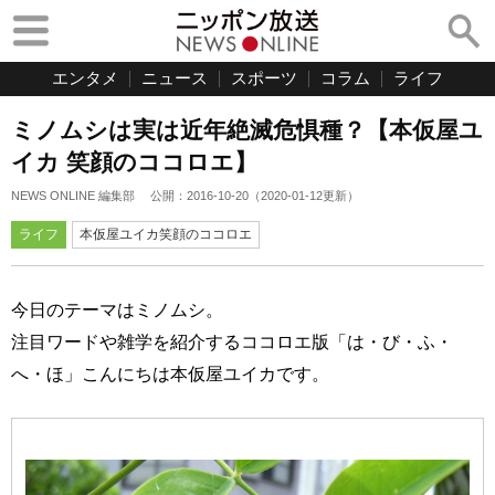
エンタメ
ニュース
スポーツ
コラム
ライフ
ミノムシは実は近年絶滅危惧種？【本仮屋ユ
イカ 笑顔のココロエ】
NEWS ONLINE 編集部
公開：
2016-10-20
（
2020-01-12
更新）
ライフ
本仮屋ユイカ笑顔のココロエ
今日のテーマはミノムシ。
注目ワードや雑学を紹介するココロエ版「は・び・ふ・
へ・ほ」こんにちは本仮屋ユイカです。