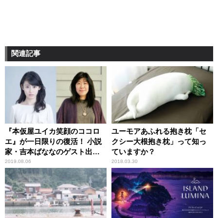
関連記事
『本仮屋ユイカ笑顔のココロ
ユーモアあふれる抱き枕「セ
エ』が一日限りの復活！ 小説
クシー大根抱き枕」って知っ
家・吉本ばななのゲスト出演
ていますか？
が決定！
2019.08.06
2018.03.30