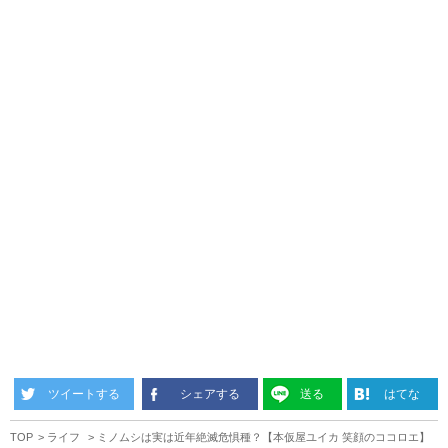
ツイートする
シェアする
送る
はてな
TOP
ライフ
ミノムシは実は近年絶滅危惧種？【本仮屋ユイカ 笑顔のココロエ】