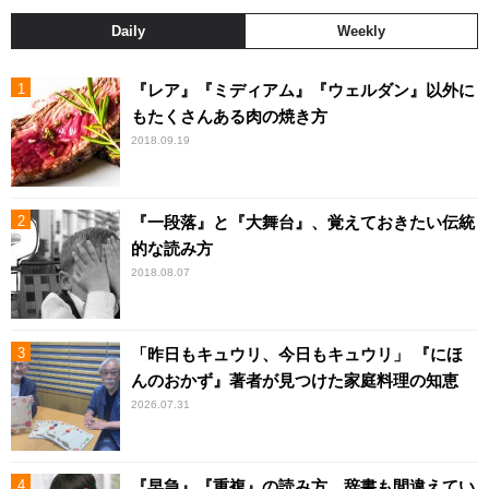
Daily
Weekly
『レア』『ミディアム』『ウェルダン』以外に
もたくさんある肉の焼き方
2018.09.19
『一段落』と『大舞台』、覚えておきたい伝統
的な読み方
2018.08.07
「昨日もキュウリ、今日もキュウリ」 『にほ
んのおかず』著者が見つけた家庭料理の知恵
2026.07.31
『早急』『重複』の読み方 辞書も間違えてい