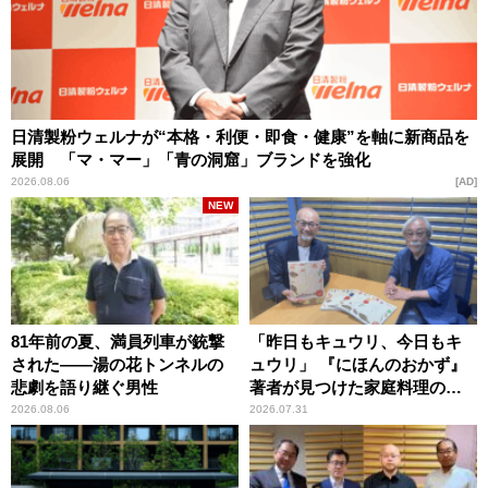
日清製粉ウェルナが“本格・利便・即食・健康”を軸に新商品を
展開 「マ・マー」「青の洞窟」ブランドを強化
2026.08.06
AD
NEW
81年前の夏、満員列車が銃撃
「昨日もキュウリ、今日もキ
された――湯の花トンネルの
ュウリ」 『にほんのおかず』
悲劇を語り継ぐ男性
著者が見つけた家庭料理の知
恵
2026.08.06
2026.07.31