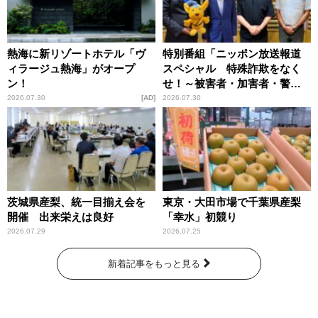
熱海に新リゾートホテル「ヴ
特別番組「ニッポン放送報道
ィラージュ熱海」がオープ
スペシャル 特殊詐欺をなく
ン！
せ！～被害者・加害者・警視
庁が語るトクリュウの実態
2026.07.30
AD
2026.07.30
～」放送
茨城県産梨、統一目揃え会を
東京・大田市場で千葉県産梨
開催 出来栄えは良好
「幸水」初競り
2026.07.29
2026.07.25
新着記事をもっと見る