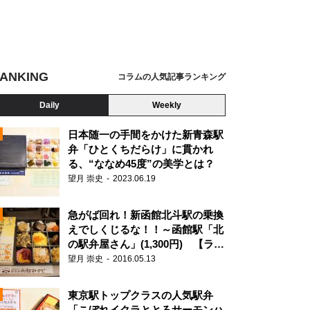
ANKING
コラムの人気記事ランキング
Daily
Weekly
日本随一の手間をかけた新青森駅
弁「ひとくちだらけ」に貫かれ
る、“ななめ45度”の美学とは？
望月 崇史
2023.06.19
急がば回れ！新函館北斗駅の乗換
えでしくじるな！！～函館駅「北
の駅弁屋さん」(1,300円) 【ライ
ター望月の駅弁膝栗毛】
望月 崇史
2016.05.13
N
東京駅トップクラスの人気駅弁
「こぼれイクラととろサーモンハ