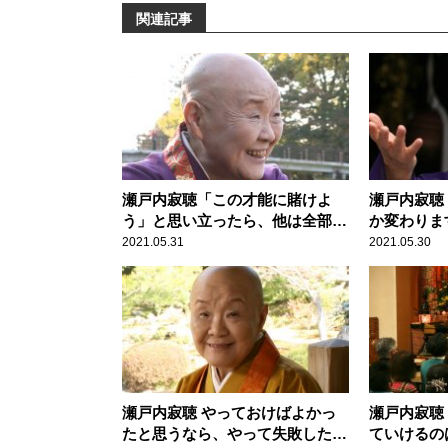
関連記事
瀬戸内寂聴「この才能に賭けよ
瀬戸内寂聴
う」と思い立ったら、他は全部捨
か変わりま
てましょう
2021.05.31
2021.05.30
瀬戸内寂聴 やっておけばよかっ
瀬戸内寂聴
たと思うなら、やって失敗したほ
ていけるの