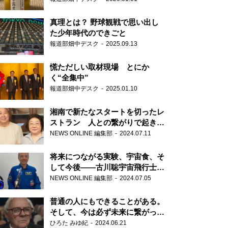
真理とは？ 野球観戦で思い出し
た少年時代のできごと
報道部畑中デスク
2025.09.13
慌ただしい取材現場 とにか
く“全集中”
報道部畑中デスク
2025.01.10
湘南で新たなスタートを切ったレ
ストラン 人との繋がりで起きた
奇跡
NEWS ONLINE 編集部
2024.07.11
将来につながる実験、宇宙食、そ
して今後――古川聡宇宙飛行士単
独インタビュー
NEWS ONLINE 編集部
2024.07.05
普通の人にもできることがある。
そして、今は必ず未来に繋がって
いく……『ONE LIFE 奇跡が繋い
ひろた みゆ紀
2024.06.21