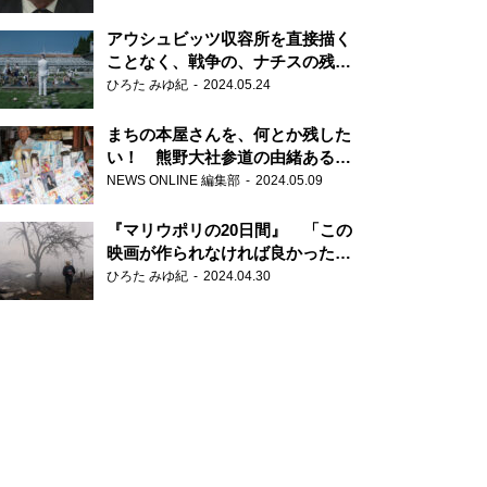
だ6000の命』
アウシュビッツ収容所を直接描く
ことなく、戦争の、ナチスの残虐
さが見える映画 『関心領域』
ひろた みゆ紀
2024.05.24
まちの本屋さんを、何とか残した
い！ 熊野大社参道の由緒ある書
店・三代目の強い思い
NEWS ONLINE 編集部
2024.05.09
『マリウポリの20日間』 「この
映画が作られなければ良かった」
と語る監督
ひろた みゆ紀
2024.04.30