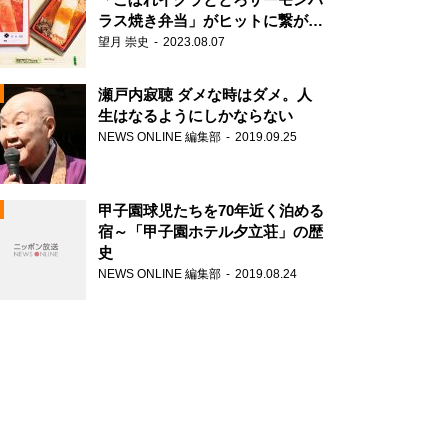
ラス焼き弁当」がヒットに繋がっ
た理由
望月 崇史
2023.08.07
N
瀬戸内寂聴 ダメな時はダメ。人
生はなるようにしかならない
NEWS ONLINE 編集部
2019.09.25
甲子園球児たちを70年近く泊める
宿～「甲子園ホテル夕立荘」の歴
史
NEWS ONLINE 編集部
2019.08.24