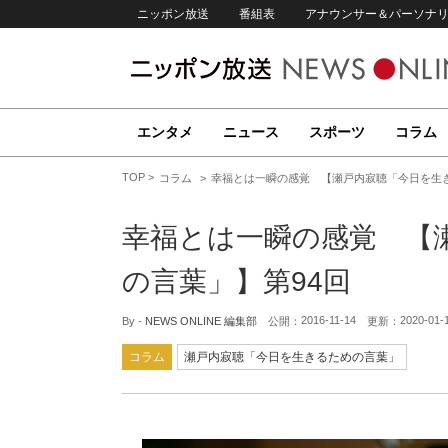
ニッポン放送
番組表
アナウンサー＆パーソナ
エンタメ
ニュース
スポーツ
コラム
TOP
コラム
幸福とは一瞬の感覚 【瀬戸内寂聴「今日を生き
幸福とは一瞬の感覚 【
の言葉」】第94回
2016-11-14
2020-01-
By -
NEWS ONLINE 編集部
公開：
更新：
コラム
瀬戸内寂聴「今日を生きるための言葉」