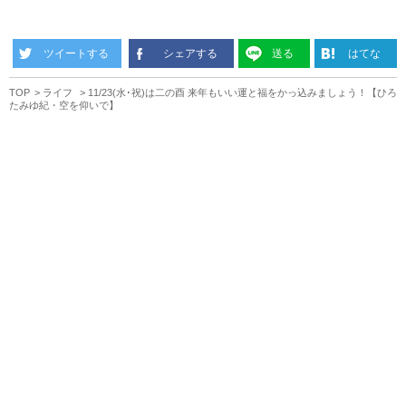
ツイートする
シェアする
送る
はてな
TOP
ライフ
11/23(水･祝)は二の酉 来年もいい運と福をかっ込みましょう！【ひろ
たみゆ紀・空を仰いで】