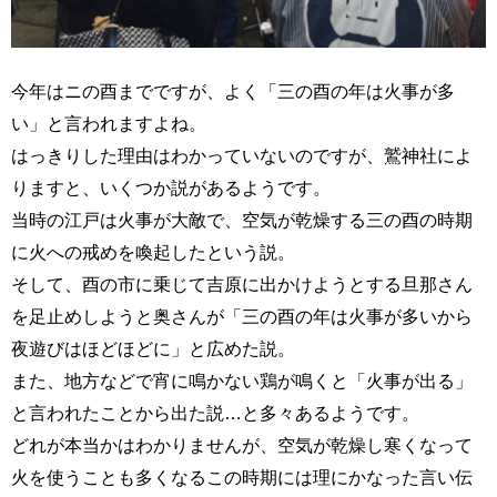
今年はニの酉までですが、よく「三の酉の年は火事が多
い」と言われますよね。
はっきりした理由はわかっていないのですが、鷲神社によ
りますと、いくつか説があるようです。
当時の江戸は火事が大敵で、空気が乾燥する三の酉の時期
に火への戒めを喚起したという説。
そして、酉の市に乗じて吉原に出かけようとする旦那さん
を足止めしようと奥さんが「三の酉の年は火事が多いから
夜遊びはほどほどに」と広めた説。
また、地方などで宵に鳴かない鶏が鳴くと「火事が出る」
と言われたことから出た説…と多々あるようです。
どれが本当かはわかりませんが、空気が乾燥し寒くなって
火を使うことも多くなるこの時期には理にかなった言い伝