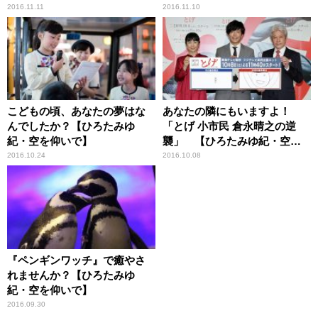
賞式ルポ！【ひろたみゆ紀・
【ひろたみゆ紀・空を仰い
2016.11.11
2016.11.10
空を仰いで】
で】
こどもの頃、あなたの夢はな
あなたの隣にもいますよ！
んでしたか？【ひろたみゆ
「とげ 小市民 倉永晴之の逆
紀・空を仰いで】
襲」 【ひろたみゆ紀・空を
仰いで】
2016.10.24
2016.10.08
『ペンギンワッチ』で癒やさ
れませんか？【ひろたみゆ
紀・空を仰いで】
2016.09.30