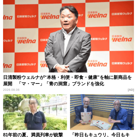
日清製粉ウェルナが“本格・利便・即食・健康”を軸に新商品を
展開 「マ・マー」「青の洞窟」ブランドを強化
2026.08.06
AD
81年前の夏、満員列車が銃撃
「昨日もキュウリ、今日もキ