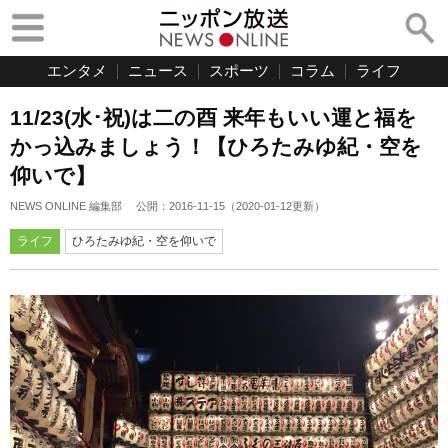
エンタメ
ニュース
スポーツ
コラム
ライフ
11/23(水･祝)は二の酉 来年もいい運と福を
かっ込みましょう！【ひろたみゆ紀・空を
仰いで】
NEWS ONLINE 編集部
公開：
2016-11-15
（
2020-01-12
更新）
ライフ
ひろたみゆ紀・空を仰いで