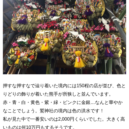
押すな押すなで辿り着いた境内には150程の店が並び、色と
りどりの飾りが着いた熊手が所狭しと並んでいます。
赤・青・白・黄色・紫・緑・ピンクに金銀…なんと華やか
なことでしょう。鷲神社の境内は色の洪水です！
私が見た中で一番安いのは2,000円くらいでした。大きく高
いものは何10万円もするそうです。