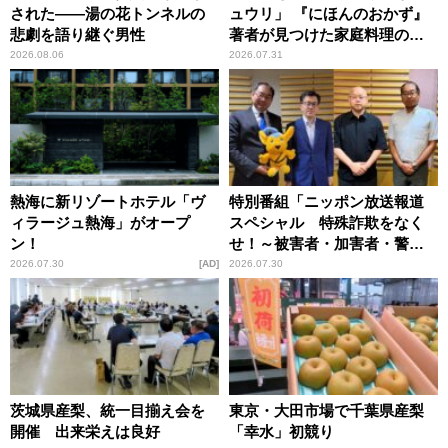
された――湯の花トンネルの
ュウリ」 『にほんのおかず』
悲劇を語り継ぐ男性
著者が見つけた家庭料理の知
恵
2026.08.06
2026.07.31
熱海に新リゾートホテル「ヴ
特別番組「ニッポン放送報道
ィラージュ熱海」がオープ
スペシャル 特殊詐欺をなく
ン！
せ！～被害者・加害者・警視
庁が語るトクリュウの実態
2026.07.30
AD
2026.07.30
～」放送
茨城県産梨、統一目揃え会を
東京・大田市場で千葉県産梨
開催 出来栄えは良好
「幸水」初競り