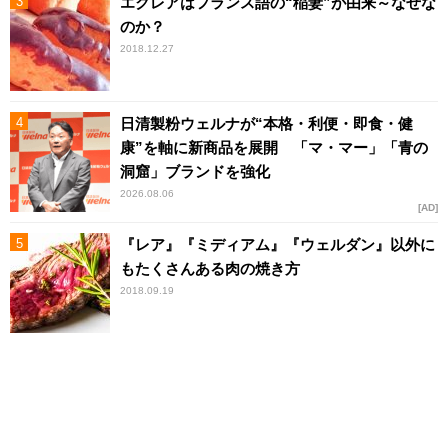
エクレアはフランス語の“稲妻”が由来～なぜな
のか？
2018.12.27
日清製粉ウェルナが“本格・利便・即食・健
康”を軸に新商品を展開 「マ・マー」「青の
洞窟」ブランドを強化
2026.08.06
AD
『レア』『ミディアム』『ウェルダン』以外に
もたくさんある肉の焼き方
2018.09.19