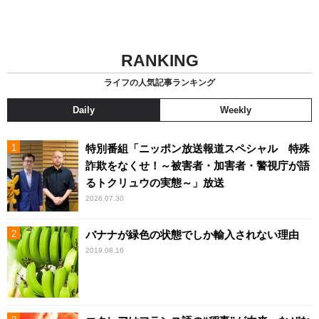
RANKING
ライフの人気記事ランキング
Daily
Weekly
特別番組「ニッポン放送報道スペシャル 特殊
詐欺をなくせ！～被害者・加害者・警視庁が語
るトクリュウの実態～」放送
2026.07.30
バナナが緑色の状態でしか輸入されない理由
2019.08.16