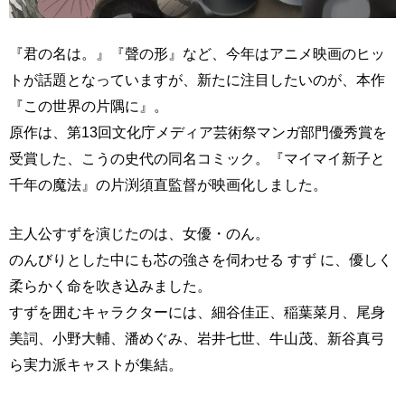
『君の名は。』『聲の形』など、今年はアニメ映画のヒッ
トが話題となっていますが、新たに注目したいのが、本作
『この世界の片隅に』。
原作は、第13回文化庁メディア芸術祭マンガ部門優秀賞を
受賞した、こうの史代の同名コミック。『マイマイ新子と
千年の魔法』の片渕須直監督が映画化しました。
主人公すずを演じたのは、女優・のん。
のんびりとした中にも芯の強さを伺わせる すず に、優しく
柔らかく命を吹き込みました。
すずを囲むキャラクターには、細谷佳正、稲葉菜月、尾身
美詞、小野大輔、潘めぐみ、岩井七世、牛山茂、新谷真弓
ら実力派キャストが集結。