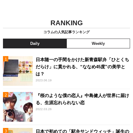
RANKING
コラムの人気記事ランキング
Daily
Weekly
日本随一の手間をかけた新青森駅弁「ひとくち
だらけ」に貫かれる、“ななめ45度”の美学と
は？
2023.06.19
『桜のような僕の恋人』中島健人が世界に届け
る、生涯忘れられない恋
2022.03.26
日本で初めての「駅弁サンドウィッチ」誕生の