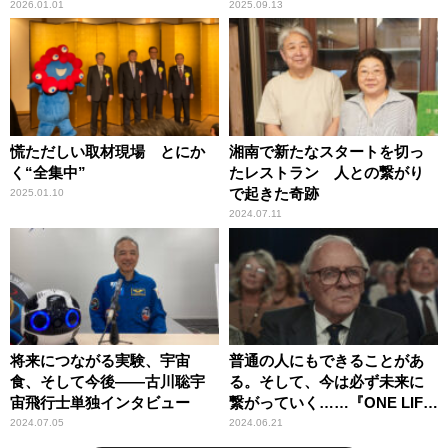
2026.01.01
2025.09.13
慌ただしい取材現場 とにか
湘南で新たなスタートを切っ
く“全集中”
たレストラン 人との繋がり
で起きた奇跡
2025.01.10
2024.07.11
将来につながる実験、宇宙
普通の人にもできることがあ
食、そして今後――古川聡宇
る。そして、今は必ず未来に
宙飛行士単独インタビュー
繋がっていく……『ONE LIFE
奇跡が繋いだ6000の命』
2024.07.05
2024.06.21