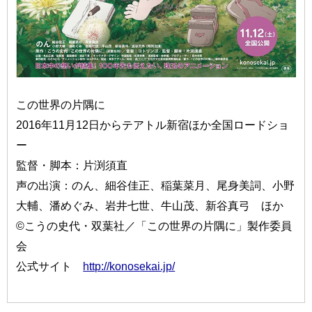
この世界の片隅に
2016年11月12日からテアトル新宿ほか全国ロードショ
ー
監督・脚本：片渕須直
声の出演：のん、細谷佳正、稲葉菜月、尾身美詞、小野
大輔、潘めぐみ、岩井七世、牛山茂、新谷真弓 ほか
©こうの史代・双葉社／「この世界の片隅に」製作委員
会
公式サイト
http://konosekai.jp/