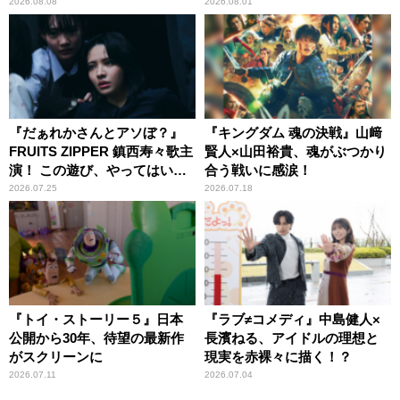
チャーで美声を響かせる
2026.08.08
2026.08.01
『だぁれかさんとアソぼ？』
『キングダム 魂の決戦』山﨑
FRUITS ZIPPER 鎮西寿々歌主
賢人×山田裕貴、魂がぶつかり
演！ この遊び、やってはいけ
合う戦いに感涙！
ません。
2026.07.25
2026.07.18
『トイ・ストーリー５』日本
『ラブ≠コメディ』中島健人×
公開から30年、待望の最新作
長濱ねる、アイドルの理想と
がスクリーンに
現実を赤裸々に描く！？
2026.07.11
2026.07.04