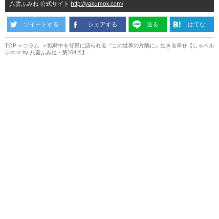
八雲ふみね 公式サイト
http://yakumox.com/
ツイートする
シェアする
送る
はてな
TOP
コラム
戦時中を背景に語られる『この世界の片隅に』生きる幸せ【しゃベル
シネマ by 八雲ふみね・第104回】