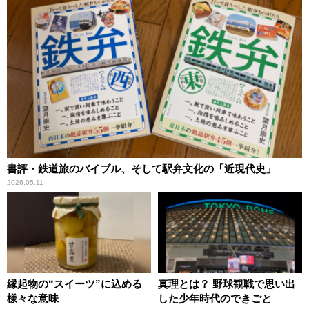
書評・鉄道旅のバイブル、そして駅弁文化の「近現代史」
2026.05.11
縁起物の“スイーツ”に込める
真理とは？ 野球観戦で思い出
様々な意味
した少年時代のできごと