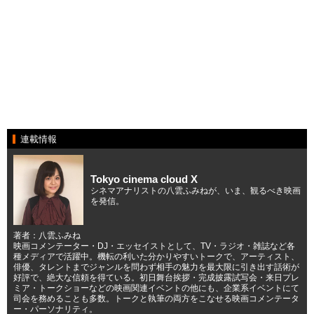
連載情報
Tokyo cinema cloud X
シネマアナリストの八雲ふみねが、いま、観るべき映画
を発信。
著者：八雲ふみね
映画コメンテーター・DJ・エッセイストとして、TV・ラジオ・雑誌など各
種メディアで活躍中。機転の利いた分かりやすいトークで、アーティスト、
俳優、タレントまでジャンルを問わず相手の魅力を最大限に引き出す話術が
好評で、絶大な信頼を得ている。初日舞台挨拶・完成披露試写会・来日プレ
ミア・トークショーなどの映画関連イベントの他にも、企業系イベントにて
司会を務めることも多数。トークと執筆の両方をこなせる映画コメンテータ
ー・パーソナリティ。