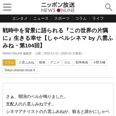
エンタメ
ニュース
スポーツ
コラム
ライフ
戦時中を背景に語られる『この世界の片隅
に』生きる幸せ【しゃベルシネマ by 八雲ふ
みね・第104回】
NEWS ONLINE 編集部
公開：
2016-11-15
（
2020-01-12
更新）
コラム
八雲ふみね
映画
アニメ
のん
戦争映画
小野大輔
Tokyo cinema cloud X
さぁ、開演のベルが鳴りました。
支配人の八雲ふみねです。
シネマアナリストの八雲ふみねが、観ると誰かにしゃベ