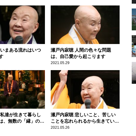
 いまある流れはいつ
瀬戸内寂聴 人間の色々な問題
す
は、自己愛から起こります
2021.05.29
 私達が生きて暮らし
瀬戸内寂聴 悲しいこと、苦しい
は、無数の「縁」のお
ことを忘れられるから生きていけ
るのです
2021.05.26