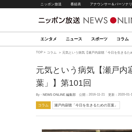
ニッポン放送
番組表
アナウンサー＆パーソナ
エンタメ
ニュース
スポーツ
コラム
TOP
コラム
元気という病気【瀬戸内寂聴「今日を生きるため
元気という病気【瀬戸内
葉」】第101回
2016-11-21
2020-01-
By -
NEWS ONLINE 編集部
公開：
更新：
コラム
瀬戸内寂聴「今日を生きるための言葉」