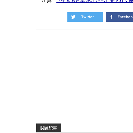
出典：
『生きる言葉 あなたへ』光文社文
関連記事