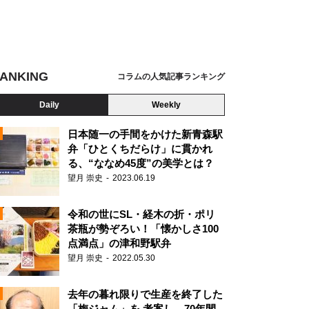
ANKING
コラムの人気記事ランキング
Daily
Weekly
日本随一の手間をかけた新青森駅
弁「ひとくちだらけ」に貫かれ
る、“ななめ45度”の美学とは？
望月 崇史
2023.06.19
令和の世にSL・経木の折・ポリ
茶瓶が勢ぞろい！「懐かしさ100
点満点」の津和野駅弁
望月 崇史
2022.05.30
N
去年の暮れ限りで生産を終了した
「梅ジャム」を 考案し、70年間