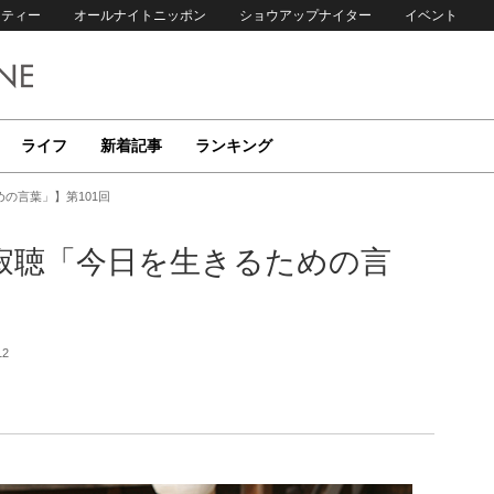
リティー
オールナイトニッポン
ショウアップナイター
イベント
ライフ
新着記事
ランキング
の言葉」】第101回
寂聴「今日を生きるための言
12