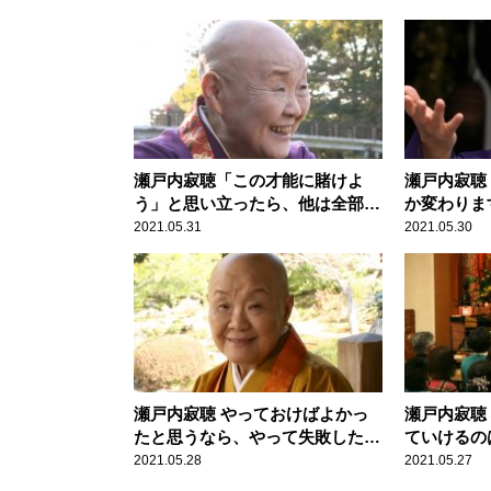
瀬戸内寂聴「この才能に賭けよ
瀬戸内寂聴
う」と思い立ったら、他は全部捨
か変わりま
てましょう
2021.05.31
2021.05.30
瀬戸内寂聴 やっておけばよかっ
瀬戸内寂聴
たと思うなら、やって失敗したほ
ていけるの
うがいいです
計らいです
2021.05.28
2021.05.27