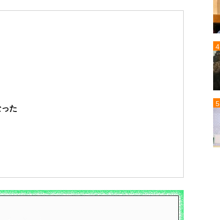
」
なった