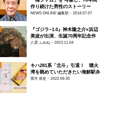
作り続けた男性のストーリー
NEWS ONLINE 編集部
2018.07.07
N
『ゴジラ−1.0』神木隆之介×浜辺
美波が出演、生誕70周年記念作
八雲 ふみね
2023.11.04
キハ281系「北斗」引退！ 噴火
湾を眺めていただきたい海鮮駅弁
望月 崇史
2022.09.30