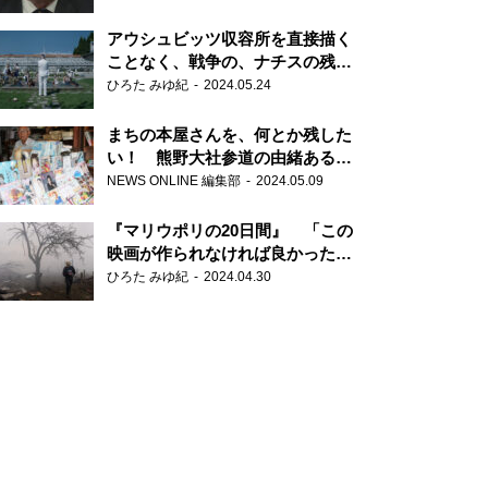
だ6000の命』
アウシュビッツ収容所を直接描く
ことなく、戦争の、ナチスの残虐
さが見える映画 『関心領域』
ひろた みゆ紀
2024.05.24
まちの本屋さんを、何とか残した
い！ 熊野大社参道の由緒ある書
店・三代目の強い思い
NEWS ONLINE 編集部
2024.05.09
『マリウポリの20日間』 「この
映画が作られなければ良かった」
と語る監督
ひろた みゆ紀
2024.04.30