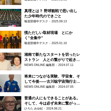
真理とは？ 野球観戦で思い出し
た少年時代のできごと
報道部畑中デスク
2025.09.13
慌ただしい取材現場 とにか
く“全集中”
報道部畑中デスク
2025.01.10
湘南で新たなスタートを切ったレ
ストラン 人との繋がりで起きた
奇跡
NEWS ONLINE 編集部
2024.07.11
将来につながる実験、宇宙食、そ
して今後――古川聡宇宙飛行士単
独インタビュー
NEWS ONLINE 編集部
2024.07.05
普通の人にもできることがある。
そして、今は必ず未来に繋がって
いく……『ONE LIFE 奇跡が繋い
ひろた みゆ紀
2024.06.21