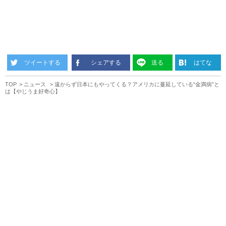
ツイートする
シェアする
送る
はてな
TOP
ニュース
遠からず日本にもやってくる？アメリカに蔓延している“金満病”と
は【やじうま好奇心】