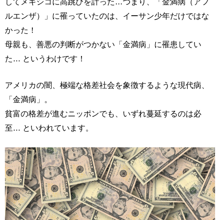
してメキシコに高跳びを計った…つまり、「金満病（アフ
ルエンザ）」に罹っていたのは、イーサン少年だけではな
かった！
母親も、善悪の判断がつかない「金満病」に罹患してい
た… というわけです！
アメリカの闇、極端な格差社会を象徴するような現代病、
「金満病」。
貧富の格差が進むニッポンでも、いずれ蔓延するのは必
至… といわれています。