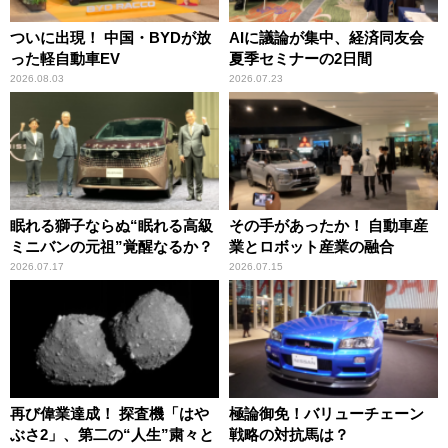
ついに出現！ 中国・BYDが放
AIに議論が集中、経済同友会
った軽自動車EV
夏季セミナーの2日間
2026.08.03
2026.07.23
眠れる獅子ならぬ“眠れる高級
その手があったか！ 自動車産
ミニバンの元祖”覚醒なるか？
業とロボット産業の融合
2026.07.17
2026.07.15
再び偉業達成！ 探査機「はや
極論御免！バリューチェーン
ぶさ2」、第二の“人生”粛々と
戦略の対抗馬は？