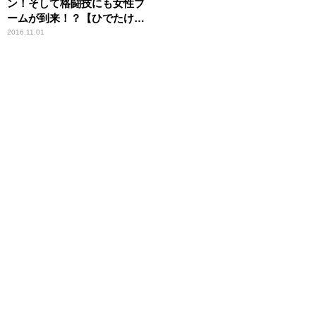
ン！そして格闘技にも女性ブ
ームが到来！？【ひでたけの
やじうま好奇心】
2016.11.01