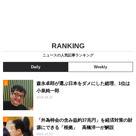
RANKING
ニュースの人気記事ランキング
Daily
Weekly
森永卓郎が選ぶ日本をダメにした総理、1位は
小泉純一郎
2018.08.22
「外為特会の含み益約37兆円」を経済対策の財
源にできる「根拠」 高橋洋一が解説
2022.10.12