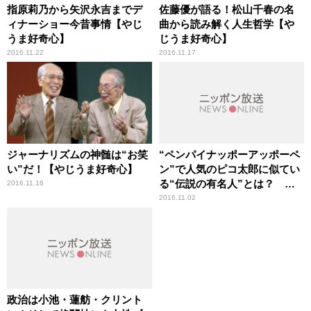
指原莉乃から矢沢永吉までデ
佐藤優が語る！松山千春の名
ィナーショー今昔事情【やじ
曲から読み解く人生哲学【や
うま好奇心】
じうま好奇心】
2016.11.22
2016.11.17
ジャーナリズムの神髄は“お笑
“ペンパイナッポーアッポーペ
い”だ！【やじうま好奇心】
ン”で人気のピコ太郎に似てい
る“伝説の有名人”とは？
2016.11.16
【ひでたけのやじうま好奇
2016.11.02
心】
政治は小池・蓮舫・クリント