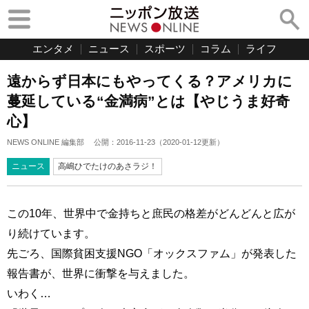
エンタメ
ニュース
スポーツ
コラム
ライフ
遠からず日本にもやってくる？アメリカに
蔓延している“金満病”とは【やじうま好奇
心】
NEWS ONLINE 編集部
公開：
2016-11-23
（
2020-01-12
更新）
ニュース
高嶋ひでたけのあさラジ！
この10年、世界中で金持ちと庶民の格差がどんどんと広が
り続けています。
先ごろ、国際貧困支援NGO「オックスファム」が発表した
報告書が、世界に衝撃を与えました。
いわく…