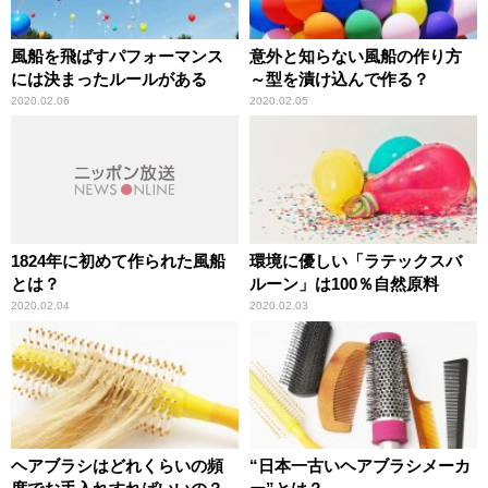
風船を飛ばすパフォーマンス
意外と知らない風船の作り方
には決まったルールがある
～型を漬け込んで作る？
2020.02.06
2020.02.05
1824年に初めて作られた風船
環境に優しい「ラテックスバ
とは？
ルーン」は100％自然原料
2020.02.04
2020.02.03
ヘアブラシはどれくらいの頻
“日本一古いヘアブラシメーカ