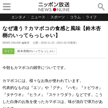
エンタメ
ニュース
スポーツ
コラム
ライフ
なぜ違う？カマボコの食感と風味【鈴木杏
樹のいってらっしゃい】
NEWS ONLINE 編集部
公開：
2016-11-23
（
2021-02-03
更新）
ライフ
鈴木杏樹のいってらっしゃい
今朝もカマボコの雑学についてです。
カマボコには、様々なお魚が使われています。
代表的なものは『エソ』や『グチ』『ハモ』『トビウオ』
『タチウオ』『ヒラメ』『スケトウダラ』などです。こう
した白身のお魚を使ったカマボコは、味が淡白で弾力があ