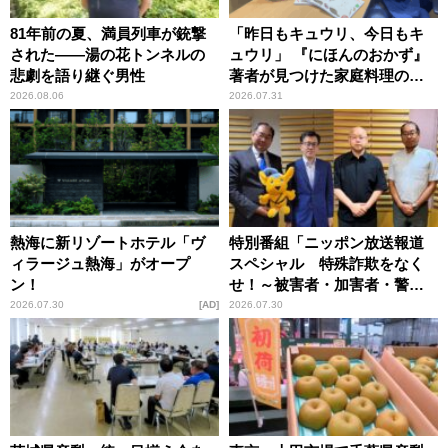
81年前の夏、満員列車が銃撃
「昨日もキュウリ、今日もキ
された――湯の花トンネルの
ュウリ」 『にほんのおかず』
悲劇を語り継ぐ男性
著者が見つけた家庭料理の知
恵
2026.08.06
2026.07.31
熱海に新リゾートホテル「ヴ
特別番組「ニッポン放送報道
ィラージュ熱海」がオープ
スペシャル 特殊詐欺をなく
ン！
せ！～被害者・加害者・警視
庁が語るトクリュウの実態
2026.07.30
AD
2026.07.30
～」放送