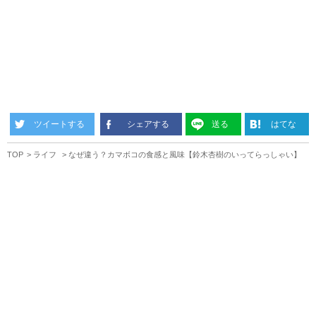
ツイートする
シェアする
送る
はてな
TOP
ライフ
なぜ違う？カマボコの食感と風味【鈴木杏樹のいってらっしゃい】