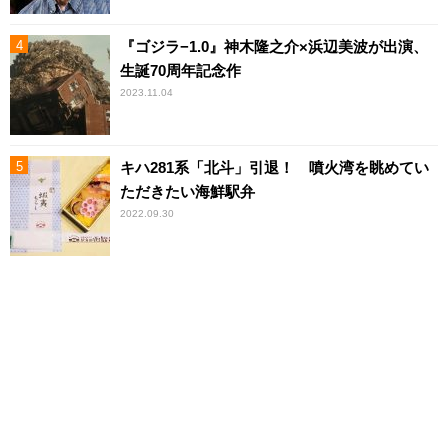
『ゴジラ−1.0』神木隆之介×浜辺美波が出演、
生誕70周年記念作
2023.11.04
キハ281系「北斗」引退！ 噴火湾を眺めてい
ただきたい海鮮駅弁
2022.09.30