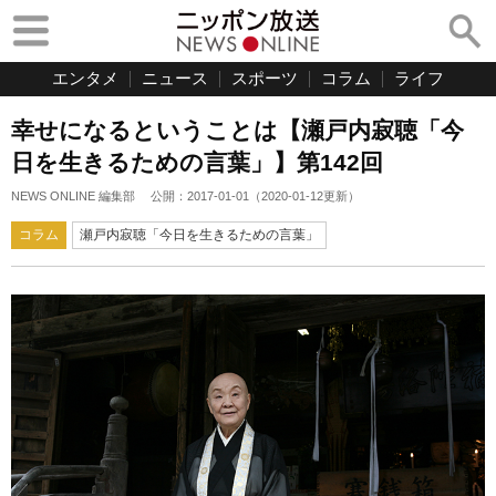
エンタメ
ニュース
スポーツ
コラム
ライフ
幸せになるということは【瀬戸内寂聴「今
日を生きるための言葉」】第142回
NEWS ONLINE 編集部
公開：
2017-01-01
（
2020-01-12
更新）
コラム
瀬戸内寂聴「今日を生きるための言葉」