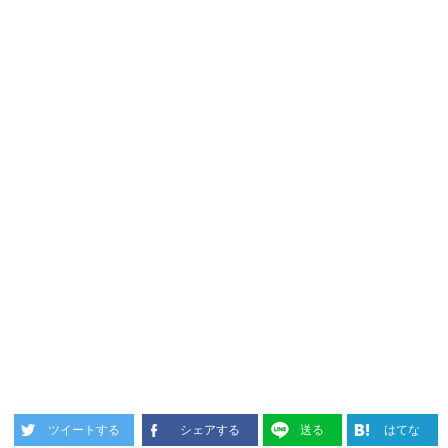
ツイートする
シェアする
送る
はてな