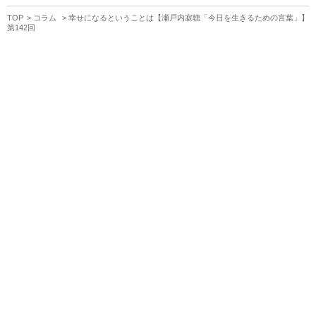
TOP
コラム
幸せになるということは【瀬戸内寂聴「今日を生きるための言葉」】
第142回