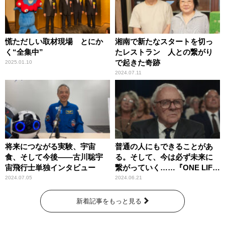
慌ただしい取材現場 とにか
湘南で新たなスタートを切っ
く“全集中”
たレストラン 人との繋がり
で起きた奇跡
2025.01.10
2024.07.11
将来につながる実験、宇宙
普通の人にもできることがあ
食、そして今後――古川聡宇
る。そして、今は必ず未来に
宙飛行士単独インタビュー
繋がっていく……『ONE LIFE
奇跡が繋いだ6000の命』
2024.07.05
2024.06.21
新着記事をもっと見る