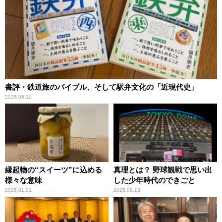
書評・鉄道旅のバイブル、そして駅弁文化の「近現代史」
2026.05.11
縁起物の“スイーツ”に込める
真理とは？ 野球観戦で思い出
様々な意味
した少年時代のできごと
2026.01.01
2025.09.13