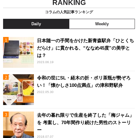
RANKING
コラムの人気記事ランキング
Daily
Weekly
日本随一の手間をかけた新青森駅弁「ひとくち
だらけ」に貫かれる、“ななめ45度”の美学と
は？
2023.06.19
令和の世にSL・経木の折・ポリ茶瓶が勢ぞろ
い！「懐かしさ100点満点」の津和野駅弁
2022.05.30
去年の暮れ限りで生産を終了した「梅ジャム」
を 考案し、70年間作り続けた男性のストーリ
ー
2018.07.07