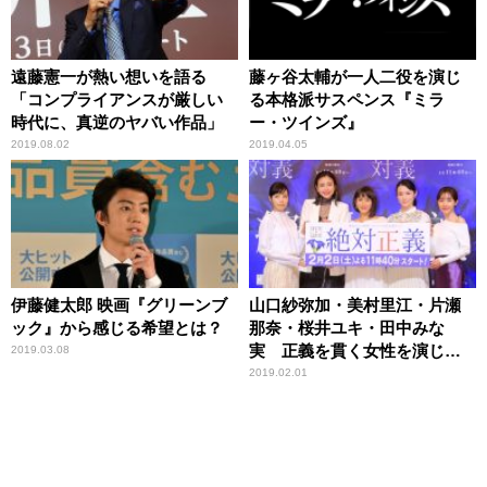
遠藤憲一が熱い想いを語る
藤ヶ谷太輔が一人二役を演じ
「コンプライアンスが厳しい
る本格派サスペンス『ミラ
時代に、真逆のヤバい作品」
ー・ツインズ』
2019.08.02
2019.04.05
伊藤健太郎 映画『グリーンブ
山口紗弥加・美村里江・片瀬
ック』から感じる希望とは？
那奈・桜井ユキ・田中みな
実 正義を貫く女性を演じる5
2019.03.08
人の女優に注目
2019.02.01