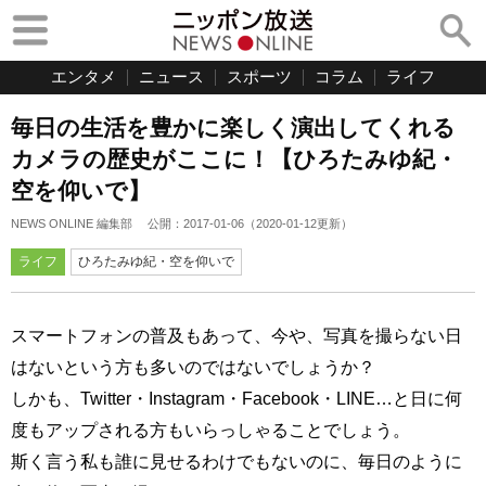
エンタメ
ニュース
スポーツ
コラム
ライフ
毎日の生活を豊かに楽しく演出してくれる
カメラの歴史がここに！【ひろたみゆ紀・
空を仰いで】
NEWS ONLINE 編集部
公開：
2017-01-06
（
2020-01-12
更新）
ライフ
ひろたみゆ紀・空を仰いで
スマートフォンの普及もあって、今や、写真を撮らない日
はないという方も多いのではないでしょうか？
しかも、Twitter・Instagram・Facebook・LINE…と日に何
度もアップされる方もいらっしゃることでしょう。
斯く言う私も誰に見せるわけでもないのに、毎日のように