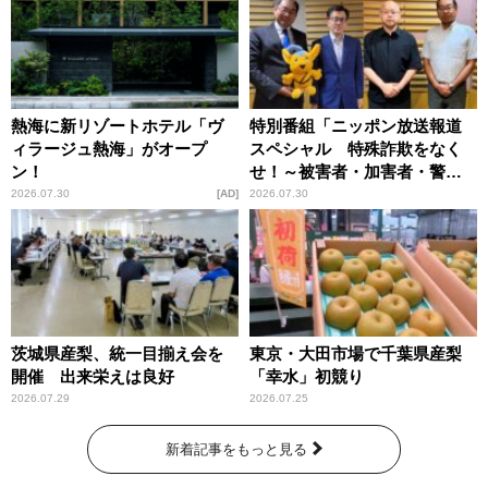
熱海に新リゾートホテル「ヴ
特別番組「ニッポン放送報道
ィラージュ熱海」がオープ
スペシャル 特殊詐欺をなく
ン！
せ！～被害者・加害者・警視
庁が語るトクリュウの実態
2026.07.30
AD
2026.07.30
～」放送
茨城県産梨、統一目揃え会を
東京・大田市場で千葉県産梨
開催 出来栄えは良好
「幸水」初競り
2026.07.29
2026.07.25
新着記事をもっと見る