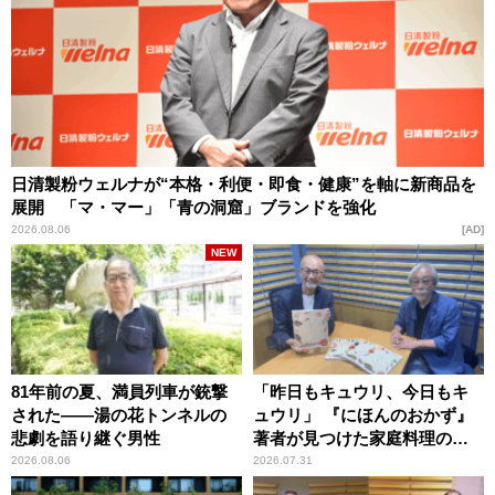
日清製粉ウェルナが“本格・利便・即食・健康”を軸に新商品を
展開 「マ・マー」「青の洞窟」ブランドを強化
2026.08.06
AD
NEW
81年前の夏、満員列車が銃撃
「昨日もキュウリ、今日もキ
された――湯の花トンネルの
ュウリ」 『にほんのおかず』
悲劇を語り継ぐ男性
著者が見つけた家庭料理の知
恵
2026.08.06
2026.07.31