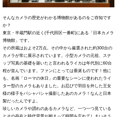
そんなカメラの歴史がわかる博物館があるのをご存知です
か？
東京・半蔵門駅の近く(千代田区一番町)にある「日本カメラ
博物館」です。
その所蔵はおよそ2万点。その中から厳選された約300台の
カメラが常に展示されています。小型カメラの元祖、スナ
ップ写真の基礎を築いたと言われるライカは年代別に60台
程が並んでいます。ファンにとっては垂涎ものです！他に
も、名画「ローマの休日」の重要なシーンに使われたライ
ター型のカメラもありました。お忍びで羽目を外した王女
様の様子をパシャパシャ撮影したあのカメラ！なんと日本
製だったんですよ。
珍しいカメラや謂れのあるカメラなど、一つ一つ見ている
とその存在と時代背景が相まって時間を忘れてしまいそう