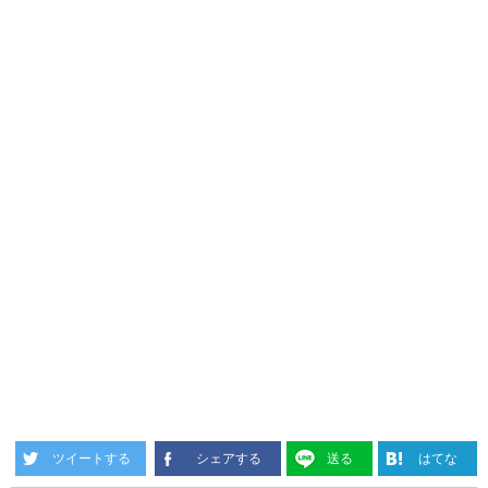
ツイートする
シェアする
送る
はてな