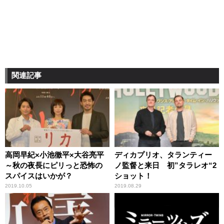
関連記事
高岡早紀×小池徹平×大谷亮平
ディカプリオ、タランティー
～秋の夜長にピリっと恐怖の
ノ監督と来日 初”タラレオ“2
スパイスはいかが？
ショット！
2019.10.05
2019.08.29