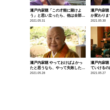
瀬戸内寂聴「この才能に賭けよ
瀬戸内寂聴
う」と思い立ったら、他は全部捨
か変わりま
てましょう
2021.05.31
2021.05.30
瀬戸内寂聴 やっておけばよかっ
瀬戸内寂聴
たと思うなら、やって失敗したほ
ていけるの
うがいいです
計らいです
2021.05.28
2021.05.27