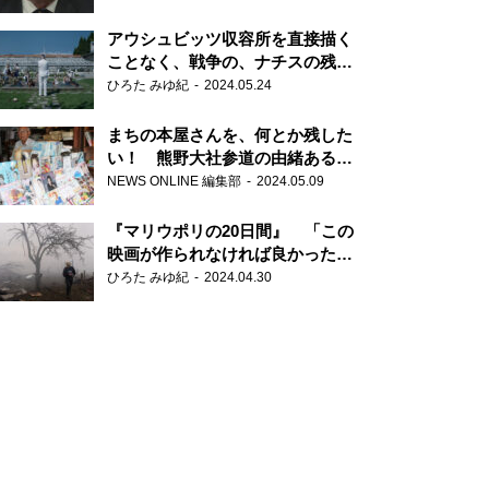
だ6000の命』
アウシュビッツ収容所を直接描く
ことなく、戦争の、ナチスの残虐
さが見える映画 『関心領域』
ひろた みゆ紀
2024.05.24
まちの本屋さんを、何とか残した
い！ 熊野大社参道の由緒ある書
店・三代目の強い思い
NEWS ONLINE 編集部
2024.05.09
『マリウポリの20日間』 「この
映画が作られなければ良かった」
と語る監督
ひろた みゆ紀
2024.04.30