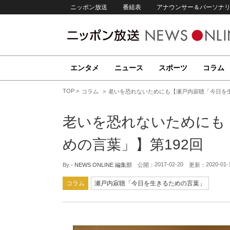
ニッポン放送
番組表
アナウンサー＆パーソナ
エンタメ
ニュース
スポーツ
コラム
TOP
コラム
老いを恐れないためにも【瀬戸内寂聴「今日を生
老いを恐れないためにも
めの言葉」】第192回
2017-02-20
2020-01-
By -
NEWS ONLINE 編集部
公開：
更新：
コラム
瀬戸内寂聴「今日を生きるための言葉」