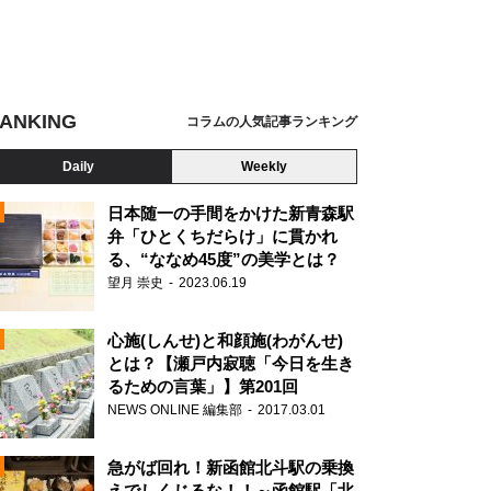
ANKING
コラムの人気記事ランキング
Daily
Weekly
日本随一の手間をかけた新青森駅
弁「ひとくちだらけ」に貫かれ
る、“ななめ45度”の美学とは？
望月 崇史
2023.06.19
心施(しんせ)と和顔施(わがんせ)
とは？【瀬戸内寂聴「今日を生き
るための言葉」】第201回
NEWS ONLINE 編集部
2017.03.01
N
急がば回れ！新函館北斗駅の乗換
えでしくじるな！！～函館駅「北