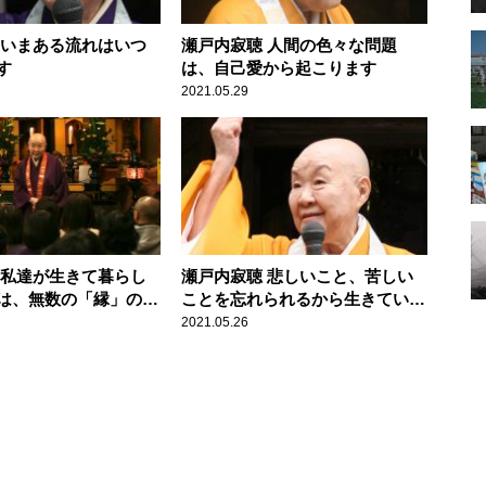
 いまある流れはいつ
瀬戸内寂聴 人間の色々な問題
す
は、自己愛から起こります
2021.05.29
 私達が生きて暮らし
瀬戸内寂聴 悲しいこと、苦しい
は、無数の「縁」のお
ことを忘れられるから生きていけ
るのです
2021.05.26