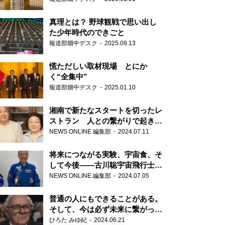
真理とは？ 野球観戦で思い出し
た少年時代のできごと
報道部畑中デスク
2025.09.13
慌ただしい取材現場 とにか
く“全集中”
報道部畑中デスク
2025.01.10
湘南で新たなスタートを切ったレ
ストラン 人との繋がりで起きた
奇跡
NEWS ONLINE 編集部
2024.07.11
将来につながる実験、宇宙食、そ
して今後――古川聡宇宙飛行士単
独インタビュー
NEWS ONLINE 編集部
2024.07.05
普通の人にもできることがある。
そして、今は必ず未来に繋がって
いく……『ONE LIFE 奇跡が繋い
ひろた みゆ紀
2024.06.21