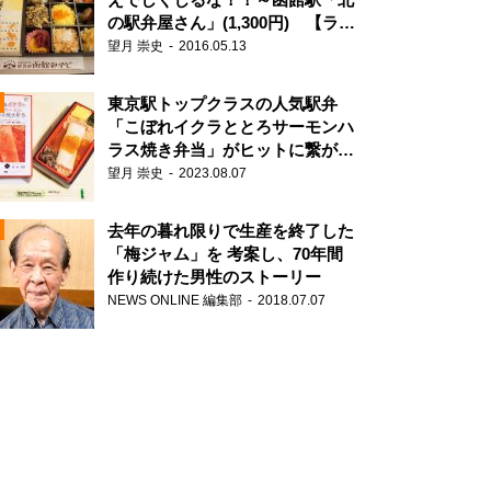
の駅弁屋さん」(1,300円) 【ライ
ター望月の駅弁膝栗毛】
望月 崇史
2016.05.13
N
東京駅トップクラスの人気駅弁
「こぼれイクラととろサーモンハ
ラス焼き弁当」がヒットに繋がっ
た理由
望月 崇史
2023.08.07
去年の暮れ限りで生産を終了した
「梅ジャム」を 考案し、70年間
作り続けた男性のストーリー
NEWS ONLINE 編集部
2018.07.07