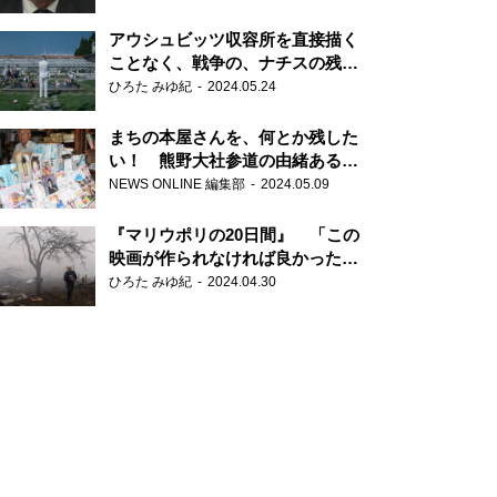
だ6000の命』
アウシュビッツ収容所を直接描く
ことなく、戦争の、ナチスの残虐
さが見える映画 『関心領域』
ひろた みゆ紀
2024.05.24
まちの本屋さんを、何とか残した
い！ 熊野大社参道の由緒ある書
店・三代目の強い思い
NEWS ONLINE 編集部
2024.05.09
『マリウポリの20日間』 「この
映画が作られなければ良かった」
と語る監督
ひろた みゆ紀
2024.04.30