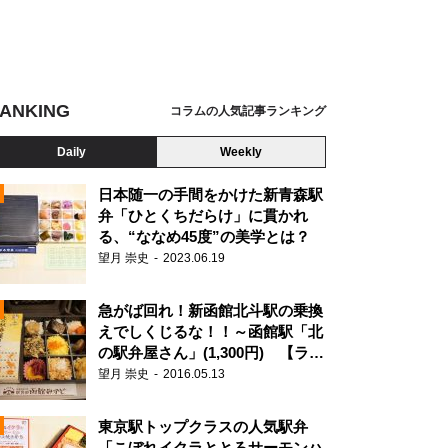
ANKING
コラムの人気記事ランキング
Daily
Weekly
日本随一の手間をかけた新青森駅
弁「ひとくちだらけ」に貫かれ
る、“ななめ45度”の美学とは？
望月 崇史
2023.06.19
急がば回れ！新函館北斗駅の乗換
えでしくじるな！！～函館駅「北
の駅弁屋さん」(1,300円) 【ライ
ター望月の駅弁膝栗毛】
望月 崇史
2016.05.13
N
東京駅トップクラスの人気駅弁
「こぼれイクラととろサーモンハ