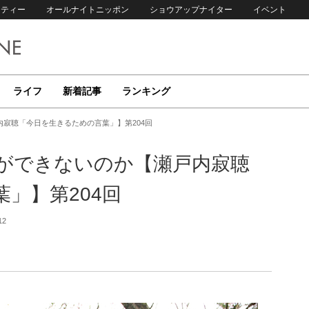
リティー
オールナイトニッポン
ショウアップナイター
イベント
ライフ
新着記事
ランキング
寂聴「今日を生きるための言葉」】第204回
ができないのか【瀬戸内寂聴
」】第204回
12