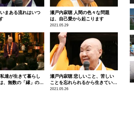
 いまある流れはいつ
瀬戸内寂聴 人間の色々な問題
す
は、自己愛から起こります
2021.05.29
 私達が生きて暮らし
瀬戸内寂聴 悲しいこと、苦しい
は、無数の「縁」のお
ことを忘れられるから生きていけ
るのです
2021.05.26