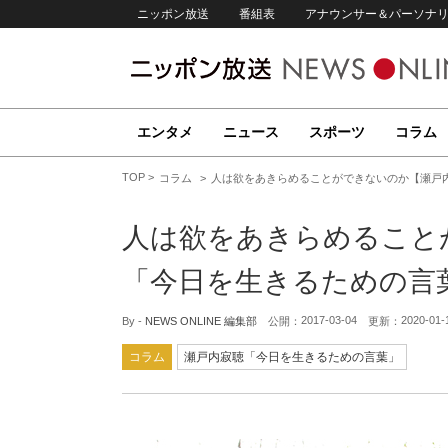
ニッポン放送
番組表
アナウンサー＆パーソナ
エンタメ
ニュース
スポーツ
コラム
TOP
コラム
人は欲をあきらめることができないのか【瀬戸内
人は欲をあきらめること
「今日を生きるための言葉
2017-03-04
2020-01-
By -
NEWS ONLINE 編集部
公開：
更新：
コラム
瀬戸内寂聴「今日を生きるための言葉」