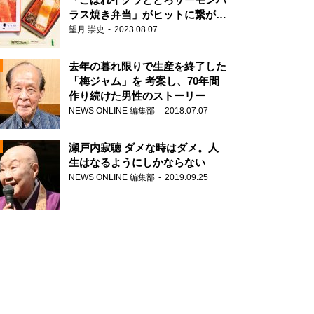
ラス焼き弁当」がヒットに繋がっ
た理由
望月 崇史
2023.08.07
N
去年の暮れ限りで生産を終了した
「梅ジャム」を 考案し、70年間
作り続けた男性のストーリー
NEWS ONLINE 編集部
2018.07.07
瀬戸内寂聴 ダメな時はダメ。人
生はなるようにしかならない
NEWS ONLINE 編集部
2019.09.25