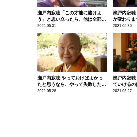
瀬戸内寂聴「この才能に賭けよ
瀬戸内寂聴
う」と思い立ったら、他は全部捨
か変わりま
てましょう
2021.05.31
2021.05.30
瀬戸内寂聴 やっておけばよかっ
瀬戸内寂聴
たと思うなら、やって失敗したほ
ていけるの
うがいいです
計らいです
2021.05.28
2021.05.27