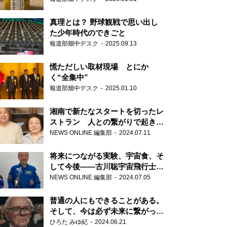
真理とは？ 野球観戦で思い出し
た少年時代のできごと
報道部畑中デスク
2025.09.13
慌ただしい取材現場 とにか
く“全集中”
報道部畑中デスク
2025.01.10
湘南で新たなスタートを切ったレ
ストラン 人との繋がりで起きた
奇跡
NEWS ONLINE 編集部
2024.07.11
将来につながる実験、宇宙食、そ
して今後――古川聡宇宙飛行士単
独インタビュー
NEWS ONLINE 編集部
2024.07.05
普通の人にもできることがある。
そして、今は必ず未来に繋がって
いく……『ONE LIFE 奇跡が繋い
ひろた みゆ紀
2024.06.21