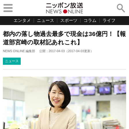
エンタメ
ニュース
スポーツ
コラム
ライフ
都内の落し物過去最多で現金は36億円！【報
道部宮崎の取材記あれこれ】
NEWS ONLINE 編集部
公開：
2017-04-03
（
2017-04-03
更新）
ニュース