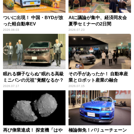
ついに出現！ 中国・BYDが放
AIに議論が集中、経済同友会
った軽自動車EV
夏季セミナーの2日間
2026.08.03
2026.07.23
眠れる獅子ならぬ“眠れる高級
その手があったか！ 自動車産
ミニバンの元祖”覚醒なるか？
業とロボット産業の融合
2026.07.17
2026.07.15
再び偉業達成！ 探査機「はや
極論御免！バリューチェーン