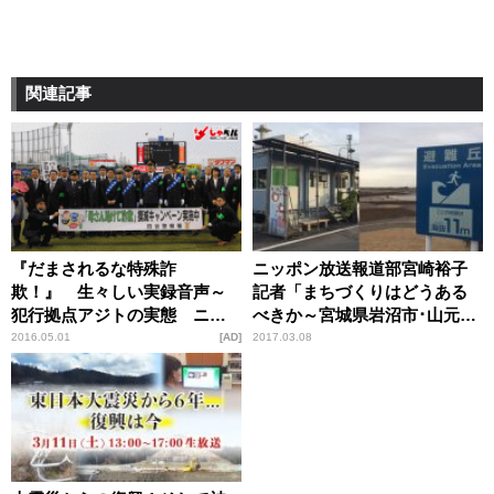
関連記事
『だまされるな特殊詐
ニッポン放送報道部宮崎裕子
欺！』 生々しい実録音声～
記者「まちづくりはどうある
犯行拠点アジトの実態 ニッ
べきか～宮城県岩沼市･山元町
ポン放送報道部記者 宮崎裕
取材記～」【ひでたけのやじ
2016.05.01
AD
2017.03.08
子レポート
うま好奇心】