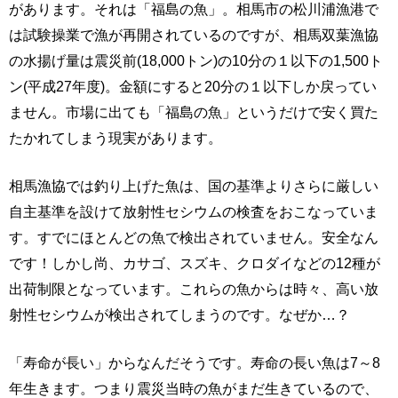
があります。それは「福島の魚」。相馬市の松川浦漁港で
は試験操業で漁が再開されているのですが、相馬双葉漁協
の水揚げ量は震災前(18,000トン)の10分の１以下の1,500ト
ン(平成27年度)。金額にすると20分の１以下しか戻ってい
ません。市場に出ても「福島の魚」というだけで安く買た
たかれてしまう現実があります。
相馬漁協では釣り上げた魚は、国の基準よりさらに厳しい
自主基準を設けて放射性セシウムの検査をおこなっていま
す。すでにほとんどの魚で検出されていません。安全なん
です！しかし尚、カサゴ、スズキ、クロダイなどの12種が
出荷制限となっています。これらの魚からは時々、高い放
射性セシウムが検出されてしまうのです。なぜか…？
「寿命が長い」からなんだそうです。寿命の長い魚は7～8
年生きます。つまり震災当時の魚がまだ生きているので、