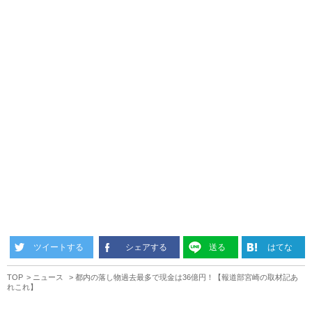
ツイートする
シェアする
送る
はてな
TOP
ニュース
都内の落し物過去最多で現金は36億円！【報道部宮崎の取材記あ
れこれ】