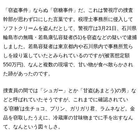
「窃盗事件」ならぬ「窃糖事件」だ。これは警視庁の捜査
幹部が思わず口にした言葉です。税理士事務所に侵入して
ソフトクリームを盗んだとして、警視庁は3月21日、石川県
輪島市の無職・若島康弘容疑者(51)を窃盗などの疑いで逮捕
しました。若島容疑者は東京都内や石川県内で事務所荒ら
しを繰り返していたとみられているのですが(被害想定額
550万円)、なんと複数の現場で、甘い物が食べ散らかされ
た跡があったのです。
捜査員の間では「シュガー」とか「甘盗(あまとう)の男」な
どと呼ばれていたそうですが、これまでに確認されてい
る'窃糖'は生チョコ、プリン、ガリガリ君、ラムネなど。金
品を窃取したうえに、冷蔵庫の甘味物までに手を出すなん
て、なんという図々しさ。