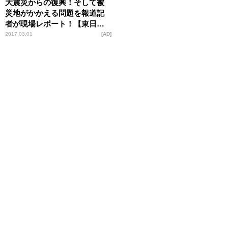
大震災からの復興！そして被
災地がかかえる問題を報道記
者が現場レポート！【東日本
大震災から6年…復興は今】
2017.03.01
AD
3/11(土)13時放送