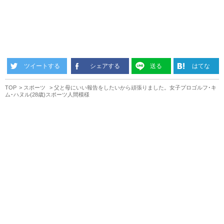
ツイートする
シェアする
送る
はてな
TOP
スポーツ
父と母にいい報告をしたいから頑張りました。女子プロゴルフ･キ
ム･ハヌル(28歳)スポーツ人間模様