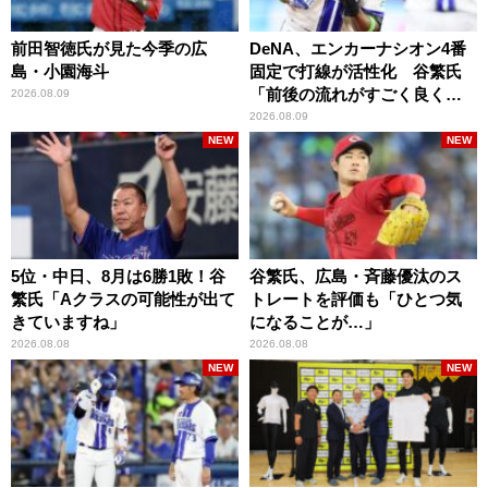
前田智徳氏が見た今季の広
DeNA、エンカーナシオン4番
島・小園海斗
固定で打線が活性化 谷繁氏
「前後の流れがすごく良くな
2026.08.09
りましたね」
2026.08.09
NEW
NEW
5位・中日、8月は6勝1敗！谷
谷繁氏、広島・斉藤優汰のス
繁氏「Aクラスの可能性が出て
トレートを評価も「ひとつ気
きていますね」
になることが…」
2026.08.08
2026.08.08
NEW
NEW