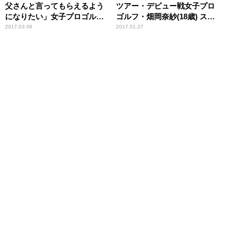
父さんと言ってもらえるよう
ツアー・デビュー戦女子プロ
になりたい」女子プロゴル
ゴルフ・畑岡奈紗(18歳) スポ
フ・川岸史果(22歳) スポーツ
ーツ人間模様
2017.03.06
2017.01.27
人間模様