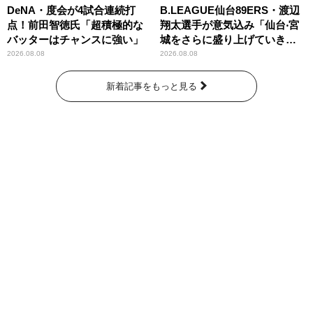
DeNA・度会が4試合連続打
B.LEAGUE仙台89ERS・渡辺
点！前田智徳氏「超積極的な
翔太選手が意気込み「仙台‧宮
バッターはチャンスに強い」
城をさらに盛り上げていきた
いです」
2026.08.08
2026.08.08
新着記事をもっと見る