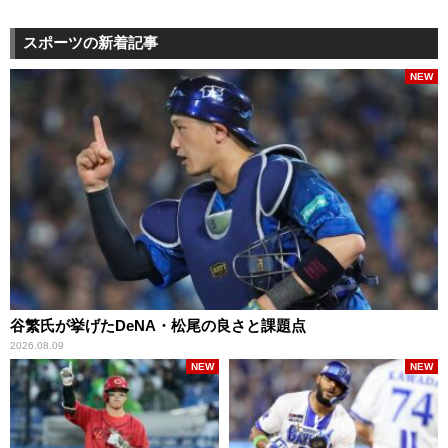
スポーツの新着記事
NEW
谷繁氏が挙げたDeNA・松尾の良さと課題点
2026.08.09
NEW
NEW