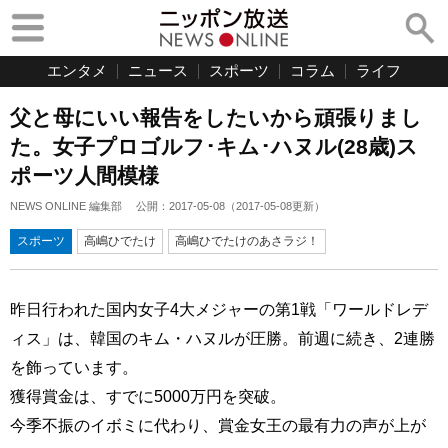
エンタメ
ニュース
スポーツ
コラム
ライフ
父と母にいい報告をしたいから頑張りまし
た。女子プロゴルフ･キム･ハヌル(28歳)ス
ポーツ人間模様
NEWS ONLINE 編集部
公開：
2017-05-08
（
2017-05-08
更新）
スポーツ
高嶋ひでたけ
高嶋ひでたけのあさラジ！
昨日行われた国内女子4大メジャーの第1戦「ワールドレデ
ィス」は、韓国のキム・ハヌルが圧勝。前週に続き、2連勝
を飾っています。
獲得賞金は、すでに5000万円を突破。
今季不振のイボミに代わり、賞金女王の最有力の声が上が