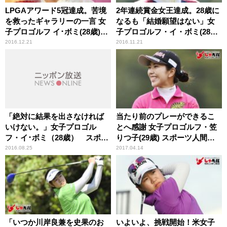
LPGAアワード5冠達成。苦境
2年連続賞金女王達成。28歳に
を救ったギャラリーの一言 女
なるも「結婚願望はない」女
子プロゴルフ イ･ボミ(28歳)ス
子プロゴルフ・イ・ボミ(28歳)
ポーツ人間模様
スポーツ人間模様
2016.12.21
2016.11.21
「絶対に結果を出さなければ
当たり前のプレーができるこ
いけない。」女子プロゴル
とへ感謝 女子プロゴルフ・笠
フ・イ･ボミ（28歳） スポー
りつ子(29歳) スポーツ人間模
ツ人間模様
様
2016.08.25
2017.04.14
「いつか川岸良兼を史果のお
いよいよ、挑戦開始！米女子