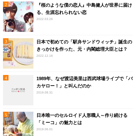
『桜のような僕の恋人』中島健人が世界に届け
る、生涯忘れられない恋
2022.03.26
日本で初めての「駅弁サンドウィッチ」誕生の
きっかけを作った、元・内閣総理大臣とは？
2022.12.16
1989年、なぜ渡辺美里は西武球場ライブで「バ
カヤロー！」と叫んだのか
2019.08.31
日本唯一のセルロイド人形職人～作り続ける
「ミーコ」の魅力とは
2019.06.01