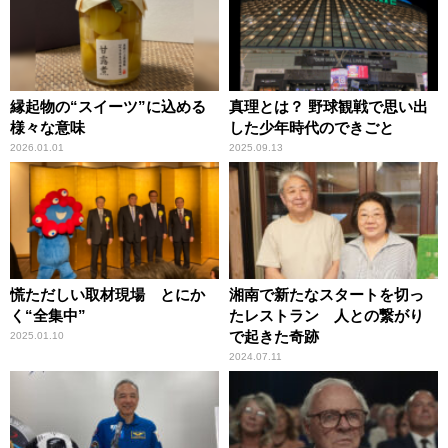
縁起物の“スイーツ”に込める
真理とは？ 野球観戦で思い出
様々な意味
した少年時代のできごと
2026.01.01
2025.09.13
慌ただしい取材現場 とにか
湘南で新たなスタートを切っ
く“全集中”
たレストラン 人との繋がり
で起きた奇跡
2025.01.10
2024.07.11