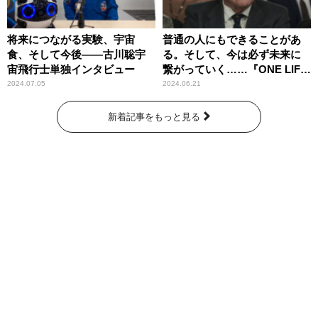
将来につながる実験、宇宙
普通の人にもできることがあ
食、そして今後――古川聡宇
る。そして、今は必ず未来に
宙飛行士単独インタビュー
繋がっていく……『ONE LIFE
奇跡が繋いだ6000の命』
2024.07.05
2024.06.21
新着記事をもっと見る