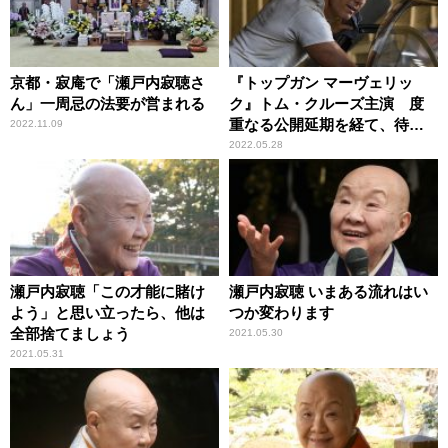
京都・寂庵で「瀬戸内寂聴さ
『トップガン マーヴェリッ
ん」一周忌の法要が営まれる
ク』トム・クルーズ主演 度
重なる公開延期を経て、待望
2022.11.09
のスクリーンへ
2022.05.28
瀬戸内寂聴「この才能に賭け
瀬戸内寂聴 いまある流れはい
よう」と思い立ったら、他は
つか変わります
全部捨てましょう
2021.05.30
2021.05.31