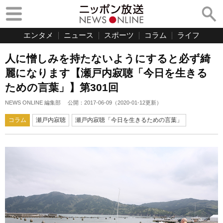
エンタメ
ニュース
スポーツ
コラム
ライフ
人に憎しみを持たないようにすると必ず綺
麗になります【瀬戸内寂聴「今日を生きる
ための言葉」】第301回
NEWS ONLINE 編集部
公開：
2017-06-09
（
2020-01-12
更新）
コラム
瀬戸内寂聴
瀬戸内寂聴「今日を生きるための言葉」