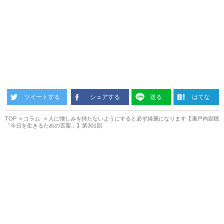
ツイートする
シェアする
送る
はてな
TOP
コラム
人に憎しみを持たないようにすると必ず綺麗になります【瀬戸内寂聴
「今日を生きるための言葉」】第301回