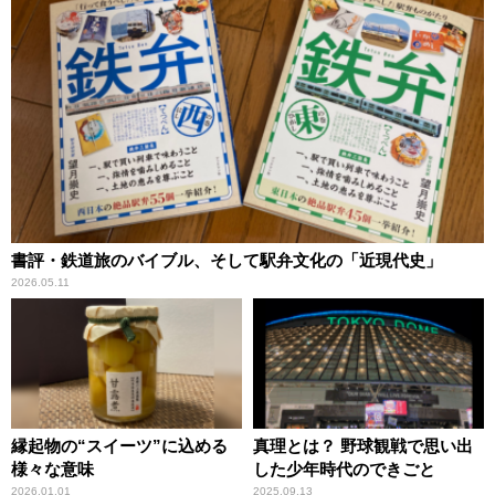
書評・鉄道旅のバイブル、そして駅弁文化の「近現代史」
2026.05.11
縁起物の“スイーツ”に込める
真理とは？ 野球観戦で思い出
様々な意味
した少年時代のできごと
2026.01.01
2025.09.13