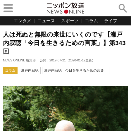
エンタメ
ニュース
スポーツ
コラム
ライフ
人は死ぬと無限の来世にいくのです【瀬戸
内寂聴「今日を生きるための言葉」】第343
回
NEWS ONLINE 編集部
公開：
2017-07-21
（
2020-01-12
更新）
コラム
瀬戸内寂聴
瀬戸内寂聴「今日を生きるための言葉」