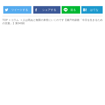
ツイートする
シェアする
送る
はてな
TOP
コラム
人は死ぬと無限の来世にいくのです【瀬戸内寂聴「今日を生きるため
の言葉」】第343回