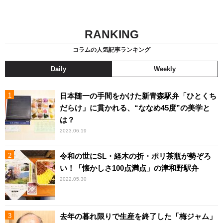
RANKING
コラムの人気記事ランキング
Daily
Weekly
日本随一の手間をかけた新青森駅弁「ひとくち
だらけ」に貫かれる、“ななめ45度”の美学と
は？
2023.06.19
令和の世にSL・経木の折・ポリ茶瓶が勢ぞろ
い！「懐かしさ100点満点」の津和野駅弁
2022.05.30
去年の暮れ限りで生産を終了した「梅ジャム」