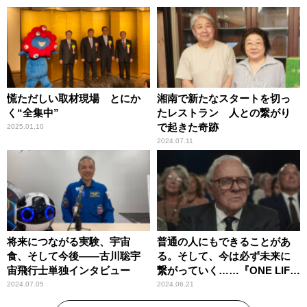
慌ただしい取材現場 とにか
湘南で新たなスタートを切っ
く“全集中”
たレストラン 人との繋がり
で起きた奇跡
2025.01.10
2024.07.11
将来につながる実験、宇宙
普通の人にもできることがあ
食、そして今後――古川聡宇
る。そして、今は必ず未来に
宙飛行士単独インタビュー
繋がっていく……『ONE LIFE
奇跡が繋いだ6000の命』
2024.07.05
2024.06.21