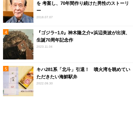
を 考案し、70年間作り続けた男性のストーリ
ー
2018.07.07
『ゴジラ−1.0』神木隆之介×浜辺美波が出演、
生誕70周年記念作
2023.11.04
キハ281系「北斗」引退！ 噴火湾を眺めてい
ただきたい海鮮駅弁
2022.09.30