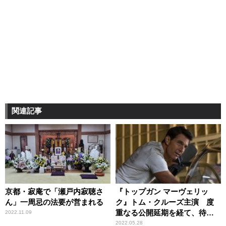
関連記事
京都・寂庵で「瀬戸内寂聴さ
『トップガン マーヴェリッ
ん」一周忌の法要が営まれる
ク』トム・クルーズ主演 度
重なる公開延期を経て、待望
2022.11.09
のスクリーンへ
2022.05.28