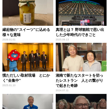
縁起物の“スイーツ”に込める
真理とは？ 野球観戦で思い出
様々な意味
した少年時代のできごと
2026.01.01
2025.09.13
慌ただしい取材現場 とにか
湘南で新たなスタートを切っ
く“全集中”
たレストラン 人との繋がり
で起きた奇跡
2025.01.10
2024.07.11