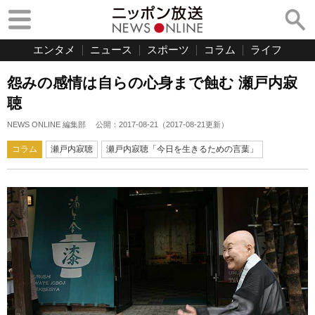
エンタメ
ニュース
スポーツ
コラム
ライフ
怨みの感情は自らの心身まで蝕む 瀬戸内寂
聴
NEWS ONLINE 編集部
公開：
2017-08-21
（
2017-08-21
更新）
コラム
瀬戸内寂聴
瀬戸内寂聴「今日を生きるための言葉」