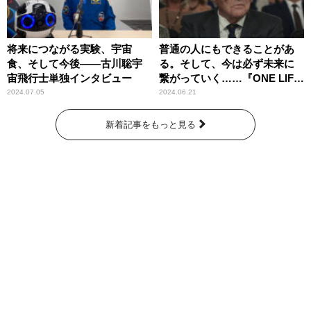
将来につながる実験、宇宙
普通の人にもできることがあ
食、そして今後――古川聡宇
る。そして、今は必ず未来に
宙飛行士単独インタビュー
繋がっていく……『ONE LIFE
奇跡が繋いだ6000の命』
2024.07.05
2024.06.21
新着記事をもっと見る