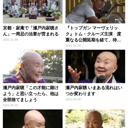
京都・寂庵で「瀬戸内寂聴さ
『トップガン マーヴェリッ
ん」一周忌の法要が営まれる
ク』トム・クルーズ主演 度
重なる公開延期を経て、待望
2022.11.09
のスクリーンへ
2022.05.28
瀬戸内寂聴「この才能に賭け
瀬戸内寂聴 いまある流れはい
よう」と思い立ったら、他は
つか変わります
全部捨てましょう
2021.05.30
2021.05.31