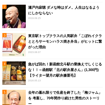
瀬戸内寂聴 ダメな時はダメ。人生はなるよう
にしかならない
2019.09.25
東京駅トップクラスの人気駅弁「こぼれイクラ
ととろサーモンハラス焼き弁当」がヒットに繋
がった理由
2023.08.07
急がば回れ！新函館北斗駅の乗換えでしくじる
な！！～函館駅「北の駅弁屋さん」(1,300円)
【ライター望月の駅弁膝栗毛】
2016.05.13
去年の暮れ限りで生産を終了した「梅ジャム」
を 考案し、70年間作り続けた男性のストーリ
ー