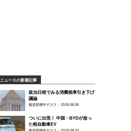
ニュースの新着記事
政治日程でみる消費税率引き下げ
議論
報道部畑中デスク
2026.08.06
ついに出現！ 中国・BYDが放っ
た軽自動車EV
報道部畑中デスク
2026.08.03