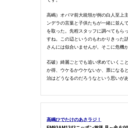
高嶋）オバマ前大統領が例の白人至上
ンデラの言葉と子供たちが一緒に並ん
を取った。先程スタッフに調べてもらっ
すね。この辺というのもわかりきった
さんには似合いませんが。そこに危機
石破）綺麗ごとでも追い求めていくこ
か得、ウケるかウケないか、票になる
治はどうなるのだろうなという思いが
高嶋ひでたけのあさラジ！
FM93AM1242ニッポン放送 月～金 6:00