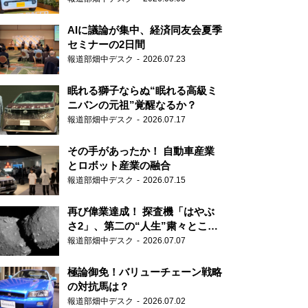
AIに議論が集中、経済同友会夏季
セミナーの2日間
報道部畑中デスク
2026.07.23
眠れる獅子ならぬ“眠れる高級ミ
ニバンの元祖”覚醒なるか？
報道部畑中デスク
2026.07.17
その手があったか！ 自動車産業
とロボット産業の融合
報道部畑中デスク
2026.07.15
再び偉業達成！ 探査機「はやぶ
さ2」、第二の“人生”粛々とこな
す
報道部畑中デスク
2026.07.07
極論御免！バリューチェーン戦略
の対抗馬は？
報道部畑中デスク
2026.07.02