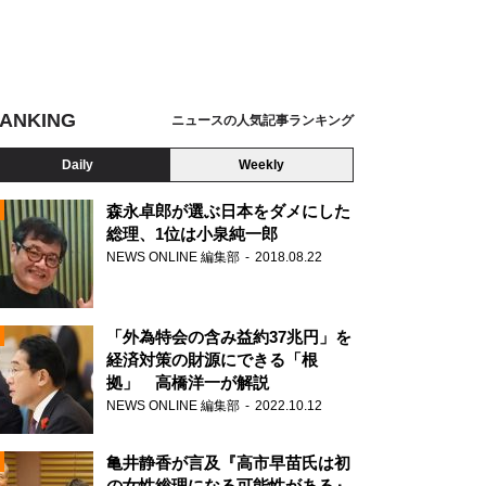
ANKING
ニュースの人気記事ランキング
Daily
Weekly
森永卓郎が選ぶ日本をダメにした
総理、1位は小泉純一郎
NEWS ONLINE 編集部
2018.08.22
N
「外為特会の含み益約37兆円」を
経済対策の財源にできる「根
拠」 高橋洋一が解説
NEWS ONLINE 編集部
2022.10.12
亀井静香が言及『高市早苗氏は初
の女性総理になる可能性がある』