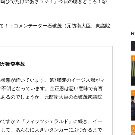
放送『高嶋ひでたけのあさラジ！』今日の聴きどころ！②
せて！：コメンテーター石破茂（元防衛大臣、衆議院
R
艦が衝突事故
状態が続いています。第7艦隊のイージス艦がマ
が不明となっています。金正恩は悪い意味で有言
はあるのでしょうか。元防衛大臣の石破茂衆議院
のですか？『フィッツジェラルド』に続き、イー
まして。あんなに大きいタンカーにぶつかるまで