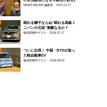
NEWS ONLINE 編集部
2023.12.27
眠れる獅子ならぬ“眠れる高級ミ
ニバンの元祖”覚醒なるか？
報道部畑中デスク
2026.07.17
N
ついに出現！ 中国・BYDが放っ
た軽自動車EV
報道部畑中デスク
2026.08.03
N