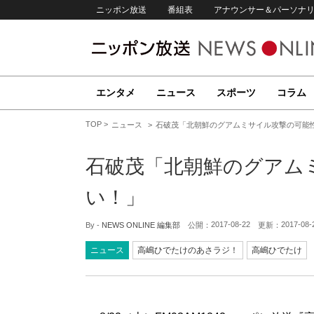
ニッポン放送
番組表
アナウンサー＆パーソナ
エンタメ
ニュース
スポーツ
コラム
TOP
ニュース
石破茂「北朝鮮のグアムミサイル攻撃の可能
石破茂「北朝鮮のグアム
い！」
2017-08-22
2017-08-
By -
NEWS ONLINE 編集部
公開：
更新：
ニュース
高嶋ひでたけのあさラジ！
高嶋ひでたけ