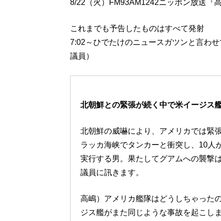
8/22（火）FM93AM1242ニッポン
これまでも予告したものはすべて発射
7:02～ひでたけのニュースガツンと言わ
議員）
北朝鮮との緊張が続く中で米イージス
北朝鮮の威嚇により、アメリカでは緊張
ラッカ海峡でタンカーと衝突し、10人
実行する男。果たしてグアムへの襲撃
議員に訊きます。
高嶋）アメリカ艦隊はどうしちゃった
ジス艦がまた同じような事故を起こし