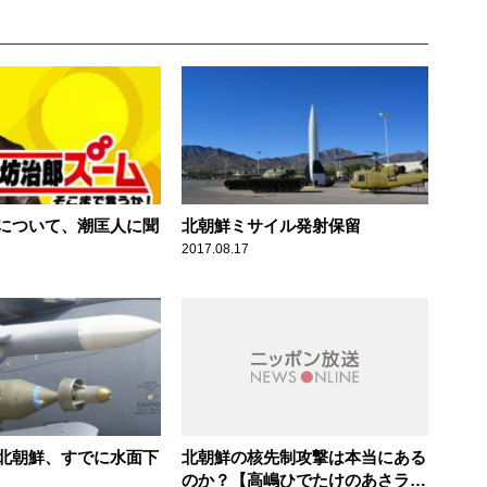
について、潮匡人に聞
北朝鮮ミサイル発射保留
2017.08.17
北朝鮮、すでに水面下
北朝鮮の核先制攻撃は本当にある
のか？【高嶋ひでたけのあさラ