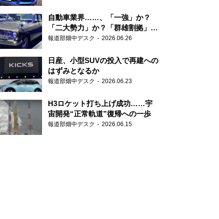
自動車業界……、「一強」か？
「二大勢力」か？「群雄割拠」
か？
報道部畑中デスク
2026.06.26
日産、小型SUVの投入で再建への
はずみとなるか
報道部畑中デスク
2026.06.23
H3ロケット打ち上げ成功……宇
宙開発“正常軌道”復帰への一歩
報道部畑中デスク
2026.06.15