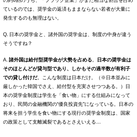
の約6割のうち、「ブラック企業」がまた相当な割合を占め
ているのでは、奨学金の返済もままならない若者が大量に
発生するのも無理はない。
Q. 日本の奨学金と、諸外国の奨学金は、制度の中身が違う
そうですね？
A.
諸外国は給付型奨学金が大勢を占める
。
日本の奨学金は
そのほとんどが貸与型であり、しかもその過半数が有利子
での貸し付けだ
。こんな制度は日本だけ。（※日本並みに
厳しかった韓国でさえ、給付型を充実させつつある。）日
本の奨学金制度は学生を「食い物」にする仕組みになって
おり、民間の金融機関の“優良投資先”になっている。日本の
将来を担う学生を食い物にする現行の奨学金制度は、国家
の政策として支離滅裂であるとさえいえる…