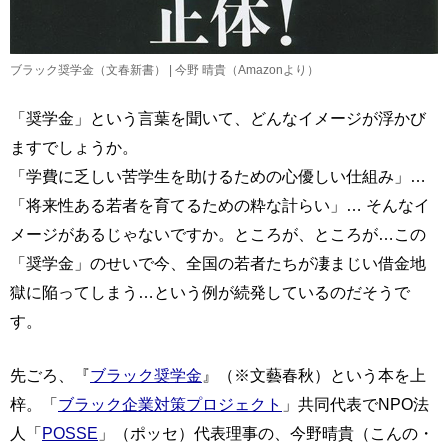
ブラック奨学金（文春新書） | 今野 晴貴（Amazonより）
「奨学金」という言葉を聞いて、どんなイメージが浮かび
ますでしょうか。
「学費に乏しい苦学生を助けるための心優しい仕組み」…
「将来性ある若者を育てるための粋な計らい」… そんなイ
メージがあるじゃないですか。ところが、ところが…この
「奨学金」のせいで今、全国の若者たちが凄まじい借金地
獄に陥ってしまう…という例が続発しているのだそうで
す。
先ごろ、『
ブラック奨学金
』（※文藝春秋）という本を上
梓。「
ブラック企業対策プロジェクト
」共同代表でNPO法
人「
POSSE
」（ポッセ）代表理事の、今野晴貴（こんの・