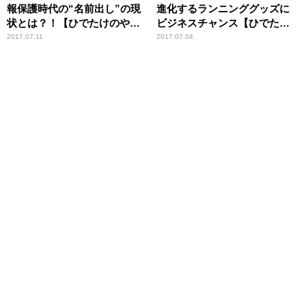
報保護時代の“名前出し”の現
進化するランニンググッズに
状とは？！【ひでたけのやじ
ビジネスチャンス【ひでたけ
うま好奇心】
のやじうま好奇心】
2017.07.11
2017.07.04