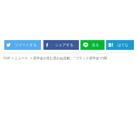
ツイートする
シェアする
送る
はてな
TOP
ニュース
奨学金が生む思わぬ悲劇… “ブラック奨学金”の闇