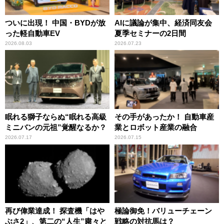
ついに出現！ 中国・BYDが放
AIに議論が集中、経済同友会
った軽自動車EV
夏季セミナーの2日間
2026.08.03
2026.07.23
眠れる獅子ならぬ“眠れる高級
その手があったか！ 自動車産
ミニバンの元祖”覚醒なるか？
業とロボット産業の融合
2026.07.17
2026.07.15
再び偉業達成！ 探査機「はや
極論御免！バリューチェーン
ぶさ2」、第二の“人生”粛々と
戦略の対抗馬は？