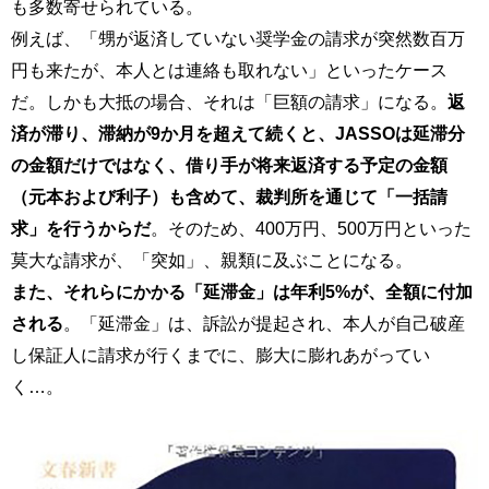
も多数寄せられている。
例えば、「甥が返済していない奨学金の請求が突然数百万
円も来たが、本人とは連絡も取れない」といったケース
だ。しかも大抵の場合、それは「巨額の請求」になる。
返
済が滞り、滞納が9か月を超えて続くと、JASSOは延滞分
の金額だけではなく、借り手が将来返済する予定の金額
（元本および利子）も含めて、裁判所を通じて「一括請
求」を行うからだ
。そのため、400万円、500万円といった
莫大な請求が、「突如」、親類に及ぶことになる。
また、それらにかかる「延滞金」は年利5%が、全額に付加
される
。「延滞金」は、訴訟が提起され、本人が自己破産
し保証人に請求が行くまでに、膨大に膨れあがってい
く…。