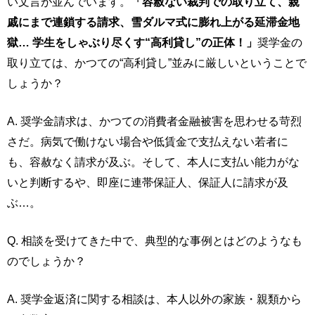
い文言が並んでいます。
「容赦ない裁判での取り立て、親
戚にまで連鎖する請求、雪ダルマ式に膨れ上がる延滞金地
獄… 学生をしゃぶり尽くす“高利貸し”の正体！」
奨学金の
取り立ては、かつての“高利貸し”並みに厳しいということで
しょうか？
A. 奨学金請求は、かつての消費者金融被害を思わせる苛烈
さだ。病気で働けない場合や低賃金で支払えない若者に
も、容赦なく請求が及ぶ。そして、本人に支払い能力がな
いと判断するや、即座に連帯保証人、保証人に請求が及
ぶ…。
Q. 相談を受けてきた中で、典型的な事例とはどのようなも
のでしょうか？
A. 奨学金返済に関する相談は、本人以外の家族・親類から