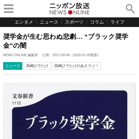
エンタメ
ニュース
スポーツ
コラム
ライフ
奨学金が生む思わぬ悲劇… “ブラック奨学
金”の闇
NEWS ONLINE 編集部
公開：
2017-09-06
（
2020-01-09
更新）
ニュース
高嶋ひでたけ
高嶋ひでたけのあさラジ！