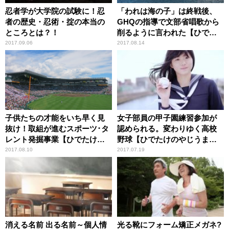
忍者学が大学院の試験に！忍
「われは海の子」は終戦後、
者の歴史・忍術・掟の本当の
GHQの指導で文部省唱歌から
ところとは？！
削るように言われた【ひでた
けのやじうま好奇心】
2017.09.06
2017.08.14
子供たちの才能をいち早く見
女子部員の甲子園練習参加が
抜け！取組が進むスポーツ･タ
認められる。変わりゆく高校
レント発掘事業【ひでたけの
野球【ひでたけのやじうま好
やじうま好奇心】
奇心】
2017.08.10
2017.07.19
消える名前 出る名前～個人情
光る靴にフォーム矯正メガネ?