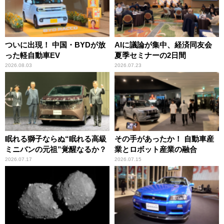
ついに出現！ 中国・BYDが放
AIに議論が集中、経済同友会
った軽自動車EV
夏季セミナーの2日間
2026.08.03
2026.07.23
眠れる獅子ならぬ“眠れる高級
その手があったか！ 自動車産
ミニバンの元祖”覚醒なるか？
業とロボット産業の融合
2026.07.17
2026.07.15