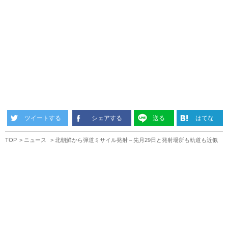
ツイートする
シェアする
送る
はてな
TOP
ニュース
北朝鮮から弾道ミサイル発射～先月29日と発射場所も軌道も近似