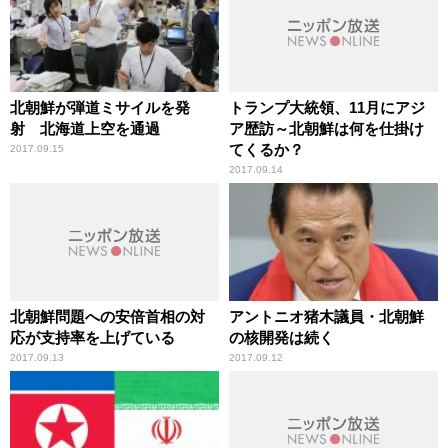
北朝鮮が弾道ミサイルを発
トランプ大統領、11月にアジ
射 北海道上空を通過
ア歴訪～北朝鮮は何を仕掛け
てくるか？
2017.09.15
2017.09.14
北朝鮮問題への安倍首相の対
アントニオ猪木議員・北朝鮮
応が支持率を上げている
の核開発は続く
2017.09.13
2017.09.12