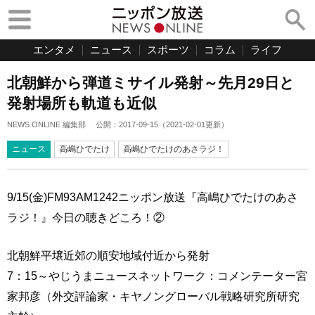
エンタメ
ニュース
スポーツ
コラム
ライフ
北朝鮮から弾道ミサイル発射～先月29日と
発射場所も軌道も近似
NEWS ONLINE 編集部
公開：
2017-09-15
（
2021-02-01
更新）
ニュース
高嶋ひでたけ
高嶋ひでたけのあさラジ！
9/15(金)FM93AM1242ニッポン放送『高嶋ひでたけのあさ
ラジ！』今日の聴きどころ！②
北朝鮮平壌近郊の順安地域付近から発射
7：15～やじうまニュースネットワーク：コメンテーター宮
家邦彦（外交評論家・キヤノングローバル戦略研究所研究