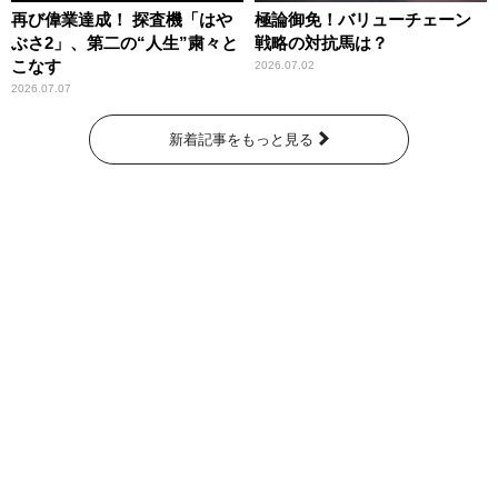
再び偉業達成！ 探査機「はや
極論御免！バリューチェーン
ぶさ2」、第二の“人生”粛々と
戦略の対抗馬は？
こなす
2026.07.02
2026.07.07
新着記事をもっと見る