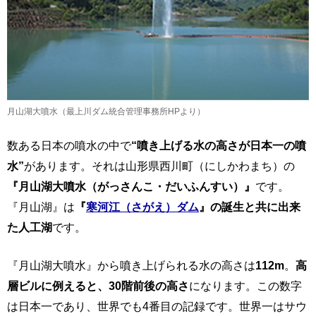
月山湖大噴水（最上川ダム統合管理事務所HPより）
数ある日本の噴水の中で
“噴き上げる水の高さが日本一の噴
水”
があります。それは山形県西川町（にしかわまち）の
『月山湖大噴水（がっさんこ・だいふんすい）』
です。
『月山湖』は
『
寒河江（さがえ）ダム
』の誕生と共に出来
た人工湖
です。
『月山湖大噴水』から噴き上げられる水の高さは
112m
。
高
層ビルに例えると、30階前後の高さ
になります。この数字
は日本一であり、世界でも4番目の記録です。世界一はサウ