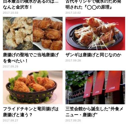
日本最古の噴水があるのは…
古代ギリシャで噴水のため発
なんと金沢市！
明された『◯◯の原理』
2017.10.03
2017.10.02
唐揚げの聖地でご当地唐揚げ
ザンギは唐揚げと同じなのか
を食べたい！
2017.09.28
2017.09.29
フライドチキンと竜田揚げは
三笠会館から誕生した“外食メ
唐揚げと違う？
ニュー・唐揚げ”
2017.09.27
2017.09.26