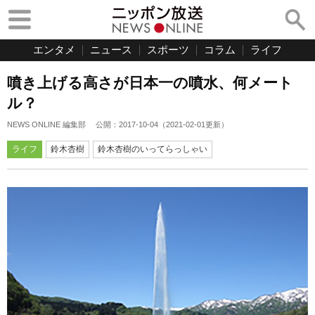
エンタメ
ニュース
スポーツ
コラム
ライフ
噴き上げる高さが日本一の噴水、何メート
ル？
NEWS ONLINE 編集部
公開：
2017-10-04
（
2021-02-01
更新）
ライフ
鈴木杏樹
鈴木杏樹のいってらっしゃい