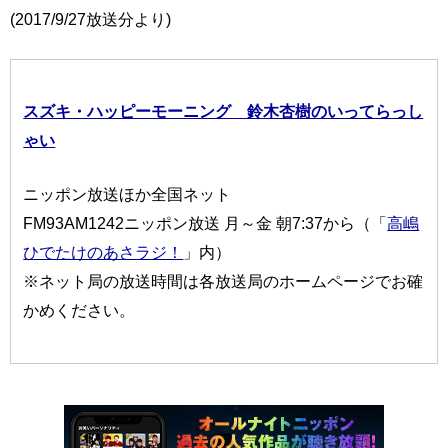
(2017/9/27放送分より)
スズキ・ハッピーモーニング 鈴木杏樹のいってらっし
ゃい
ニッポン放送ほか全国ネット
FM93AM1242ニッポン放送 月～金 朝7:37から（「
高嶋
ひでたけのあさラジ！
」内）
※ネット局の放送時間は各放送局のホームページでお確
かめください。