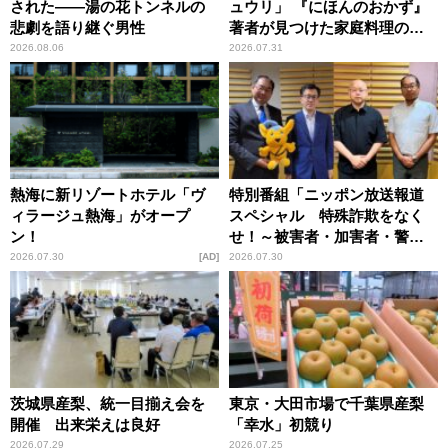
された――湯の花トンネルの
ュウリ」 『にほんのおかず』
悲劇を語り継ぐ男性
著者が見つけた家庭料理の知
恵
2026.08.06
2026.07.31
熱海に新リゾートホテル「ヴ
特別番組「ニッポン放送報道
ィラージュ熱海」がオープ
スペシャル 特殊詐欺をなく
ン！
せ！～被害者・加害者・警視
庁が語るトクリュウの実態
2026.07.30
AD
2026.07.30
～」放送
茨城県産梨、統一目揃え会を
東京・大田市場で千葉県産梨
開催 出来栄えは良好
「幸水」初競り
2026.07.29
2026.07.25