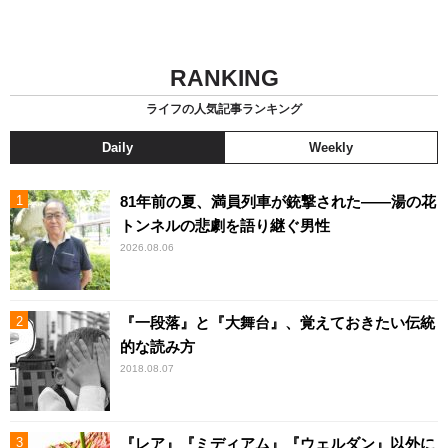
RANKING
ライフの人気記事ランキング
Daily
Weekly
81年前の夏、満員列車が銃撃された――湯の花
トンネルの悲劇を語り継ぐ男性
2026.08.06
『一段落』と『大舞台』、覚えておきたい伝統
的な読み方
2018.08.07
『レア』『ミディアム』『ウェルダン』以外に