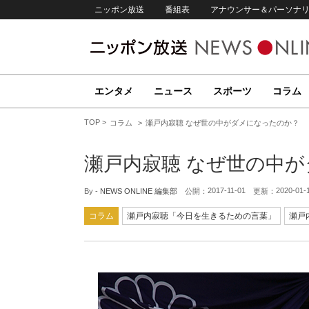
ニッポン放送
番組表
アナウンサー＆パーソナ
エンタメ
ニュース
スポーツ
コラム
TOP
コラム
瀬戸内寂聴 なぜ世の中がダメになったのか？
瀬戸内寂聴 なぜ世の中
2017-11-01
2020-01-
By -
NEWS ONLINE 編集部
公開：
更新：
コラム
瀬戸内寂聴「今日を生きるための言葉」
瀬戸