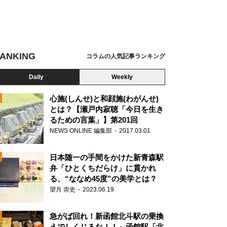
ANKING
コラムの人気記事ランキング
Daily
Weekly
心施(しんせ)と和顔施(わがんせ)
とは？【瀬戸内寂聴「今日を生き
るための言葉」】第201回
NEWS ONLINE 編集部
2017.03.01
日本随一の手間をかけた新青森駅
弁「ひとくちだらけ」に貫かれ
る、“ななめ45度”の美学とは？
望月 崇史
2023.06.19
N
急がば回れ！新函館北斗駅の乗換
えでしくじるな！！～函館駅「北