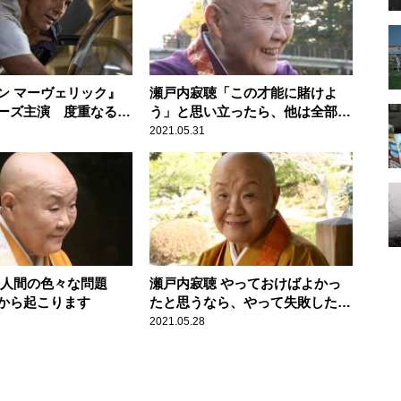
ン マーヴェリック』
瀬戸内寂聴「この才能に賭けよ
ーズ主演 度重なる公
う」と思い立ったら、他は全部捨
て、待望のスクリーン
てましょう
2021.05.31
 人間の色々な問題
瀬戸内寂聴 やっておけばよかっ
から起こります
たと思うなら、やって失敗したほ
うがいいです
2021.05.28