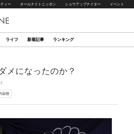
リティー
オールナイトニッポン
ショウアップナイター
イベント
ライフ
新着記事
ランキング
がダメになったのか？
12
内寂聴