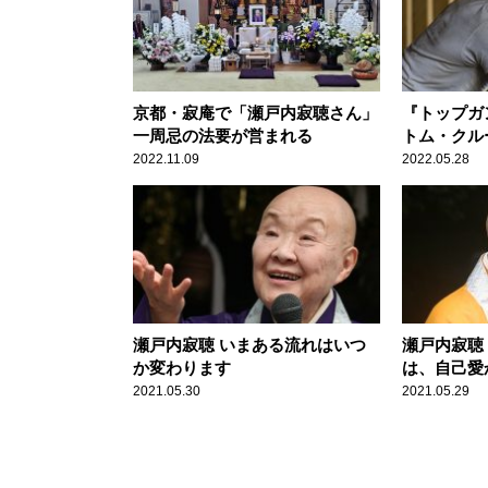
京都・寂庵で「瀬戸内寂聴さん」
『トップガ
一周忌の法要が営まれる
トム・クル
開延期を経
2022.11.09
2022.05.28
へ
瀬戸内寂聴 いまある流れはいつ
瀬戸内寂聴
か変わります
は、自己愛
2021.05.30
2021.05.29