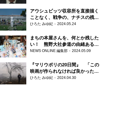
だ6000の命』
アウシュビッツ収容所を直接描く
ことなく、戦争の、ナチスの残虐
さが見える映画 『関心領域』
ひろた みゆ紀
2024.05.24
まちの本屋さんを、何とか残した
い！ 熊野大社参道の由緒ある書
店・三代目の強い思い
NEWS ONLINE 編集部
2024.05.09
『マリウポリの20日間』 「この
映画が作られなければ良かった」
と語る監督
ひろた みゆ紀
2024.04.30