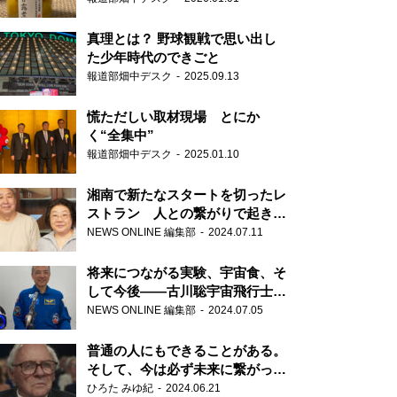
真理とは？ 野球観戦で思い出し
た少年時代のできごと
報道部畑中デスク
2025.09.13
慌ただしい取材現場 とにか
く“全集中”
報道部畑中デスク
2025.01.10
湘南で新たなスタートを切ったレ
ストラン 人との繋がりで起きた
奇跡
NEWS ONLINE 編集部
2024.07.11
将来につながる実験、宇宙食、そ
して今後――古川聡宇宙飛行士単
独インタビュー
NEWS ONLINE 編集部
2024.07.05
普通の人にもできることがある。
そして、今は必ず未来に繋がって
いく……『ONE LIFE 奇跡が繋い
ひろた みゆ紀
2024.06.21