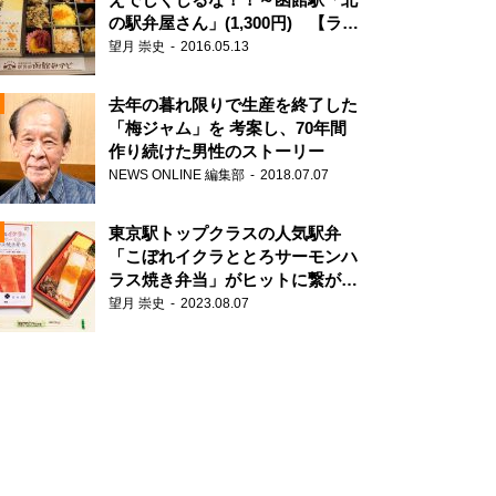
の駅弁屋さん」(1,300円) 【ライ
ター望月の駅弁膝栗毛】
望月 崇史
2016.05.13
N
去年の暮れ限りで生産を終了した
「梅ジャム」を 考案し、70年間
作り続けた男性のストーリー
NEWS ONLINE 編集部
2018.07.07
東京駅トップクラスの人気駅弁
「こぼれイクラととろサーモンハ
ラス焼き弁当」がヒットに繋がっ
た理由
望月 崇史
2023.08.07