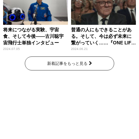
将来につながる実験、宇宙
普通の人にもできることがあ
食、そして今後――古川聡宇
る。そして、今は必ず未来に
宙飛行士単独インタビュー
繋がっていく……『ONE LIFE
奇跡が繋いだ6000の命』
2024.07.05
2024.06.21
新着記事をもっと見る