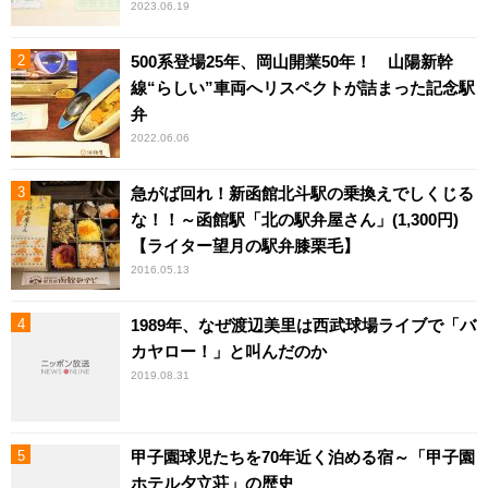
2023.06.19
500系登場25年、岡山開業50年！ 山陽新幹
線“らしい”車両へリスペクトが詰まった記念駅
弁
2022.06.06
急がば回れ！新函館北斗駅の乗換えでしくじる
な！！～函館駅「北の駅弁屋さん」(1,300円)
【ライター望月の駅弁膝栗毛】
2016.05.13
1989年、なぜ渡辺美里は西武球場ライブで「バ
カヤロー！」と叫んだのか
2019.08.31
甲子園球児たちを70年近く泊める宿～「甲子園
ホテル夕立荘」の歴史