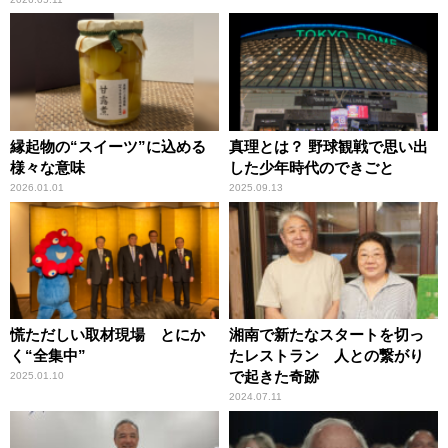
縁起物の“スイーツ”に込める
真理とは？ 野球観戦で思い出
様々な意味
した少年時代のできごと
2026.01.01
2025.09.13
慌ただしい取材現場 とにか
湘南で新たなスタートを切っ
く“全集中”
たレストラン 人との繋がり
で起きた奇跡
2025.01.10
2024.07.11