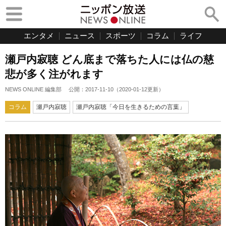
エンタメ
ニュース
スポーツ
コラム
ライフ
瀬戸内寂聴 どん底まで落ちた人には仏の慈
悲が多く注がれます
NEWS ONLINE 編集部
公開：
2017-11-10
（
2020-01-12
更新）
コラム
瀬戸内寂聴
瀬戸内寂聴「今日を生きるための言葉」