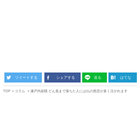
ツイートする
シェアする
送る
はてな
TOP
コラム
瀬戸内寂聴 どん底まで落ちた人には仏の慈悲が多く注がれます