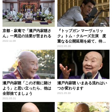
京都・寂庵で「瀬戸内寂聴さ
『トップガン マーヴェリッ
ん」一周忌の法要が営まれる
ク』トム・クルーズ主演 度
重なる公開延期を経て、待望
2022.11.09
のスクリーンへ
2022.05.28
瀬戸内寂聴「この才能に賭け
瀬戸内寂聴 いまある流れはい
よう」と思い立ったら、他は
つか変わります
全部捨てましょう
2021.05.30
2021.05.31