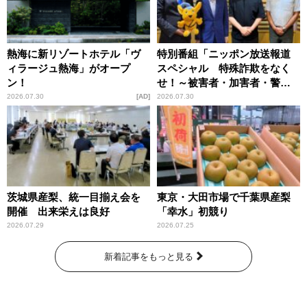
熱海に新リゾートホテル「ヴ
特別番組「ニッポン放送報道
ィラージュ熱海」がオープ
スペシャル 特殊詐欺をなく
ン！
せ！～被害者・加害者・警視
庁が語るトクリュウの実態
2026.07.30
AD
2026.07.30
～」放送
茨城県産梨、統一目揃え会を
東京・大田市場で千葉県産梨
開催 出来栄えは良好
「幸水」初競り
2026.07.29
2026.07.25
新着記事をもっと見る