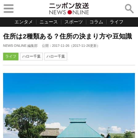
エンタメ
ニュース
スポーツ
コラム
ライフ
住所は2種類ある？住所の決まり方や豆知識
NEWS ONLINE 編集部
公開：
2017-11-26
（
2017-11-26
更新）
ライフ
ハロー千葉
ハロー千葉