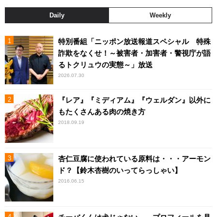
Daily
Weekly
特別番組「ニッポン放送報道スペシャル 特殊
詐欺をなくせ！～被害者・加害者・警視庁が語
るトクリュウの実態～」放送
2026.07.30
『レア』『ミディアム』『ウェルダン』以外に
もたくさんある肉の焼き方
2018.09.19
杏仁豆腐に使われている原料は・・・アーモン
ド？【鈴木杏樹のいってらっしゃい】
2016.06.15