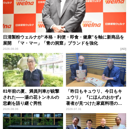
日清製粉ウェルナが“本格・利便・即食・健康”を軸に新商品を
展開 「マ・マー」「青の洞窟」ブランドを強化
2026.08.06
AD
81年前の夏、満員列車が銃撃
「昨日もキュウリ、今日もキ
された――湯の花トンネルの
ュウリ」 『にほんのおかず』
悲劇を語り継ぐ男性
著者が見つけた家庭料理の知
恵
2026.08.06
2026.07.31