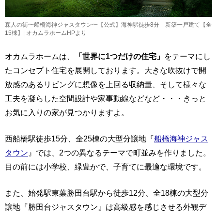
森人の街〜船橋海神ジャスタウン〜【公式】海神駅徒歩8分 新築一戸建て【全
15棟】| オカムラホームHPより
オカムラホームは、
「世界に1つだけの住宅」
をテーマにし
たコンセプト住宅を展開しております。大きな吹抜けで開
放感のあるリビングに想像を上回る収納量、そして様々な
工夫を凝らした空間設計や家事動線などなど・・・きっと
お気に入りの家が見つかりますよ。
西船橋駅徒歩15分、全25棟の大型分譲地『
船橋海神ジャス
タウン
』では、2つの異なるテーマで町並みを作りました。
目の前には小学校、緑豊かで、子育てに最適な環境です。
また、始発駅東葉勝田台駅から徒歩12分、全18棟の大型分
譲地『勝田台ジャスタウン』は高級感を感じさせる外観デ