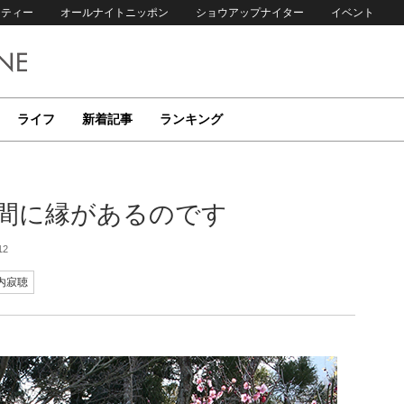
リティー
オールナイトニッポン
ショウアップナイター
イベント
ライフ
新着記事
ランキング
ぶ間に縁があるのです
12
内寂聴