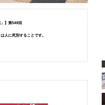
」】第549回
とは人に死別することです。