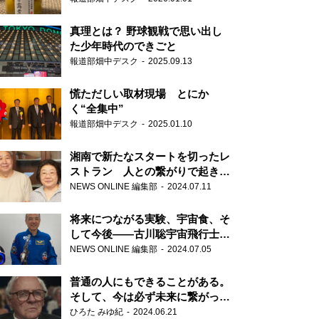
真理とは？ 野球観戦で思い出し
た少年時代のできごと
報道部畑中デスク
2025.09.13
慌ただしい取材現場 とにか
く“全集中”
報道部畑中デスク
2025.01.10
湘南で新たなスタートを切ったレ
ストラン 人との繋がりで起きた
奇跡
NEWS ONLINE 編集部
2024.07.11
将来につながる実験、宇宙食、そ
して今後――古川聡宇宙飛行士単
独インタビュー
NEWS ONLINE 編集部
2024.07.05
普通の人にもできることがある。
そして、今は必ず未来に繋がって
いく……『ONE LIFE 奇跡が繋い
ひろた みゆ紀
2024.06.21