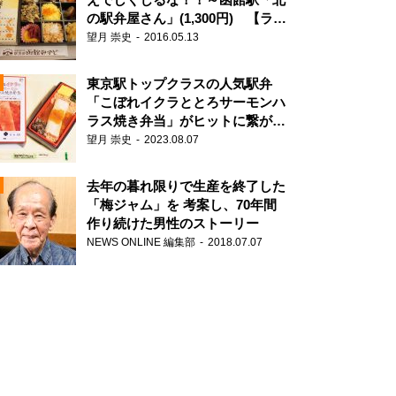
の駅弁屋さん」(1,300円) 【ライ
ター望月の駅弁膝栗毛】
望月 崇史
2016.05.13
N
東京駅トップクラスの人気駅弁
「こぼれイクラととろサーモンハ
ラス焼き弁当」がヒットに繋がっ
た理由
望月 崇史
2023.08.07
去年の暮れ限りで生産を終了した
「梅ジャム」を 考案し、70年間
作り続けた男性のストーリー
NEWS ONLINE 編集部
2018.07.07