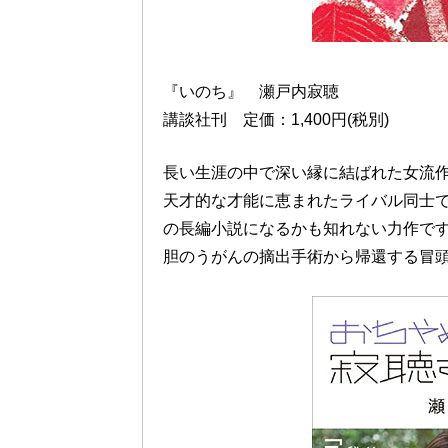
『いのち』 瀬戸内寂聴
講談社刊 定価：1,400円(税別)
長い生涯の中で深い縁に結ばれた女流
天才的な才能に恵まれたライバル同士
の長編小説になるかも知れない力作で
胆のうがんの摘出手術から帰還する冒