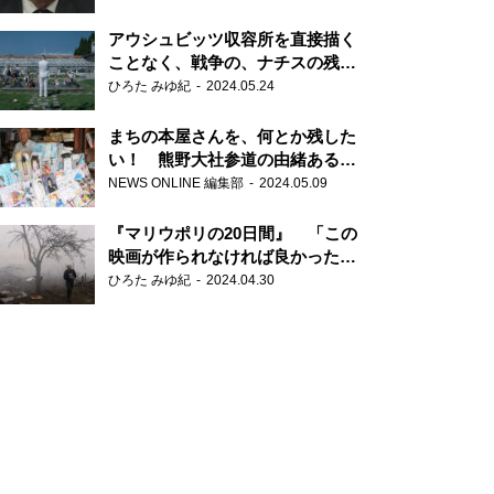
だ6000の命』
アウシュビッツ収容所を直接描く
ことなく、戦争の、ナチスの残虐
さが見える映画 『関心領域』
ひろた みゆ紀
2024.05.24
まちの本屋さんを、何とか残した
い！ 熊野大社参道の由緒ある書
店・三代目の強い思い
NEWS ONLINE 編集部
2024.05.09
『マリウポリの20日間』 「この
映画が作られなければ良かった」
と語る監督
ひろた みゆ紀
2024.04.30