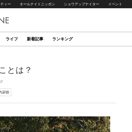
リティー
オールナイトニッポン
ショウアップナイター
イベント
ライフ
新着記事
ランキング
うことは？
12
内寂聴