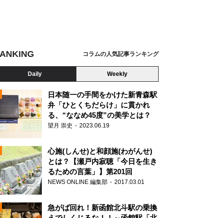
ANKING
コラムの人気記事ランキング
Daily
Weekly
日本随一の手間をかけた新青森駅
弁「ひとくちだらけ」に貫かれ
る、“ななめ45度”の美学とは？
望月 崇史
2023.06.19
心施(しんせ)と和顔施(わがんせ)
とは？【瀬戸内寂聴「今日を生き
るための言葉」】第201回
NEWS ONLINE 編集部
2017.03.01
N
急がば回れ！新函館北斗駅の乗換
えでしくじるな！！～函館駅「北