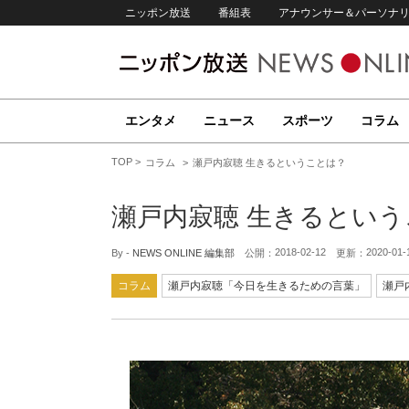
ニッポン放送
番組表
アナウンサー＆パーソナ
エンタメ
ニュース
スポーツ
コラム
TOP
コラム
瀬戸内寂聴 生きるということは？
瀬戸内寂聴 生きるとい
2018-02-12
2020-01-
By -
NEWS ONLINE 編集部
公開：
更新：
コラム
瀬戸内寂聴「今日を生きるための言葉」
瀬戸