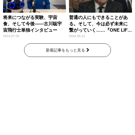
将来につながる実験、宇宙
普通の人にもできることがあ
食、そして今後――古川聡宇
る。そして、今は必ず未来に
宙飛行士単独インタビュー
繋がっていく……『ONE LIFE
奇跡が繋いだ6000の命』
2024.07.05
2024.06.21
新着記事をもっと見る