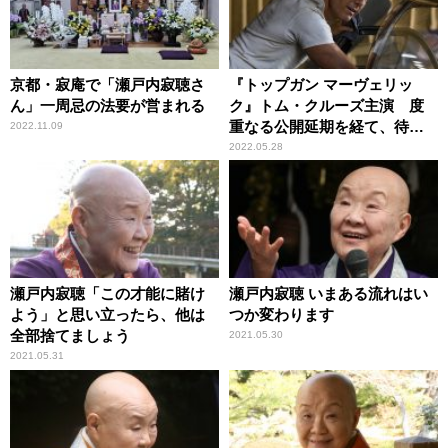
京都・寂庵で「瀬戸内寂聴さ
『トップガン マーヴェリッ
ん」一周忌の法要が営まれる
ク』トム・クルーズ主演 度
重なる公開延期を経て、待望
2022.11.09
のスクリーンへ
2022.05.28
瀬戸内寂聴「この才能に賭け
瀬戸内寂聴 いまある流れはい
よう」と思い立ったら、他は
つか変わります
全部捨てましょう
2021.05.30
2021.05.31