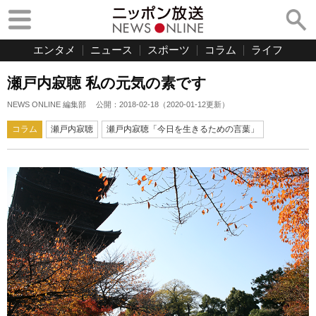
エンタメ
ニュース
スポーツ
コラム
ライフ
瀬戸内寂聴 私の元気の素です
NEWS ONLINE 編集部
公開：
2018-02-18
（
2020-01-12
更新）
コラム
瀬戸内寂聴
瀬戸内寂聴「今日を生きるための言葉」