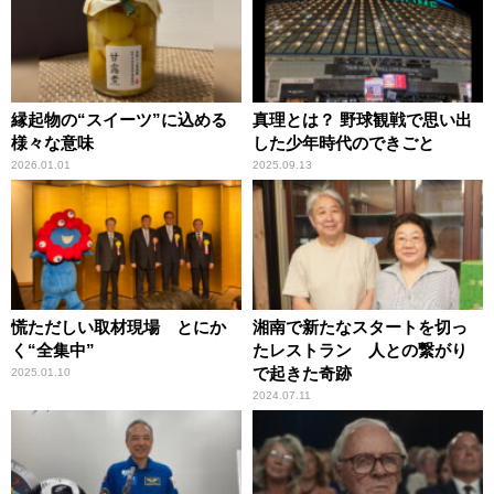
縁起物の“スイーツ”に込める
真理とは？ 野球観戦で思い出
様々な意味
した少年時代のできごと
2026.01.01
2025.09.13
慌ただしい取材現場 とにか
湘南で新たなスタートを切っ
く“全集中”
たレストラン 人との繋がり
で起きた奇跡
2025.01.10
2024.07.11