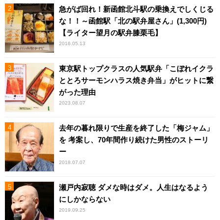
急がば回れ！新函館北斗駅の乗換えでしくじる
な！！～函館駅「北の駅弁屋さん」(1,300円)
【ライター望月の駅弁膝栗毛】
2016.05.13
東京駅トップクラスの人気駅弁「こぼれイクラ
ととろサーモンハラス焼き弁当」がヒットに繋
がった理由
2023.08.07
去年の暮れ限りで生産を終了した「梅ジャム」
を 考案し、70年間作り続けた男性のストーリ
ー
2018.07.07
瀬戸内寂聴 ダメな時はダメ。人生はなるよう
にしかならない
2019.09.25