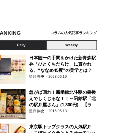
ANKING
コラムの人気記事ランキング
Daily
Weekly
日本随一の手間をかけた新青森駅
弁「ひとくちだらけ」に貫かれ
る、“ななめ45度”の美学とは？
望月 崇史
2023.06.19
急がば回れ！新函館北斗駅の乗換
えでしくじるな！！～函館駅「北
の駅弁屋さん」(1,300円) 【ライ
ター望月の駅弁膝栗毛】
望月 崇史
2016.05.13
N
東京駅トップクラスの人気駅弁
「こぼれイクラととろサーモンハ