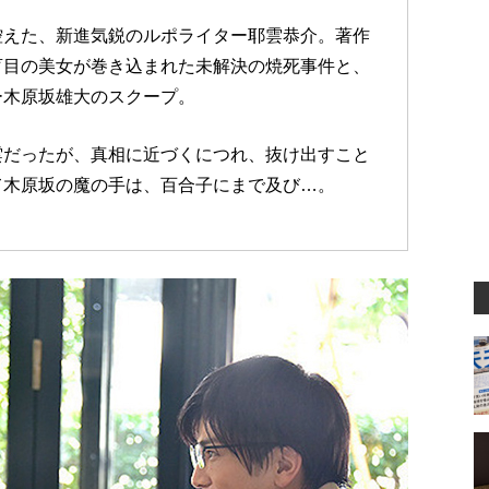
控えた、新進気鋭のルポライター耶雲恭介。著作
盲目の美女が巻き込まれた未解決の焼死事件と、
ー木原坂雄大のスクープ。
雲だったが、真相に近づくにつれ、抜け出すこと
て木原坂の魔の手は、百合子にまで及び…。