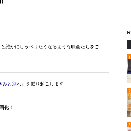
回】
R
ると誰かにしゃベリたくなるような映画たちをご
きみと別れ
』を掘り起こします。
画化！