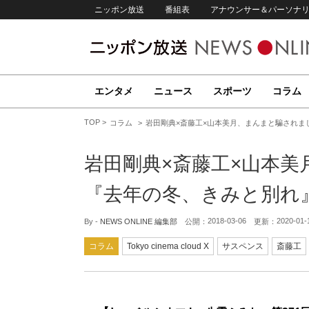
ニッポン放送
番組表
アナウンサー＆パーソナ
エンタメ
ニュース
スポーツ
コラム
TOP
コラム
岩田剛典×斎藤工×山本美月、まんまと騙されま
岩田剛典×斎藤工×山本
『去年の冬、きみと別れ
2018-03-06
2020-01-
By -
NEWS ONLINE 編集部
公開：
更新：
コラム
Tokyo cinema cloud X
サスペンス
斎藤工