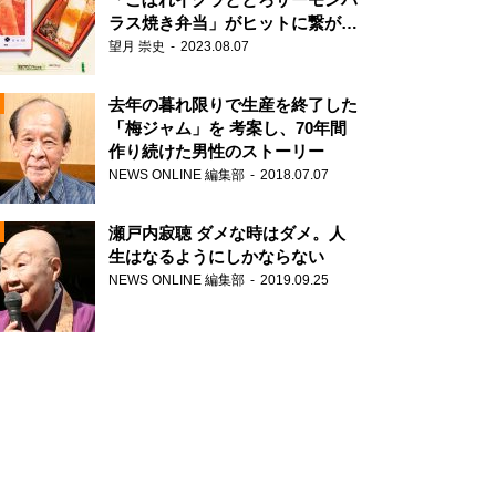
ラス焼き弁当」がヒットに繋がっ
た理由
望月 崇史
2023.08.07
N
去年の暮れ限りで生産を終了した
「梅ジャム」を 考案し、70年間
作り続けた男性のストーリー
NEWS ONLINE 編集部
2018.07.07
瀬戸内寂聴 ダメな時はダメ。人
生はなるようにしかならない
NEWS ONLINE 編集部
2019.09.25