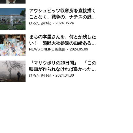
だ6000の命』
アウシュビッツ収容所を直接描く
ことなく、戦争の、ナチスの残虐
さが見える映画 『関心領域』
ひろた みゆ紀
2024.05.24
まちの本屋さんを、何とか残した
い！ 熊野大社参道の由緒ある書
店・三代目の強い思い
NEWS ONLINE 編集部
2024.05.09
『マリウポリの20日間』 「この
映画が作られなければ良かった」
と語る監督
ひろた みゆ紀
2024.04.30