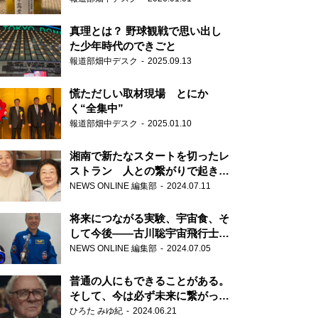
真理とは？ 野球観戦で思い出し
た少年時代のできごと
報道部畑中デスク
2025.09.13
慌ただしい取材現場 とにか
く“全集中”
報道部畑中デスク
2025.01.10
湘南で新たなスタートを切ったレ
ストラン 人との繋がりで起きた
奇跡
NEWS ONLINE 編集部
2024.07.11
将来につながる実験、宇宙食、そ
して今後――古川聡宇宙飛行士単
独インタビュー
NEWS ONLINE 編集部
2024.07.05
普通の人にもできることがある。
そして、今は必ず未来に繋がって
いく……『ONE LIFE 奇跡が繋い
ひろた みゆ紀
2024.06.21