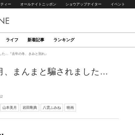
リティー
オールナイトニッポン
ショウアップナイター
イベント
ライフ
新着記事
ランキング
した…『去年の冬、きみと別れ』
美月、まんまと騙されました…
』
12
山本美月
岩田剛典
八雲ふみね
映画