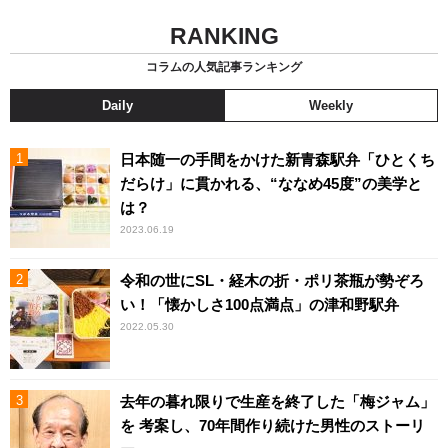
RANKING
コラムの人気記事ランキング
Daily
Weekly
日本随一の手間をかけた新青森駅弁「ひとくち
だらけ」に貫かれる、“ななめ45度”の美学と
は？
2023.06.19
令和の世にSL・経木の折・ポリ茶瓶が勢ぞろ
い！「懐かしさ100点満点」の津和野駅弁
2022.05.30
去年の暮れ限りで生産を終了した「梅ジャム」
を 考案し、70年間作り続けた男性のストーリ