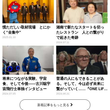
慌ただしい取材現場 とにか
湘南で新たなスタートを切っ
く“全集中”
たレストラン 人との繋がり
で起きた奇跡
2025.01.10
2024.07.11
将来につながる実験、宇宙
普通の人にもできることがあ
食、そして今後――古川聡宇
る。そして、今は必ず未来に
宙飛行士単独インタビュー
繋がっていく……『ONE LIFE
奇跡が繋いだ6000の命』
2024.07.05
2024.06.21
新着記事をもっと見る