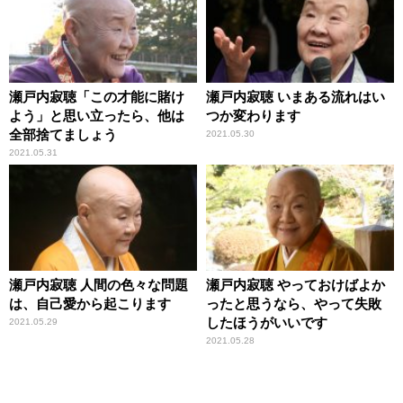
瀬戸内寂聴「この才能に賭け
瀬戸内寂聴 いまある流れはい
よう」と思い立ったら、他は
つか変わります
全部捨てましょう
2021.05.30
2021.05.31
瀬戸内寂聴 人間の色々な問題
瀬戸内寂聴 やっておけばよか
は、自己愛から起こります
ったと思うなら、やって失敗
したほうがいいです
2021.05.29
2021.05.28