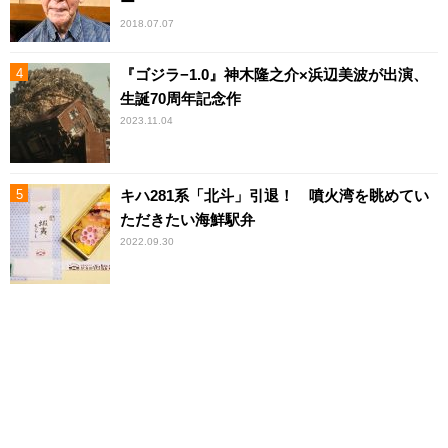
ー
2018.07.07
『ゴジラ−1.0』神木隆之介×浜辺美波が出演、
生誕70周年記念作
2023.11.04
キハ281系「北斗」引退！ 噴火湾を眺めてい
ただきたい海鮮駅弁
2022.09.30