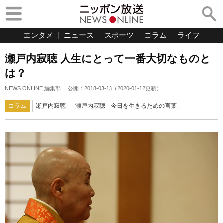
エンタメ
ニュース
スポーツ
コラム
ライフ
瀬戸内寂聴 人生にとって一番大切なものと
は？
NEWS ONLINE 編集部
公開：
2018-03-13
（
2020-01-12
更新）
コラム
瀬戸内寂聴
瀬戸内寂聴「今日を生きるための言葉」