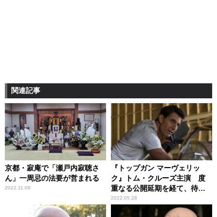
関連記事
京都・寂庵で「瀬戸内寂聴さ
『トップガン マーヴェリッ
ん」一周忌の法要が営まれる
ク』トム・クルーズ主演 度
重なる公開延期を経て、待望
2022.11.09
のスクリーンへ
2022.05.28