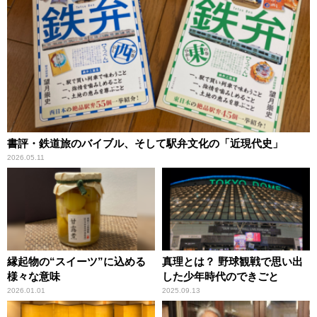
書評・鉄道旅のバイブル、そして駅弁文化の「近現代史」
2026.05.11
縁起物の“スイーツ”に込める
真理とは？ 野球観戦で思い出
様々な意味
した少年時代のできごと
2026.01.01
2025.09.13