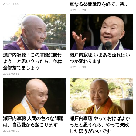
重なる公開延期を経て、待望
2022.11.09
のスクリーンへ
2022.05.28
瀬戸内寂聴「この才能に賭け
瀬戸内寂聴 いまある流れはい
よう」と思い立ったら、他は
つか変わります
全部捨てましょう
2021.05.30
2021.05.31
瀬戸内寂聴 人間の色々な問題
瀬戸内寂聴 やっておけばよか
は、自己愛から起こります
ったと思うなら、やって失敗
したほうがいいです
2021.05.29