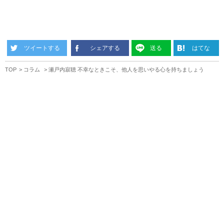
ツイートする
シェアする
送る
はてな
TOP
コラム
瀬戸内寂聴 不幸なときこそ、他人を思いやる心を持ちましょう