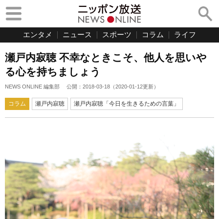
エンタメ
ニュース
スポーツ
コラム
ライフ
瀬戸内寂聴 不幸なときこそ、他人を思いや
る心を持ちましょう
NEWS ONLINE 編集部
公開：
2018-03-18
（
2020-01-12
更新）
コラム
瀬戸内寂聴
瀬戸内寂聴「今日を生きるための言葉」