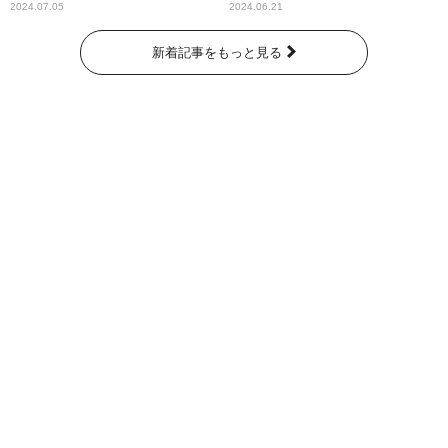
奇跡が繋いだ6000の命』
2024.07.05
2024.06.21
新着記事をもっと見る