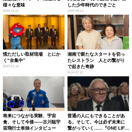
様々な意味
した少年時代のできごと
2026.01.01
2025.09.13
慌ただしい取材現場 とにか
湘南で新たなスタートを切っ
く“全集中”
たレストラン 人との繋がり
で起きた奇跡
2025.01.10
2024.07.11
将来につながる実験、宇宙
普通の人にもできることがあ
食、そして今後――古川聡宇
る。そして、今は必ず未来に
宙飛行士単独インタビュー
繋がっていく……『ONE LIFE