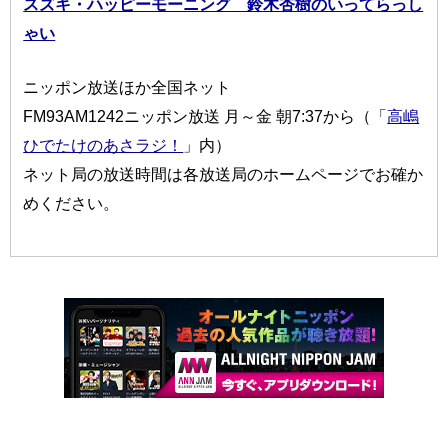
スズキ・ハッピーモーニング 鈴木杏樹のいってらっし
ゃい
ニッポン放送ほか全国ネット
FM93AM1242ニッポン放送 月～金 朝7:37から（「
高嶋
ひでたけのあさラジ！
」内）
ネット局の放送時間は各放送局のホームページでお確か
めください。