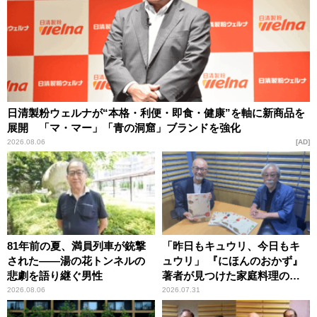
日清製粉ウェルナが“本格・利便・即食・健康”を軸に新商品を
展開 「マ・マー」「青の洞窟」ブランドを強化
2026.08.06
AD
81年前の夏、満員列車が銃撃
「昨日もキュウリ、今日もキ
された――湯の花トンネルの
ュウリ」 『にほんのおかず』
悲劇を語り継ぐ男性
著者が見つけた家庭料理の知
恵
2026.08.06
2026.07.31