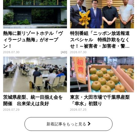
熱海に新リゾートホテル「ヴ
特別番組「ニッポン放送報道
ィラージュ熱海」がオープ
スペシャル 特殊詐欺をなく
ン！
せ！～被害者・加害者・警視
庁が語るトクリュウの実態
2026.07.30
AD
2026.07.30
～」放送
茨城県産梨、統一目揃え会を
東京・大田市場で千葉県産梨
開催 出来栄えは良好
「幸水」初競り
2026.07.29
2026.07.25
新着記事をもっと見る