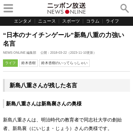
エンタメ
ニュース
スポーツ
コラム
ライフ
“日本のナイチンゲール”新島八重の力強い
名言
NEWS ONLINE 編集部
公開：
2018-03-22
（
2023-11-10
更新）
ライフ
鈴木杏樹
鈴木杏樹のいってらっしゃい
新島八重さんが残した名言
新島八重さんは新島襄さんの奥様
新島八重さんは、明治時代の教育者で同志社大学の創始
者、新島襄（にいじま・じょう）さんの奥様です。