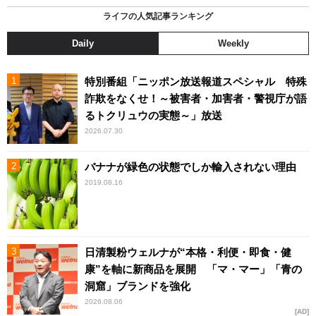
ライフの人気記事ランキング
Daily
Weekly
特別番組「ニッポン放送報道スペシャル 特殊
詐欺をなくせ！～被害者・加害者・警視庁が語
るトクリュウの実態～」放送
2026.07.30
バナナが緑色の状態でしか輸入されない理由
2019.08.16
日清製粉ウェルナが“本格・利便・即食・健
康”を軸に新商品を展開 「マ・マー」「青の
洞窟」ブランドを強化
2026.08.06
AD