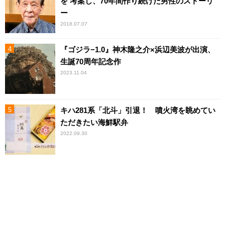
を 考案し、70年間作り続けた男性のストーリ
ー
2018.07.07
『ゴジラ−1.0』神木隆之介×浜辺美波が出演、
生誕70周年記念作
2023.11.04
キハ281系「北斗」引退！ 噴火湾を眺めてい
ただきたい海鮮駅弁
2022.09.30