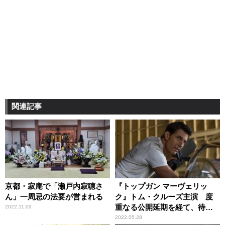
関連記事
京都・寂庵で「瀬戸内寂聴さ
『トップガン マーヴェリッ
ん」一周忌の法要が営まれる
ク』トム・クルーズ主演 度
重なる公開延期を経て、待望
2022.11.09
のスクリーンへ
2022.05.28