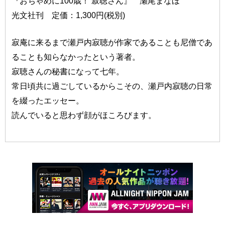
『おちゃめに100歳！ 寂聴さん』 瀬尾まなほ
光文社刊 定価：1,300円(税別)
寂庵に来るまで瀬戸内寂聴が作家であることも尼僧であ
ることも知らなかったという著者。
寂聴さんの秘書になって七年。
常日頃共に過ごしているからこその、瀬戸内寂聴の日常
を綴ったエッセー。
読んでいると思わず顔がほころびます。