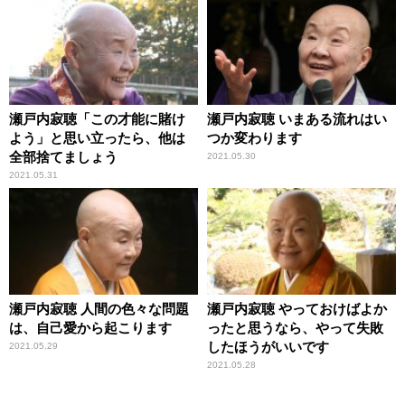
瀬戸内寂聴「この才能に賭け
瀬戸内寂聴 いまある流れはい
よう」と思い立ったら、他は
つか変わります
全部捨てましょう
2021.05.30
2021.05.31
瀬戸内寂聴 人間の色々な問題
瀬戸内寂聴 やっておけばよか
は、自己愛から起こります
ったと思うなら、やって失敗
したほうがいいです
2021.05.29
2021.05.28