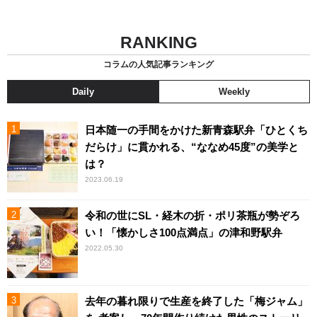
RANKING
コラムの人気記事ランキング
Daily
Weekly
日本随一の手間をかけた新青森駅弁「ひとくち
だらけ」に貫かれる、“ななめ45度”の美学と
は？
2023.06.19
令和の世にSL・経木の折・ポリ茶瓶が勢ぞろ
い！「懐かしさ100点満点」の津和野駅弁
2022.05.30
去年の暮れ限りで生産を終了した「梅ジャム」