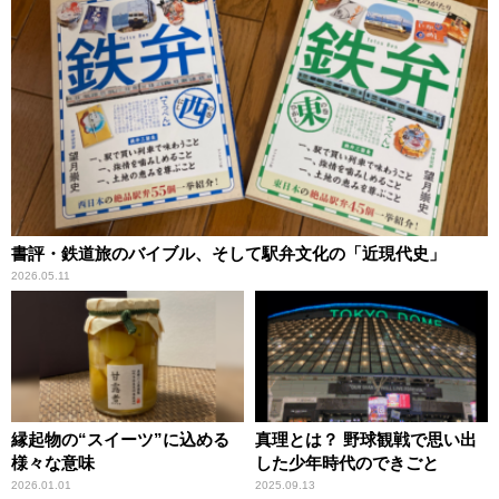
書評・鉄道旅のバイブル、そして駅弁文化の「近現代史」
2026.05.11
縁起物の“スイーツ”に込める
真理とは？ 野球観戦で思い出
様々な意味
した少年時代のできごと
2026.01.01
2025.09.13