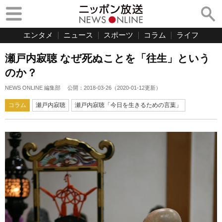
エンタメ
ニュース
スポーツ
コラム
ライフ
瀬戸内寂聴 なぜ死ぬことを「往生」という
のか？
NEWS ONLINE 編集部
公開：
2018-03-26
（
2020-01-12
更新）
コラム
瀬戸内寂聴
瀬戸内寂聴「今日を生きるための言葉」