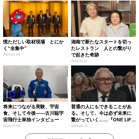
慌ただしい取材現場 とにか
湘南で新たなスタートを切っ
く“全集中”
たレストラン 人との繋がり
で起きた奇跡
2025.01.10
2024.07.11
将来につながる実験、宇宙
普通の人にもできることがあ
食、そして今後――古川聡宇
る。そして、今は必ず未来に
宙飛行士単独インタビュー
繋がっていく……『ONE LIFE
奇跡が繋いだ6000の命』
2024.07.05
2024.06.21