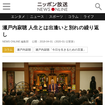
エンタメ
ニュース
スポーツ
コラム
ライフ
瀬戸内寂聴 人生とは出逢いと別れの繰り返
し
NEWS ONLINE 編集部
公開：
2018-04-01
（
2020-01-12
更新）
コラム
瀬戸内寂聴
瀬戸内寂聴「今日を生きるための言葉」