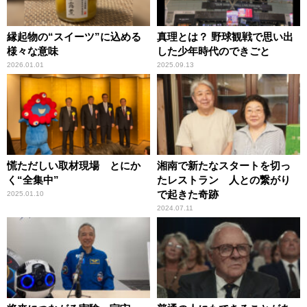
縁起物の“スイーツ”に込める
真理とは？ 野球観戦で思い出
様々な意味
した少年時代のできごと
2026.01.01
2025.09.13
慌ただしい取材現場 とにか
湘南で新たなスタートを切っ
く“全集中”
たレストラン 人との繋がり
で起きた奇跡
2025.01.10
2024.07.11