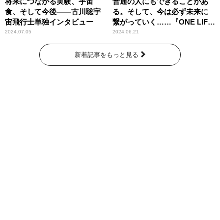
将来につながる実験、宇宙
普通の人にもできることがあ
食、そして今後――古川聡宇
る。そして、今は必ず未来に
宙飛行士単独インタビュー
繋がっていく……『ONE LIFE
奇跡が繋いだ6000の命』
2024.07.05
2024.06.21
新着記事をもっと見る