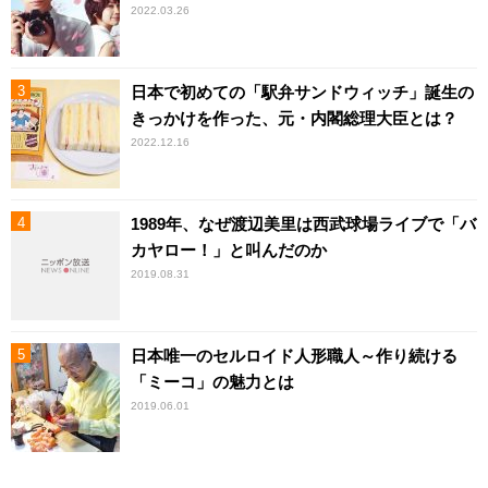
2022.03.26
日本で初めての「駅弁サンドウィッチ」誕生の
きっかけを作った、元・内閣総理大臣とは？
2022.12.16
1989年、なぜ渡辺美里は西武球場ライブで「バ
カヤロー！」と叫んだのか
2019.08.31
日本唯一のセルロイド人形職人～作り続ける
「ミーコ」の魅力とは
2019.06.01