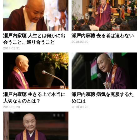
瀬戸内寂聴 人生とは何かに出
瀬戸内寂聴 去る者は追わない
会うこと、巡り合うこと
2018.03.30
2018.03.31
瀬戸内寂聴 生きる上で本当に
瀬戸内寂聴 病気を克服するた
大切なものとは？
めには
2018.03.29
2018.03.28