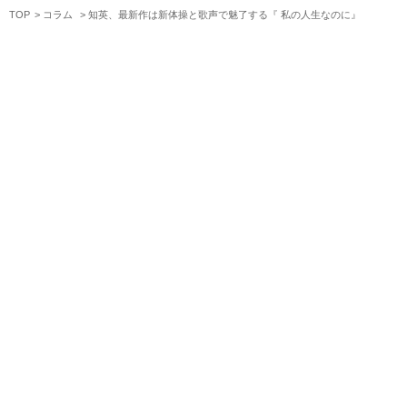
TOP
コラム
知英、最新作は新体操と歌声で魅了する『 私の人生なのに』