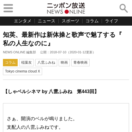
エンタメ
ニュース
スポーツ
コラム
ライフ
知英、最新作は新体操と歌声で魅了する『
私の人生なのに』
NEWS ONLINE 編集部
公開：
2018-07-10
（
2020-01-12
更新）
コラム
稲葉友
八雲ふみね
映画
青春映画
Tokyo cinema cloud X
【しゃベルシネマ by 八雲ふみね 第443回】
さぁ、開演のベルが鳴りました。
支配人の八雲ふみねです。