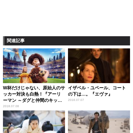
関連記事
W杯だけじゃない、原始人のサ
イザベル・ユペール、コート
ッカー対決も白熱！『アーリ
の下は…。『エヴァ』
ーマン ～ダグと仲間のキック
2018.07.07
オフ！～』
2018.07.08