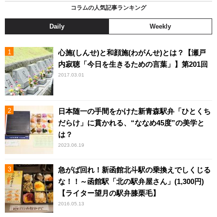
コラムの人気記事ランキング
Daily
Weekly
心施(しんせ)と和顔施(わがんせ)とは？【瀬戸
内寂聴「今日を生きるための言葉」】第201回
2017.03.01
日本随一の手間をかけた新青森駅弁「ひとくち
だらけ」に貫かれる、“ななめ45度”の美学と
は？
2023.06.19
急がば回れ！新函館北斗駅の乗換えでしくじる
な！！～函館駅「北の駅弁屋さん」(1,300円)
【ライター望月の駅弁膝栗毛】
2016.05.13