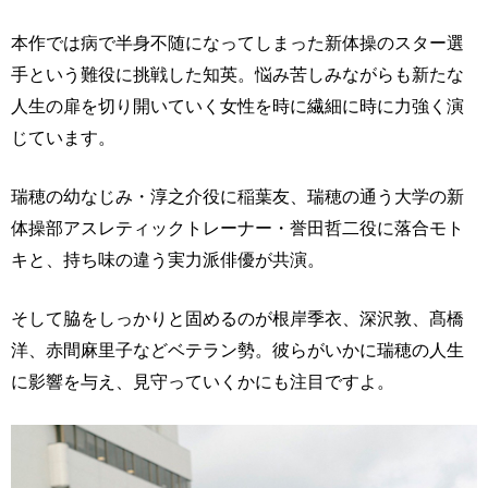
本作では病で半身不随になってしまった新体操のスター選
手という難役に挑戦した知英。悩み苦しみながらも新たな
人生の扉を切り開いていく女性を時に繊細に時に力強く演
じています。
瑞穂の幼なじみ・淳之介役に稲葉友、瑞穂の通う大学の新
体操部アスレティックトレーナー・誉田哲二役に落合モト
キと、持ち味の違う実力派俳優が共演。
そして脇をしっかりと固めるのが根岸季衣、深沢敦、髙橋
洋、赤間麻里子などベテラン勢。彼らがいかに瑞穂の人生
に影響を与え、見守っていくかにも注目ですよ。