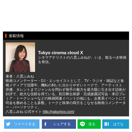
連載情報
Tokyo cinema cloud X
シネマアナリストの八雲ふみねが、いま、観るべき映画
を発信。
著者：八雲ふみね
映画コメンテーター・DJ・エッセイストとして、TV・ラジオ・雑誌など各
種メディアで活躍中。機転の利いた分かりやすいトークで、アーティスト、
俳優、タレントまでジャンルを問わず相手の魅力を最大限に引き出す話術が
好評で、絶大な信頼を得ている。初日舞台挨拶・完成披露試写会・来日プレ
ミア・トークショーなどの映画関連イベントの他にも、企業系イベントにて
司会を務めることも多数。トークと執筆の両方をこなせる映画コメンテータ
ー・パーソナリティ。
八雲ふみね 公式サイト
http://yakumox.com/
ツイートする
シェアする
送る
はてな