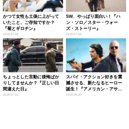
かつて女性も土俵に上がって
SW、やっぱり面白い！『ハ
いたこと、ご存知ですか？
ン・ソロ／スター・ウォー
『菊とギロチン』
ズ・ストーリー』
2018.07.06
2018.07.03
ちょっとした言動に後悔ばか
スパイ・アクション好きを震
りしてませんか？『正しい日
撼させる、新たなるヒーロー
間違えた日』
誕生！『アメリカン・アサシ
ン』
2018.07.01
2018.06.30