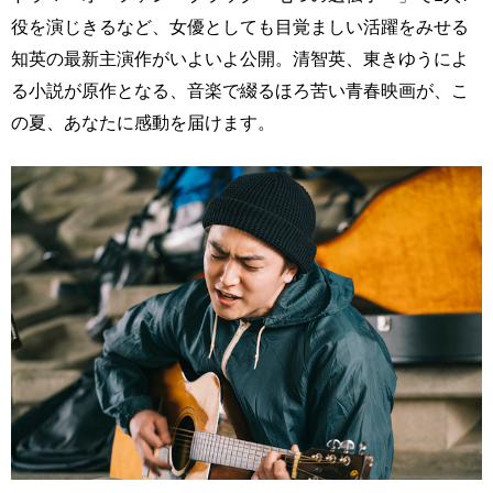
役を演じきるなど、女優としても目覚ましい活躍をみせる
知英の最新主演作がいよいよ公開。清智英、東きゆうによ
る小説が原作となる、音楽で綴るほろ苦い青春映画が、こ
の夏、あなたに感動を届けます。