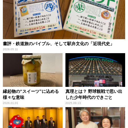
書評・鉄道旅のバイブル、そして駅弁文化の「近現代史」
2026.05.11
縁起物の“スイーツ”に込める
真理とは？ 野球観戦で思い出
様々な意味
した少年時代のできごと
2026.01.01
2025.09.13