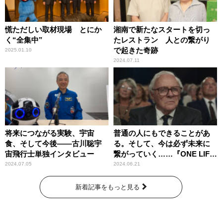
慌ただしい取材現場 とにか
湘南で新たなスタートを切っ
く“全集中”
たレストラン 人との繋がり
で起きた奇跡
2025.01.10
2024.07.11
将来につながる実験、宇宙
普通の人にもできることがあ
食、そして今後――古川聡宇
る。そして、今は必ず未来に
宙飛行士単独インタビュー
繋がっていく……『ONE LIFE
奇跡が繋いだ6000の命』
2024.07.05
2024.06.21
新着記事をもっと見る