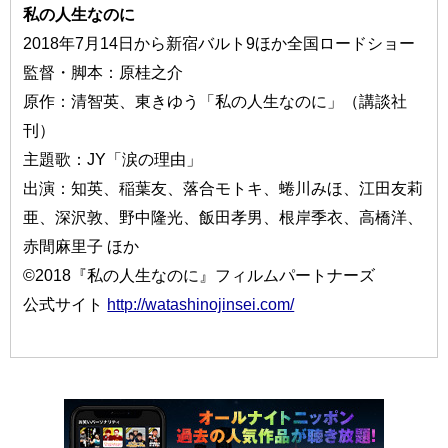
私の人生なのに
2018年7月14日から新宿バルト9ほか全国ロードショー
監督・脚本：原桂之介
原作：清智英、東きゆう「私の人生なのに」（講談社
刊）
主題歌：JY「涙の理由」
出演：知英、稲葉友、落合モトキ、蜷川みほ、江田友莉
亜、深沢敦、野中隆光、飯田孝男、根岸季衣、高橋洋、
赤間麻里子 ほか
©2018『私の人生なのに』フィルムパートナーズ
公式サイト
http://watashinojinsei.com/