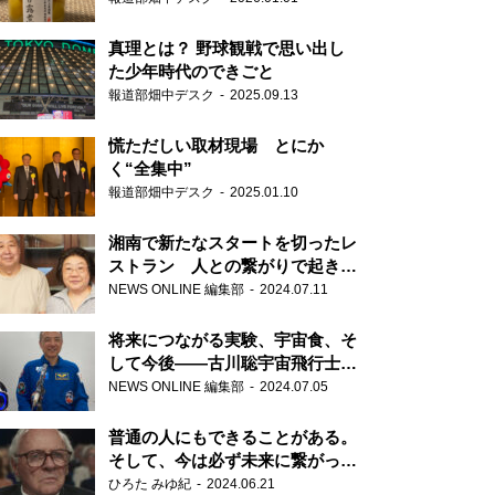
真理とは？ 野球観戦で思い出し
た少年時代のできごと
報道部畑中デスク
2025.09.13
慌ただしい取材現場 とにか
く“全集中”
報道部畑中デスク
2025.01.10
湘南で新たなスタートを切ったレ
ストラン 人との繋がりで起きた
奇跡
NEWS ONLINE 編集部
2024.07.11
将来につながる実験、宇宙食、そ
して今後――古川聡宇宙飛行士単
独インタビュー
NEWS ONLINE 編集部
2024.07.05
普通の人にもできることがある。
そして、今は必ず未来に繋がって
いく……『ONE LIFE 奇跡が繋い
ひろた みゆ紀
2024.06.21