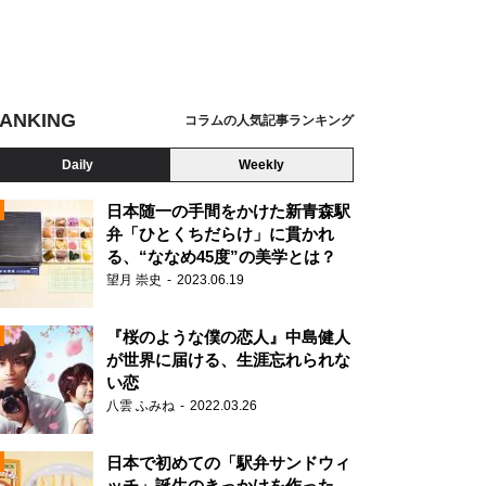
ANKING
コラムの人気記事ランキング
Daily
Weekly
日本随一の手間をかけた新青森駅
弁「ひとくちだらけ」に貫かれ
る、“ななめ45度”の美学とは？
望月 崇史
2023.06.19
『桜のような僕の恋人』中島健人
が世界に届ける、生涯忘れられな
い恋
八雲 ふみね
2022.03.26
N
日本で初めての「駅弁サンドウィ
ッチ」誕生のきっかけを作った、