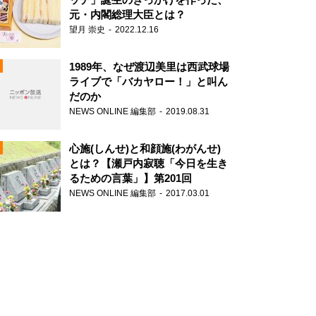
元・内閣総理大臣とは？
望月 崇史
2022.12.16
1989年、なぜ渡辺美里は西武球場
ライブで「バカヤロー！」と叫ん
だのか
NEWS ONLINE 編集部
2019.08.31
N
心施(しんせ)と和顔施(わがんせ)
とは？【瀬戸内寂聴「今日を生き
るための言葉」】第201回
NEWS ONLINE 編集部
2017.03.01