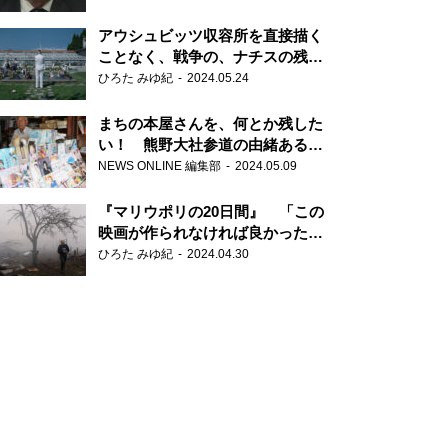
だ6000の命』
アウシュビッツ収容所を直接描く
ことなく、戦争の、ナチスの残虐
さが見える映画 『関心領域』
ひろた みゆ紀
2024.05.24
まちの本屋さんを、何とか残した
い！ 熊野大社参道の由緒ある書
店・三代目の強い思い
NEWS ONLINE 編集部
2024.05.09
『マリウポリの20日間』 「この
映画が作られなければ良かった」
と語る監督
ひろた みゆ紀
2024.04.30