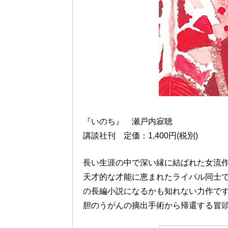
『いのち』 瀬戸内寂聴
講談社刊 定価：1,400円(税別)
長い生涯の中で深い縁に結ばれた女流
天才的な才能に恵まれたライバル同士
の長編小説になるかも知れない力作で
胆のうがんの摘出手術から帰還する冒