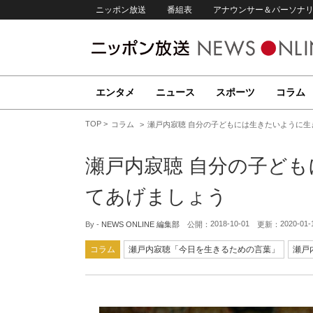
ニッポン放送
番組表
アナウンサー＆パーソナ
エンタメ
ニュース
スポーツ
コラム
TOP
コラム
瀬戸内寂聴 自分の子どもには生きたいように生
瀬戸内寂聴 自分の子ど
てあげましょう
2018-10-01
2020-01-
By -
NEWS ONLINE 編集部
公開：
更新：
コラム
瀬戸内寂聴「今日を生きるための言葉」
瀬戸