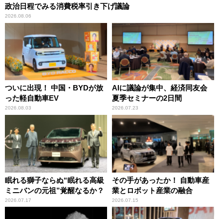
政治日程でみる消費税率引き下げ議論
2026.08.06
ついに出現！ 中国・BYDが放
AIに議論が集中、経済同友会
った軽自動車EV
夏季セミナーの2日間
2026.08.03
2026.07.23
眠れる獅子ならぬ“眠れる高級
その手があったか！ 自動車産
ミニバンの元祖”覚醒なるか？
業とロボット産業の融合
2026.07.17
2026.07.15