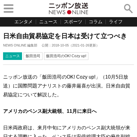
エンタメ
ニュース
スポーツ
コラム
ライフ
日米自由貿易協定を日本は受けて立つべき
NEWS ONLINE 編集部
公開：
2018-10-05
（
2021-01-26
更新）
ニュース
飯田浩司
飯田浩司のOK! Cozy up!
ニッポン放送の「飯田浩司のOK! Cozy up!」（10月5日放
送）に国際問題アナリストの藤井厳喜が出演。日米自由貿
易協定について解説した。
アメリカのペンス副大統領、11月に来日へ
日米両政府は、来月中旬にアメリカのペンス副大統領が来
日する調整に入った。ペンス氏は安倍総理大臣や麻生副総