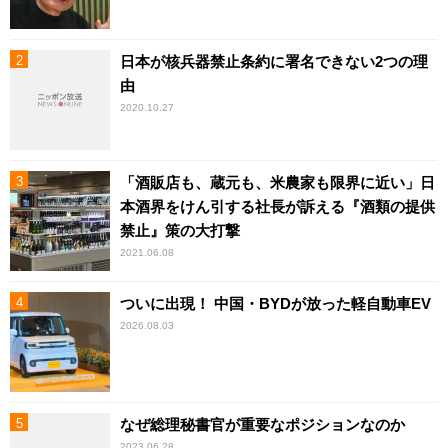
日本が核兵器禁止条約に署名できない2つの理
由
2020.10.27
「酒販店も、蔵元も、米農家も限界に近い」日
本酒界をけん引する社長が訴える『酒類の提供
禁止』策の大打撃
2021.06.08
ついに出現！ 中国・BYDが放った軽自動車EV
2026.08.03
なぜ総理秘書官が重要なポジションなのか
2023.06.28