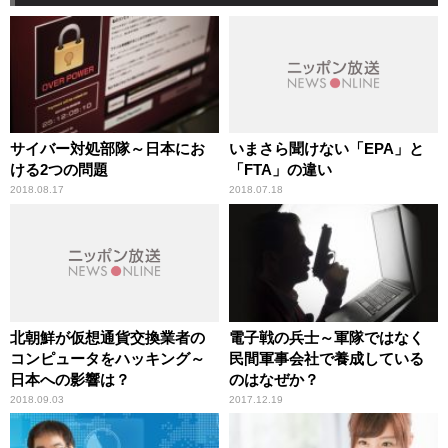
サイバー対処部隊～日本にお
いまさら聞けない「EPA」と
ける2つの問題
「FTA」の違い
2018.08.17
2018.07.18
北朝鮮が仮想通貨交換業者の
電子戦の兵士～軍隊ではなく
コンピュータをハッキング～
民間軍事会社で養成している
日本への影響は？
のはなぜか？
2018.09.03
2017.12.19