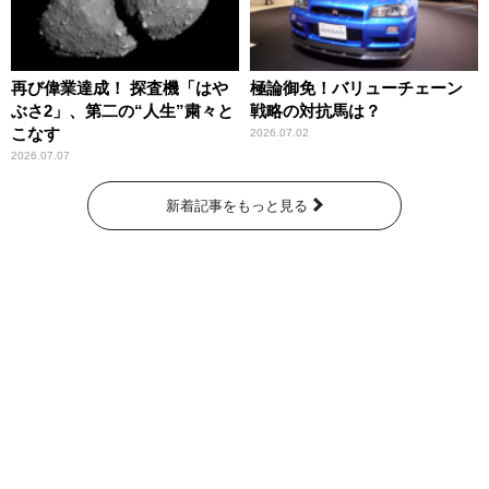
再び偉業達成！ 探査機「はや
極論御免！バリューチェーン
ぶさ2」、第二の“人生”粛々と
戦略の対抗馬は？
こなす
2026.07.02
2026.07.07
新着記事をもっと見る