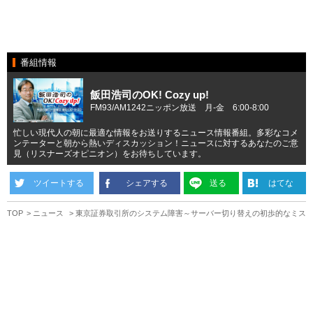
番組情報
飯田浩司のOK! Cozy up!
FM93/AM1242ニッポン放送 月-金 6:00-8:00
忙しい現代人の朝に最適な情報をお送りするニュース情報番組。多彩なコメ
ンテーターと朝から熱いディスカッション！ニュースに対するあなたのご意
見（リスナーズオピニオン）をお待ちしています。
ツイートする
シェアする
送る
はてな
TOP
ニュース
東京証券取引所のシステム障害～サーバー切り替えの初歩的なミス