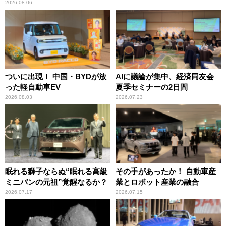
2026.08.06
ついに出現！ 中国・BYDが放
AIに議論が集中、経済同友会
った軽自動車EV
夏季セミナーの2日間
2026.08.03
2026.07.23
眠れる獅子ならぬ“眠れる高級
その手があったか！ 自動車産
ミニバンの元祖”覚醒なるか？
業とロボット産業の融合
2026.07.17
2026.07.15