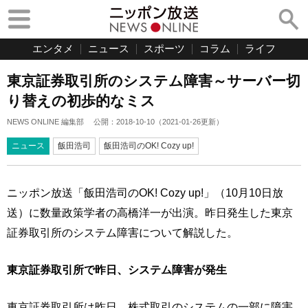
エンタメ
ニュース
スポーツ
コラム
ライフ
東京証券取引所のシステム障害～サーバー切
り替えの初歩的なミス
NEWS ONLINE 編集部
公開：
2018-10-10
（
2021-01-26
更新）
ニュース
飯田浩司
飯田浩司のOK! Cozy up!
ニッポン放送「飯田浩司のOK! Cozy up!」（10月10日放
送）に数量政策学者の高橋洋一が出演。昨日発生した東京
証券取引所のシステム障害について解説した。
東京証券取引所で昨日、システム障害が発生
東京証券取引所は昨日、株式取引のシステムの一部に障害