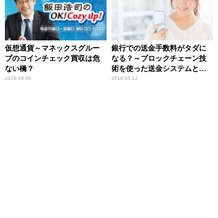
仮想通貨～マネックスグルー
銀行での送金手数料がタダに
プのコインチェック買収は危
なる？～ブロックチェーン技
ない橋？
術を使った送金システムと
は？
2018.04.04
2018.03.12