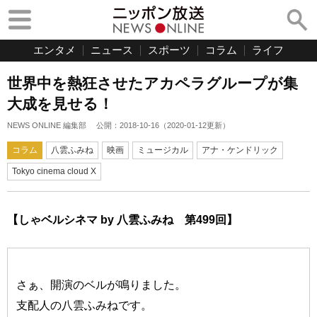
エンタメ
ニュース
スポーツ
コラム
ライフ
世界中を熱狂させたアカペラグループが集
大成を見せる！
NEWS ONLINE 編集部
公開：
2018-10-16
（
2020-01-12
更新）
コラム
八雲ふみね
映画
ミュージカル
アナ・ケンドリック
Tokyo cinema cloud X
【しゃベルシネマ by 八雲ふみね 第499回】
さぁ、開演のベルが鳴りました。
支配人の八雲ふみねです。