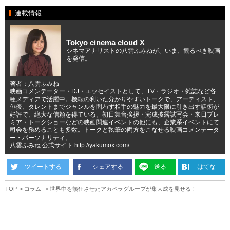
連載情報
Tokyo cinema cloud X
シネマアナリストの八雲ふみねが、いま、観るべき映画
を発信。
著者：八雲ふみね
映画コメンテーター・DJ・エッセイストとして、TV・ラジオ・雑誌など各
種メディアで活躍中。機転の利いた分かりやすいトークで、アーティスト、
俳優、タレントまでジャンルを問わず相手の魅力を最大限に引き出す話術が
好評で、絶大な信頼を得ている。初日舞台挨拶・完成披露試写会・来日プレ
ミア・トークショーなどの映画関連イベントの他にも、企業系イベントにて
司会を務めることも多数。トークと執筆の両方をこなせる映画コメンテータ
ー・パーソナリティ。
八雲ふみね 公式サイト
http://yakumox.com/
ツイートする
シェアする
送る
はてな
TOP
コラム
世界中を熱狂させたアカペラグループが集大成を見せる！