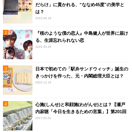
だらけ」に貫かれる、“ななめ45度”の美学と
は？
2023.06.19
『桜のような僕の恋人』中島健人が世界に届け
る、生涯忘れられない恋
2022.03.26
日本で初めての「駅弁サンドウィッチ」誕生の
きっかけを作った、元・内閣総理大臣とは？
2022.12.16
心施(しんせ)と和顔施(わがんせ)とは？【瀬戸
内寂聴「今日を生きるための言葉」】第201回
2017.03.01