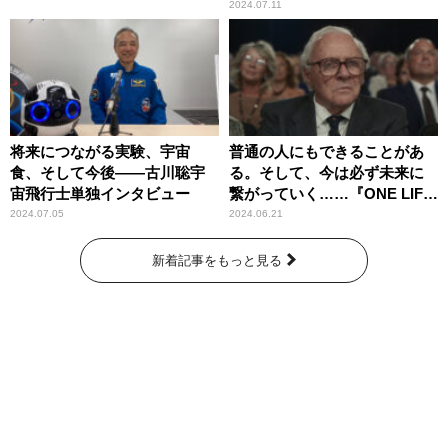
2024.07.11
将来につながる実験、宇宙
普通の人にもできることがあ
食、そして今後――古川聡宇
る。そして、今は必ず未来に
宙飛行士単独インタビュー
繋がっていく……『ONE LIFE
奇跡が繋いだ6000の命』
2024.07.05
2024.06.21
新着記事をもっと見る