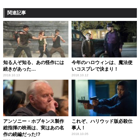
関連記事
知る人ぞ知る、あの怪作には
今年のハロウィンは、魔法使
続きがあった…
いコスプレで決まり！
2018.10.13
2018.10.12
アンソニー・ホプキンス製作
これぞ、ハリウッド版必殺仕
総指揮の映画は、実はあの名
事人！
作の続編だった!?
2018.10.05