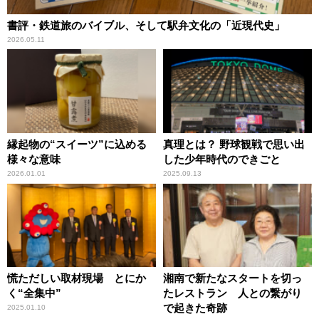
書評・鉄道旅のバイブル、そして駅弁文化の「近現代史」
2026.05.11
縁起物の“スイーツ”に込める
真理とは？ 野球観戦で思い出
様々な意味
した少年時代のできごと
2026.01.01
2025.09.13
慌ただしい取材現場 とにか
湘南で新たなスタートを切っ
く“全集中”
たレストラン 人との繋がり
で起きた奇跡
2025.01.10