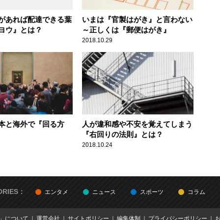
があれば配達できる葉
いまは『官製はがき』と言わない
ヨウ』とは？
～正しくは『郵便はがき』
2018.10.29
本と海外で『回る方
人が違和感や不安を覚えてしまう
『右回りの法則』とは？
2018.10.24
ORIES：
エンタメ
ニュース
スポーツ
コラム
E」について
運営会社
サイトポリシー
編集体制
プライバシーポリシー