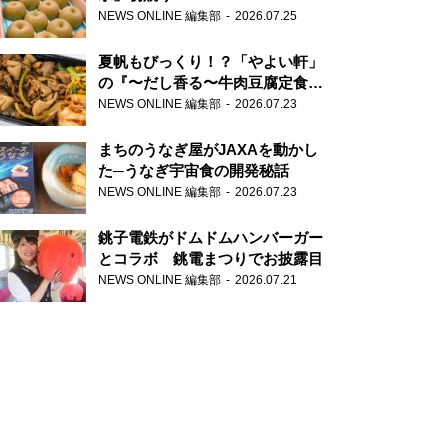
NEWS ONLINE 編集部
2026.07.25
夏帆もびっくり！？「やよい軒」
の『〜だし香る〜牛肉豆腐定食』
が香り高すぎる
NEWS ONLINE 編集部
2026.07.23
まちのうなぎ屋がJAXAを動かし
た─うなぎ宇宙食の開発秘話
NEWS ONLINE 編集部
2026.07.23
銚子電鉄がドムドムハンバーガー
とコラボ 銚電まつりでお披露目
NEWS ONLINE 編集部
2026.07.21