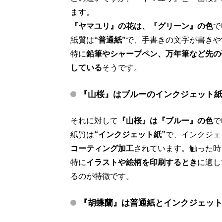
ます。
『ヤマユリ』の花は、『グリーン』の色
で
紙質は
“普通紙”
で、手書きの文字が書きや
特に
鉛筆やシャープペン、万年筆など先の
している
そうです。
『山桜』はブルーのインクジェット
それに対して
『山桜』は『ブルー』の色
で
紙質は
“インクジェット紙”
で、インクジェ
コーティング加工
されています。触った時
特に
イラストや絵柄を印刷するとき
に適し
るのが特徴です。
『胡蝶蘭』は普通紙とインクジェッ