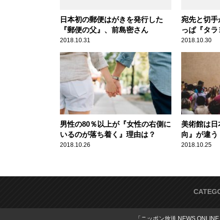
日本初の郵便はがきを発行した
宛先と切手
『郵便の父』、前島密さん
っぱ『タラ
2018.10.31
2018.10.30
男性の80％以上が『女性の右側に
美術館は日
いるのが落ち着く』理由は？
向』が違う
2018.10.26
2018.10.25
CATEG
「ニッポン放送 NEWS ONLIN