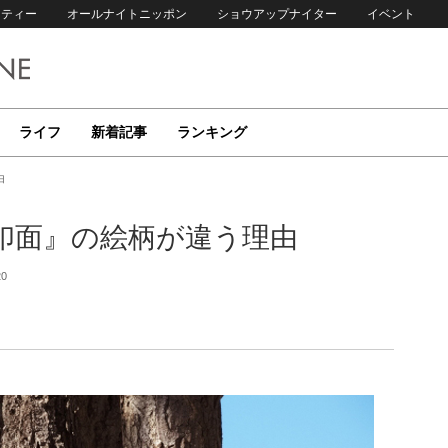
リティー
オールナイトニッポン
ショウアップナイター
イベント
ライフ
新着記事
ランキング
由
印面』の絵柄が違う理由
20