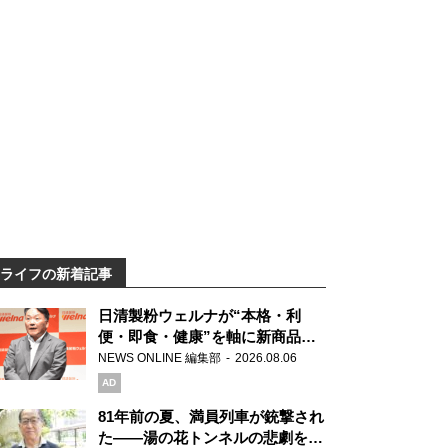
ライフの新着記事
日清製粉ウェルナが“本格・利
便・即食・健康”を軸に新商品を
展開 「マ・マー」「青の洞窟」
NEWS ONLINE 編集部
2026.08.06
ブランドを強化
AD
81年前の夏、満員列車が銃撃され
た――湯の花トンネルの悲劇を語