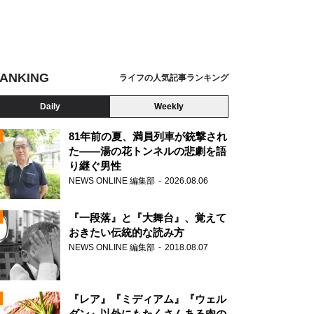
ANKING
ライフの人気記事ランキング
Daily
Weekly
81年前の夏、満員列車が銃撃され
た――湯の花トンネルの悲劇を語
り継ぐ男性
N
NEWS ONLINE 編集部
2026.08.06
AD
『一段落』と『大舞台』、覚えて
おきたい伝統的な読み方
NEWS ONLINE 編集部
2018.08.07
N
『レア』『ミディアム』『ウェル
ダン』以外にもたくさんある肉の