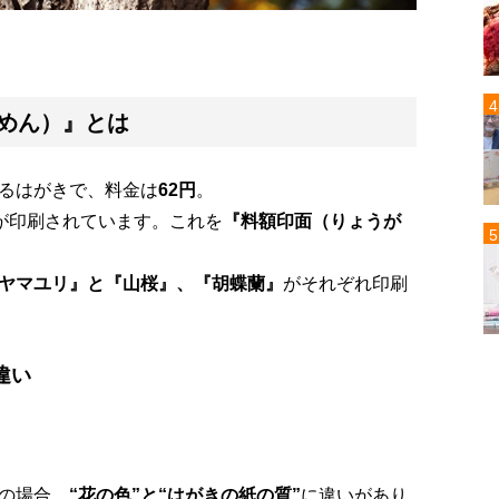
めん）』
とは
るはがきで、料金は
62円
。
”が印刷されています。これを
『料額印面（りょうが
ヤマユリ』と『山桜』、『胡蝶蘭』
がそれぞれ印刷
違い
の場合、
“花の色”と“はがきの紙の質”
に違いがあり