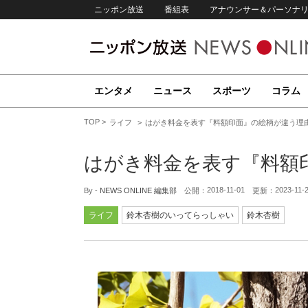
ニッポン放送
番組表
アナウンサー＆パーソナ
エンタメ
ニュース
スポーツ
コラム
TOP
ライフ
はがき料金を表す『料額印面』の絵柄が違う理
はがき料金を表す『料額
2018-11-01
2023-11-
By -
NEWS ONLINE 編集部
公開：
更新：
ライフ
鈴木杏樹のいってらっしゃい
鈴木杏樹