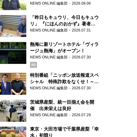
り継ぐ男性
NEWS ONLINE 編集部
2026.08.06
「昨日もキュウリ、今日もキュウ
リ」 『にほんのおかず』著者が
見つけた家庭料理の知恵
NEWS ONLINE 編集部
2026.07.31
熱海に新リゾートホテル「ヴィラ
ージュ熱海」がオープン！
NEWS ONLINE 編集部
2026.07.30
AD
特別番組「ニッポン放送報道スペ
シャル 特殊詐欺をなくせ！～被
害者・加害者・警視庁が語るトク
NEWS ONLINE 編集部
2026.07.30
リュウの実態～」放送
茨城県産梨、統一目揃え会を開
催 出来栄えは良好
NEWS ONLINE 編集部
2026.07.29
東京・大田市場で千葉県産梨「幸
水」初競り