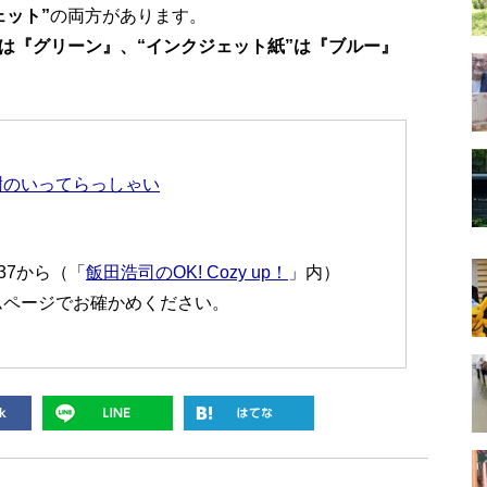
ェット”
の両方があります。
』は『グリーン』、“インクジェット紙”は『ブルー』
樹のいってらっしゃい
:37から（「
飯田浩司のOK! Cozy up！
」内）
ムページでお確かめください。