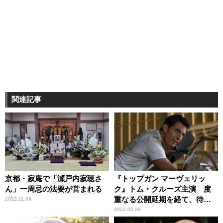
関連記事
京都・寂庵で「瀬戸内寂聴さ
『トップガン マーヴェリッ
ん」一周忌の法要が営まれる
ク』トム・クルーズ主演 度
重なる公開延期を経て、待望
2022.11.09
のスクリーンへ
2022.05.28