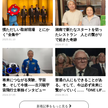
慌ただしい取材現場 とにか
湘南で新たなスタートを切っ
く“全集中”
たレストラン 人との繋がり
で起きた奇跡
2025.01.10
2024.07.11
将来につながる実験、宇宙
普通の人にもできることがあ
食、そして今後――古川聡宇
る。そして、今は必ず未来に
宙飛行士単独インタビュー
繋がっていく……『ONE LIFE
奇跡が繋いだ6000の命』
2024.07.05
2024.06.21
新着記事をもっと見る