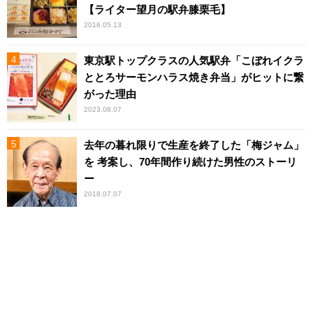
【ライター望月の駅弁膝栗毛】
2016.05.13
東京駅トップクラスの人気駅弁「こぼれイクラ
ととろサーモンハラス焼き弁当」がヒットに繋
がった理由
2023.08.07
去年の暮れ限りで生産を終了した「梅ジャム」
を 考案し、70年間作り続けた男性のストーリ
ー
2018.07.07