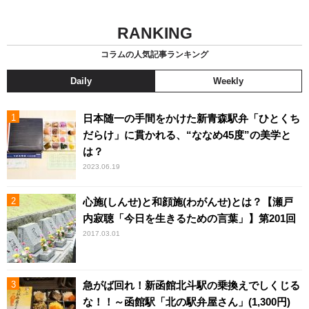
RANKING
コラムの人気記事ランキング
Daily
Weekly
日本随一の手間をかけた新青森駅弁「ひとくち
だらけ」に貫かれる、“ななめ45度”の美学と
は？
2023.06.19
心施(しんせ)と和顔施(わがんせ)とは？【瀬戸
内寂聴「今日を生きるための言葉」】第201回
2017.03.01
急がば回れ！新函館北斗駅の乗換えでしくじる
な！！～函館駅「北の駅弁屋さん」(1,300円)