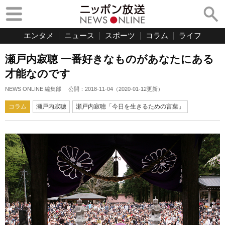
エンタメ
ニュース
スポーツ
コラム
ライフ
瀬戸内寂聴 一番好きなものがあなたにある
才能なのです
NEWS ONLINE 編集部
公開：
2018-11-04
（
2020-01-12
更新）
コラム
瀬戸内寂聴
瀬戸内寂聴「今日を生きるための言葉」