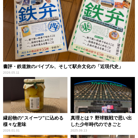
書評・鉄道旅のバイブル、そして駅弁文化の「近現代史」
2026.05.11
縁起物の“スイーツ”に込める
真理とは？ 野球観戦で思い出
様々な意味
した少年時代のできごと
2026.01.01
2025.09.13