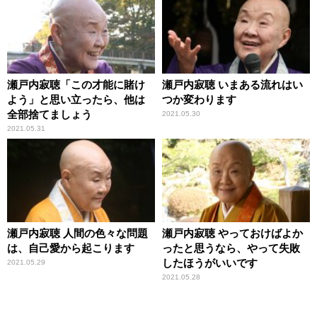
瀬戸内寂聴「この才能に賭け
瀬戸内寂聴 いまある流れはい
よう」と思い立ったら、他は
つか変わります
全部捨てましょう
2021.05.30
2021.05.31
瀬戸内寂聴 人間の色々な問題
瀬戸内寂聴 やっておけばよか
は、自己愛から起こります
ったと思うなら、やって失敗
したほうがいいです
2021.05.29
2021.05.28