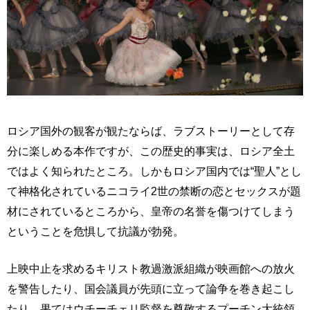
ロシア国外の観客が観たならば、ラブストーリーとして存
分に楽しめる本作ですが、この歴史的事実は、ロシア全土
ではよく知られたところ。しかもロシア国内では“聖人”とし
て神格化されているニコライ2世の禁断の恋とセックスが題
材にされているところから、皇帝の名誉を傷つけてしまう
ということを危惧して抗議が勃発。
上映中止を求めるキリスト教過激派組織が映画館への放火
を警告したり、国会議員が先頭に立って論争を巻き起こし
たり、果てはウチーチェリ監督を尊敬するプーチン大統領