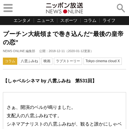
エンタメ
ニュース
スポーツ
コラム
ライフ
プーチン大統領まで巻き込んだ“最後の皇帝
の恋”
NEWS ONLINE 編集部
公開：
2018-12-11
（
2020-01-12
更新）
コラム
八雲ふみね
映画
ラブストーリー
Tokyo cinema cloud X
【しゃベルシネマ by 八雲ふみね 第531回】
さぁ、開演のベルが鳴りました。
支配人の八雲ふみねです。
シネマアナリストの八雲ふみねが、観ると誰かにしゃベ