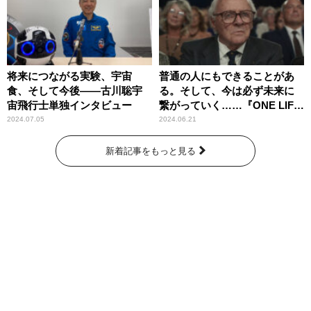
将来につながる実験、宇宙
普通の人にもできることがあ
食、そして今後――古川聡宇
る。そして、今は必ず未来に
宙飛行士単独インタビュー
繋がっていく……『ONE LIFE
奇跡が繋いだ6000の命』
2024.07.05
2024.06.21
新着記事をもっと見る