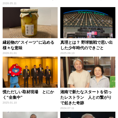
2026.05.11
縁起物の“スイーツ”に込める
真理とは？ 野球観戦で思い出
様々な意味
した少年時代のできごと
2026.01.01
2025.09.13
慌ただしい取材現場 とにか
湘南で新たなスタートを切っ
く“全集中”
たレストラン 人との繋がり
で起きた奇跡
2025.01.10
2024.07.11