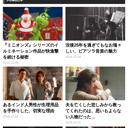
『ミニオンズ』シリーズのイ
没後25年を過ぎてもなお瑞々
ルミネーション作品が快進撃
しい、ピアソラ音楽の魅力
を続ける秘密
2018.12.04
2018.12.09
あるインド人男性が生理用品
夫を亡くした悲しみから救っ
を手作りした、切実な理由
てくれたのは、思いもよらな
い人物だった…
2018.12.02
2018.12.01