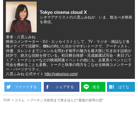
Tokyo cinema cloud X
シネマアナリストの八雲ふみねが、いま、観るべき映画
を発信。
著者：八雲ふみね
映画コメンテーター・DJ・エッセイストとして、TV・ラジオ・雑誌など各
種メディアで活躍中。機転の利いた分かりやすいトークで、アーティスト、
俳優、タレントまでジャンルを問わず相手の魅力を最大限に引き出す話術が
好評で、絶大な信頼を得ている。初日舞台挨拶・完成披露試写会・来日プレ
ミア・トークショーなどの映画関連イベントの他にも、企業系イベントにて
司会を務めることも多数。トークと執筆の両方をこなせる映画コメンテータ
ー・パーソナリティ。
八雲ふみね 公式サイト
http://yakumox.com/
ツイートする
シェアする
送る
はてな
TOP
コラム
プーチン大統領まで巻き込んだ“最後の皇帝の恋”