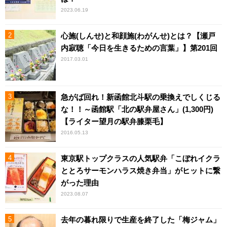
2023.06.19
心施(しんせ)と和顔施(わがんせ)とは？【瀬戸
内寂聴「今日を生きるための言葉」】第201回
2017.03.01
急がば回れ！新函館北斗駅の乗換えでしくじる
な！！～函館駅「北の駅弁屋さん」(1,300円)
【ライター望月の駅弁膝栗毛】
2016.05.13
東京駅トップクラスの人気駅弁「こぼれイクラ
ととろサーモンハラス焼き弁当」がヒットに繋
がった理由
2023.08.07
去年の暮れ限りで生産を終了した「梅ジャム」