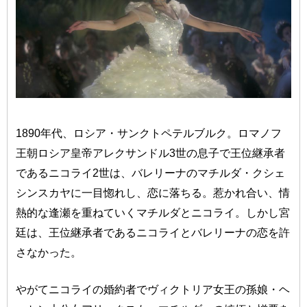
1890年代、ロシア・サンクトペテルブルク。ロマノフ
王朝ロシア皇帝アレクサンドル3世の息子で王位継承者
であるニコライ2世は、バレリーナのマチルダ・クシェ
シンスカヤに一目惚れし、恋に落ちる。惹かれ合い、情
熱的な逢瀬を重ねていくマチルダとニコライ。しかし宮
廷は、王位継承者であるニコライとバレリーナの恋を許
さなかった。
やがてニコライの婚約者でヴィクトリア女王の孫娘・ヘ