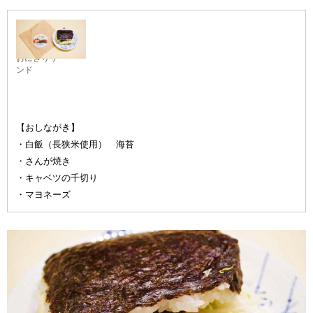
さんが焼き
おにぎりサ
ンド
【おしながき】
・白飯（長狭米使用） 海苔
・さんが焼き
・キャベツの千切り
・マヨネーズ