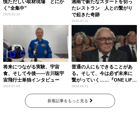
慌ただしい取材現場 とにか
湘南で新たなスタートを切っ
く“全集中”
たレストラン 人との繋がり
で起きた奇跡
2025.01.10
2024.07.11
将来につながる実験、宇宙
普通の人にもできることがあ
食、そして今後――古川聡宇
る。そして、今は必ず未来に
宙飛行士単独インタビュー
繋がっていく……『ONE LIFE
奇跡が繋いだ6000の命』
2024.07.05
2024.06.21
新着記事をもっと見る