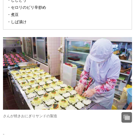
・ししとう
・セロリのピリ辛炒め
・煮豆
・しば漬け
さんが焼きおにぎりサンドの製造