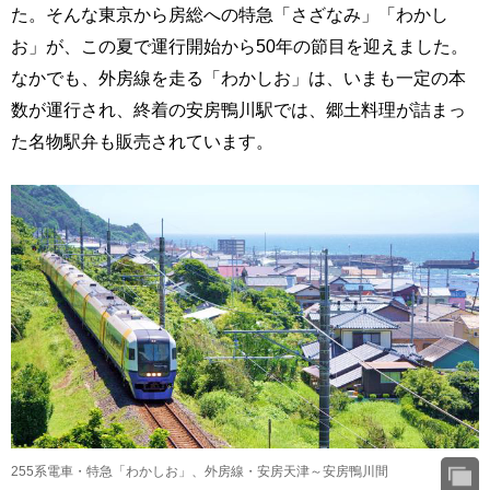
た。そんな東京から房総への特急「さざなみ」「わかし
お」が、この夏で運行開始から50年の節目を迎えました。
なかでも、外房線を走る「わかしお」は、いまも一定の本
数が運行され、終着の安房鴨川駅では、郷土料理が詰まっ
た名物駅弁も販売されています。
255系電車・特急「わかしお」、外房線・安房天津～安房鴨川間