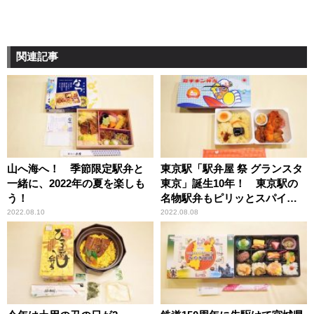
関連記事
山へ海へ！ 季節限定駅弁と
東京駅「駅弁屋 祭 グランスタ
一緒に、2022年の夏を楽しも
東京」誕生10年！ 東京駅の
う！
名物駅弁もピリッとスパイシ
ーに変身中
2022.08.10
2022.08.08