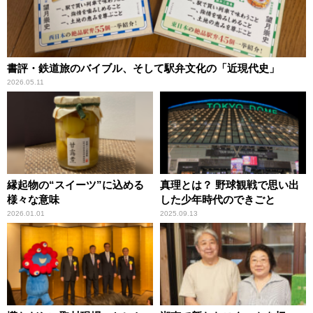
書評・鉄道旅のバイブル、そして駅弁文化の「近現代史」
2026.05.11
縁起物の“スイーツ”に込める
真理とは？ 野球観戦で思い出
様々な意味
した少年時代のできごと
2026.01.01
2025.09.13