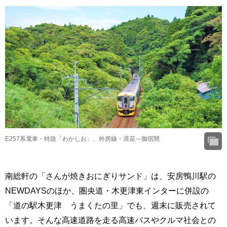
E257系電車・特急「わかしお」、外房線・浪花～御宿間
南総軒の「さんが焼きおにぎりサンド」は、安房鴨川駅の
NEWDAYSのほか、圏央道・木更津東インターに併設の
「道の駅木更津 うまくたの里」でも、週末に販売されて
います。そんな高速道路を走る高速バスやクルマ社会との