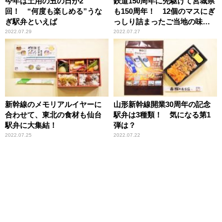
今年は土用の丑の日が2
鉄道150周年に先駆けて宮城県
回！ “何度も楽しめる”うな
も150周年！ 12個のマスにぎ
ぎ駅弁といえば
っしり詰まったご当地の味と
は？
2022.07.29
2022.07.27
新幹線のメモリアルイヤーに
山形新幹線開業30周年の記念
合わせて、東北の食材も仙台
駅弁は3種類！ 気になる第1
駅弁に大集結！
弾は？
2022.07.25
2022.07.22