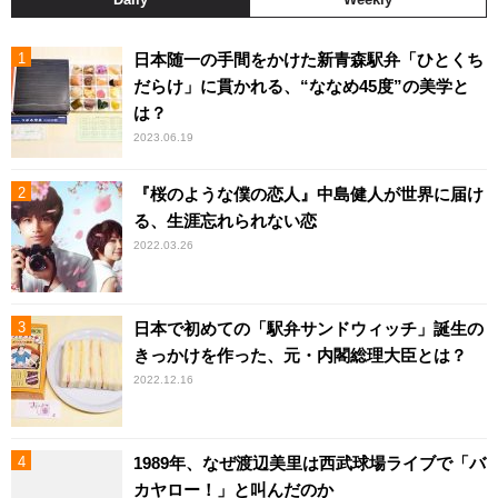
日本随一の手間をかけた新青森駅弁「ひとくち
だらけ」に貫かれる、“ななめ45度”の美学と
は？
2023.06.19
『桜のような僕の恋人』中島健人が世界に届け
る、生涯忘れられない恋
2022.03.26
日本で初めての「駅弁サンドウィッチ」誕生の
きっかけを作った、元・内閣総理大臣とは？
2022.12.16
1989年、なぜ渡辺美里は西武球場ライブで「バ
カヤロー！」と叫んだのか