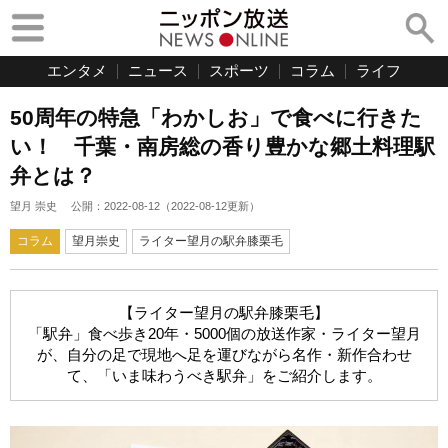
エンタメ
ニュース
スポーツ
コラム
ライフ
50周年の特急「わかしお」で食べに行きた
い！ 千葉・南房総の香り豊かな郷土料理駅
弁とは？
望月 崇史
公開：
2022-08-12
（
2022-08-12
更新）
コラム
望月崇史
ライター望月の駅弁膝栗毛
【ライター望月の駅弁膝栗毛】
「駅弁」食べ歩き20年・5000個の放送作家・ライター望月
が、自分の足で現地へ足を運びながら名作・新作合わせ
て、「いま味わうべき駅弁」をご紹介します。