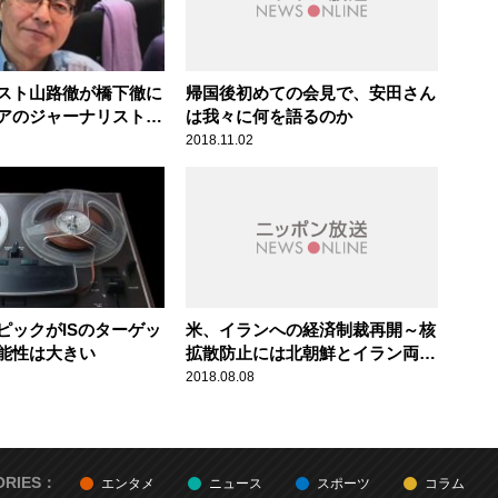
スト山路徹が橋下徹に
帰国後初めての会見で、安田さん
アのジャーナリスト拘
は我々に何を語るのか
る
2018.11.02
ピックがISのターゲッ
米、イランへの経済制裁再開～核
能性は大きい
拡散防止には北朝鮮とイラン両方
を抑える
2018.08.08
ORIES：
エンタメ
ニュース
スポーツ
コラム