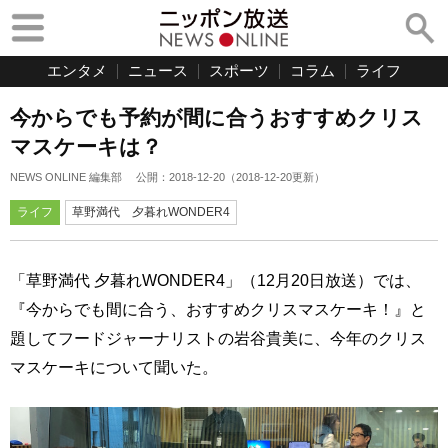
エンタメ
ニュース
スポーツ
コラム
ライフ
今からでも予約が間に合うおすすめクリス
マスケーキは？
NEWS ONLINE 編集部
公開：
2018-12-20
（
2018-12-20
更新）
ライフ
草野満代 夕暮れWONDER4
「草野満代 夕暮れWONDER4」（12月20日放送）では、
『今からでも間に合う、おすすめクリスマスケーキ！』と
題してフードジャーナリストの岩谷貴美に、今年のクリス
マスケーキについて聞いた。