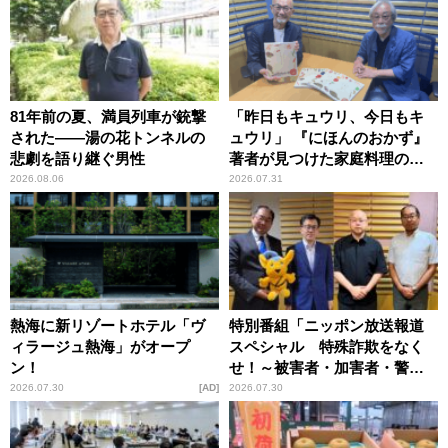
81年前の夏、満員列車が銃撃
「昨日もキュウリ、今日もキ
された――湯の花トンネルの
ュウリ」 『にほんのおかず』
悲劇を語り継ぐ男性
著者が見つけた家庭料理の知
恵
2026.08.06
2026.07.31
熱海に新リゾートホテル「ヴ
特別番組「ニッポン放送報道
ィラージュ熱海」がオープ
スペシャル 特殊詐欺をなく
ン！
せ！～被害者・加害者・警視
庁が語るトクリュウの実態
2026.07.30
AD
2026.07.30
～」放送