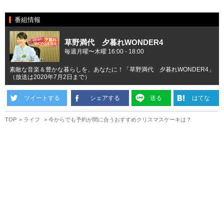
番組情報
草野満代 夕暮れWONDER4
毎週月曜〜木曜 16:00 - 18:00
素敵な音楽＆豊かな暮らしを、あなたに！「草野満代 夕暮れWONDER4」
（放送は2020年7月2日まで）
ツイートする
シェアする
送る
はてな
TOP
ライフ
今からでも予約が間に合うおすすめクリスマスケーキは？