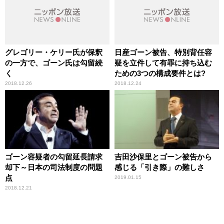
グレゴリー・ケリー氏が保釈
日産ゴーン被告、特別背任容
の一方で、ゴーン氏は勾留続
疑を立件して有罪に持ち込む
く
ための3つの構成要件とは?
2018.12.26
2018.12.24
ゴーン容疑者の勾留延長請求
吉田沙保里とゴーン被告から
却下～日本の司法制度の問題
感じる「引き際」の難しさ
点
2019.01.15
2018.12.21