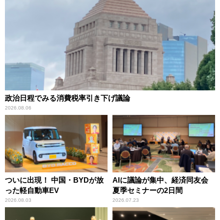
政治日程でみる消費税率引き下げ議論
2026.08.06
ついに出現！ 中国・BYDが放
AIに議論が集中、経済同友会
った軽自動車EV
夏季セミナーの2日間
2026.08.03
2026.07.23