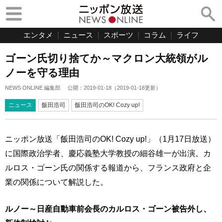
エンタメ
ニュース
スポーツ
コラム
ライフ
ゴーン氏切り捨てか～マクロン大統領がル
ノーを守る理由
NEWS ONLINE 編集部
公開：
2019-01-18
（
2019-01-18
更新）
ニュース
飯田浩司
飯田浩司のOK! Cozy up!
ニッポン放送「飯田浩司のOK! Cozy up!」（1月17日放送）
に国際政治学者、慶応義塾大学教授の細谷雄一が出演。カ
ルロス・ゴーン氏の関係する報道から、フランス政府と企
業の関係について解説した。
ルノー～日産自動車前会長のカルロス・ゴーン被告外し、