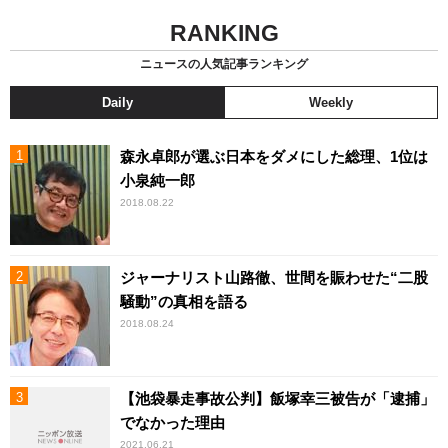
RANKING
ニュースの人気記事ランキング
Daily
Weekly
森永卓郎が選ぶ日本をダメにした総理、1位は
小泉純一郎
2018.08.22
ジャーナリスト山路徹、世間を賑わせた“二股
騒動”の真相を語る
2018.08.24
【池袋暴走事故公判】飯塚幸三被告が「逮捕」
でなかった理由
2021.06.21