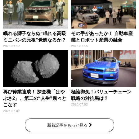
眠れる獅子ならぬ“眠れる高級
その手があったか！ 自動車産
ミニバンの元祖”覚醒なるか？
業とロボット産業の融合
2026.07.17
2026.07.15
再び偉業達成！ 探査機「はや
極論御免！バリューチェーン
ぶさ2」、第二の“人生”粛々と
戦略の対抗馬は？
こなす
2026.07.02
2026.07.07
新着記事をもっと見る