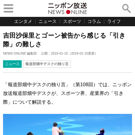
エンタメ
ニュース
スポーツ
コラム
ライフ
吉田沙保里とゴーン被告から感じる「引き
際」の難しさ
NEWS ONLINE 編集部
公開：
2019-01-15
（
2019-01-15
更新）
ニュース
報道部畑中デスクの独り言
「報道部畑中デスクの独り言」（第108回）では、ニッポン
放送報道部畑中デスクが、スポーツ界、産業界の「引き
際」について解説する。