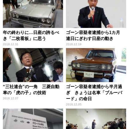
年の終わりに…日産の誇るべ
ゴーン容疑者逮捕から1カ月
き「二枚看板」に思う
連日にぎわす日産の動き
2018.12.31
2018.12.19
“三社連合”の一角 三菱自動
ゴーン容疑者逮捕から半月過
車の「虎の子」の技術
ぎ きょうは名車「ブルーバ
ード」の命日
2018.12.07
2018.12.05