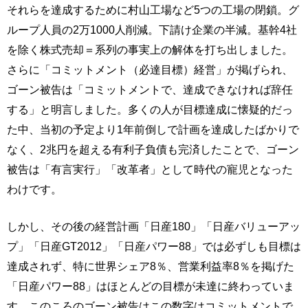
それらを達成するために村山工場など5つの工場の閉鎖。グ
ループ人員の2万1000人削減。下請け企業の半減。基幹4社
を除く株式売却＝系列の事実上の解体を打ち出しました。
さらに「コミットメント（必達目標）経営」が掲げられ、
ゴーン被告は「コミットメントで、達成できなければ辞任
する」と明言しました。多くの人が目標達成に懐疑的だっ
た中、当初の予定より1年前倒しで計画を達成したばかりで
なく、2兆円を超える有利子負債も完済したことで、ゴーン
被告は「有言実行」「改革者」として時代の寵児となった
わけです。
しかし、その後の経営計画「日産180」「日産バリューアッ
プ」「日産GT2012」「日産パワー88」では必ずしも目標は
達成されず、特に世界シェア8％、営業利益率8％を掲げた
「日産パワー88」はほとんどの目標が未達に終わっていま
す。このころのゴーン被告はこの数字はコミットメントで