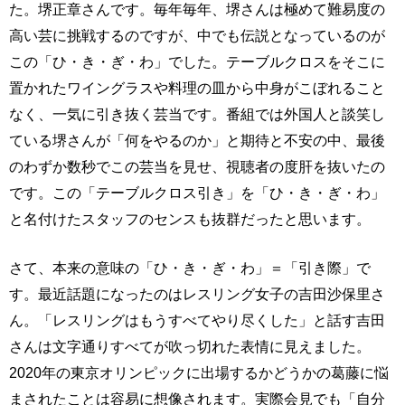
た。堺正章さんです。毎年毎年、堺さんは極めて難易度の
高い芸に挑戦するのですが、中でも伝説となっているのが
この「ひ・き・ぎ・わ」でした。テーブルクロスをそこに
置かれたワイングラスや料理の皿から中身がこぼれること
なく、一気に引き抜く芸当です。番組では外国人と談笑し
ている堺さんが「何をやるのか」と期待と不安の中、最後
のわずか数秒でこの芸当を見せ、視聴者の度肝を抜いたの
です。この「テーブルクロス引き」を「ひ・き・ぎ・わ」
と名付けたスタッフのセンスも抜群だったと思います。
さて、本来の意味の「ひ・き・ぎ・わ」＝「引き際」で
す。最近話題になったのはレスリング女子の吉田沙保里さ
ん。「レスリングはもうすべてやり尽くした」と話す吉田
さんは文字通りすべてが吹っ切れた表情に見えました。
2020年の東京オリンピックに出場するかどうかの葛藤に悩
まされたことは容易に想像されます。実際会見でも「自分