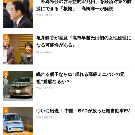
「外為特会の含み益約37兆円」を経済対策の財
源にできる「根拠」 高橋洋一が解説
2022.10.12
亀井静香が言及『高市早苗氏は初の女性総理に
なる可能性がある』
2023.12.27
眠れる獅子ならぬ“眠れる高級ミニバンの元
祖”覚醒なるか？
2026.07.17
ついに出現！ 中国・BYDが放った軽自動車EV
2026.08.03