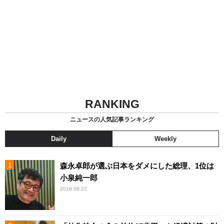
RANKING
ニュースの人気記事ランキング
Daily
Weekly
森永卓郎が選ぶ日本をダメにした総理、1位は
小泉純一郎
2018.08.22