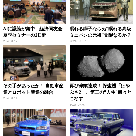
AIに議論が集中、経済同友会
眠れる獅子ならぬ“眠れる高級
夏季セミナーの2日間
ミニバンの元祖”覚醒なるか？
2026.07.23
2026.07.17
その手があったか！ 自動車産
再び偉業達成！ 探査機「はや
業とロボット産業の融合
ぶさ2」、第二の“人生”粛々と
こなす
2026.07.15
2026.07.07