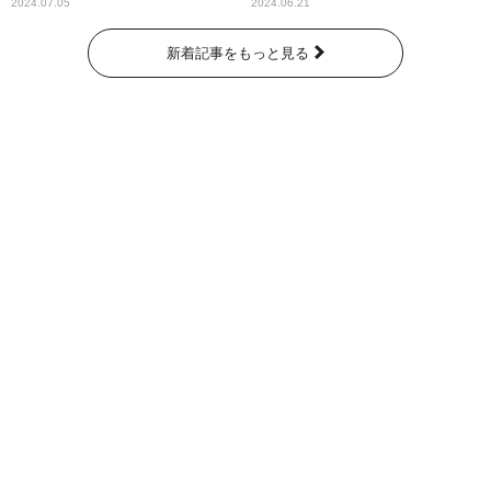
奇跡が繋いだ6000の命』
2024.07.05
2024.06.21
新着記事をもっと見る