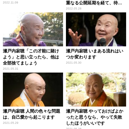
重なる公開延期を経て、待望
2022.11.09
のスクリーンへ
2022.05.28
瀬戸内寂聴「この才能に賭け
瀬戸内寂聴 いまある流れはい
よう」と思い立ったら、他は
つか変わります
全部捨てましょう
2021.05.30
2021.05.31
瀬戸内寂聴 人間の色々な問題
瀬戸内寂聴 やっておけばよか
は、自己愛から起こります
ったと思うなら、やって失敗
したほうがいいです
2021.05.29
2021.05.28