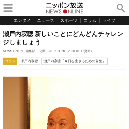
エンタメ
ニュース
スポーツ
コラム
ライフ
瀬戸内寂聴 新しいことにどんどんチャレン
ジしましょう
NEWS ONLINE 編集部
公開：
2019-01-28
（
2020-01-12
更新）
コラム
瀬戸内寂聴
瀬戸内寂聴「今日を生きるための言葉」