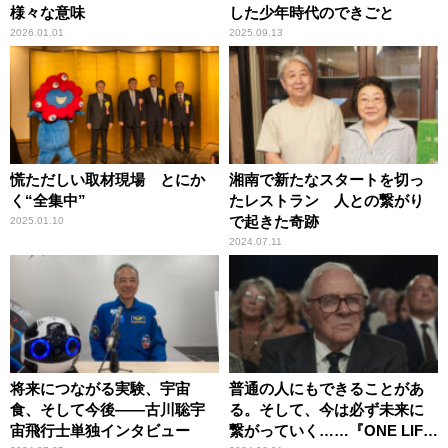
様々な意味
した少年時代のできごと
2026.01.01
2025.09.13
慌ただしい取材現場 とにか
湘南で新たなスタートを切っ
く“全集中”
たレストラン 人との繋がり
で起きた奇跡
2025.01.10
2024.07.11
将来につながる実験、宇宙
普通の人にもできることがあ
食、そして今後――古川聡宇
る。そして、今は必ず未来に
宙飛行士単独インタビュー
繋がっていく……『ONE LIFE