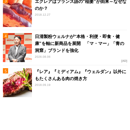
エクレアはフランス語の“稲妻”が由来～なぜな
のか？
2018.12.27
日清製粉ウェルナが“本格・利便・即食・健
康”を軸に新商品を展開 「マ・マー」「青の
洞窟」ブランドを強化
2026.08.06
AD
『レア』『ミディアム』『ウェルダン』以外に
もたくさんある肉の焼き方
2018.09.19