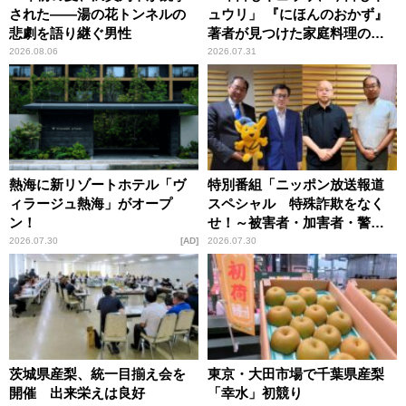
された――湯の花トンネルの
ュウリ」 『にほんのおかず』
悲劇を語り継ぐ男性
著者が見つけた家庭料理の知
恵
2026.08.06
2026.07.31
熱海に新リゾートホテル「ヴ
特別番組「ニッポン放送報道
ィラージュ熱海」がオープ
スペシャル 特殊詐欺をなく
ン！
せ！～被害者・加害者・警視
庁が語るトクリュウの実態
2026.07.30
AD
2026.07.30
～」放送
茨城県産梨、統一目揃え会を
東京・大田市場で千葉県産梨
開催 出来栄えは良好
「幸水」初競り