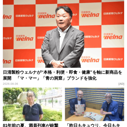
日清製粉ウェルナが“本格・利便・即食・健康”を軸に新商品を
展開 「マ・マー」「青の洞窟」ブランドを強化
2026.08.06
AD
81年前の夏、満員列車が銃撃
「昨日もキュウリ、今日もキ