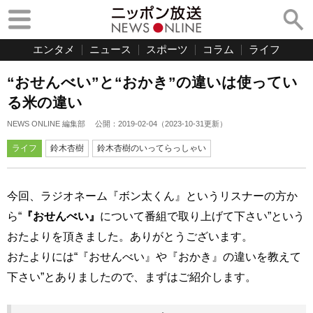
エンタメ
ニュース
スポーツ
コラム
ライフ
“おせんべい”と“おかき”の違いは使ってい
る米の違い
NEWS ONLINE 編集部
公開：
2019-02-04
（
2023-10-31
更新）
ライフ
鈴木杏樹
鈴木杏樹のいってらっしゃい
今回、ラジオネーム『ボン太くん』というリスナーの方か
ら“
『おせんべい』
について番組で取り上げて下さい”という
おたよりを頂きました。ありがとうございます。
おたよりには“『おせんべい』や『おかき』の違いを教えて
下さい”とありましたので、まずはご紹介します。