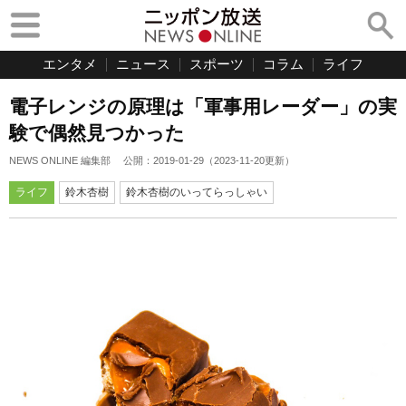
エンタメ
ニュース
スポーツ
コラム
ライフ
電子レンジの原理は「軍事用レーダー」の実
験で偶然見つかった
NEWS ONLINE 編集部
公開：
2019-01-29
（
2023-11-20
更新）
ライフ
鈴木杏樹
鈴木杏樹のいってらっしゃい