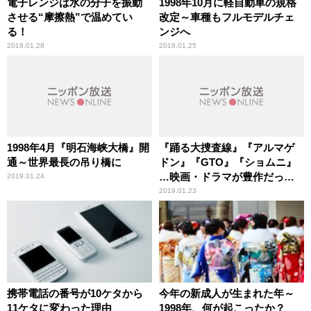
電子レンジは水の分子を振動
1998年10月に軽自動車の規格
させる“摩擦熱”で温めてい
改定～車種もフルモデルチェ
る！
ンジへ
2019.01.28
2019.01.25
1998年4月『明石海峡大橋』開
『踊る大捜査線』『アルマゲ
通～世界最長の吊り橋に
ドン』『GTO』『ショムニ』
…映画・ドラマが豊作だった
2019.01.24
時代
2019.01.23
携帯電話の番号が10ケタから
今年の新成人が生まれた年～
11ケタに変わった理由
1998年、何が起こったか？