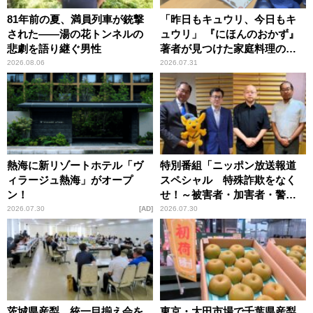
81年前の夏、満員列車が銃撃
「昨日もキュウリ、今日もキ
された――湯の花トンネルの
ュウリ」 『にほんのおかず』
悲劇を語り継ぐ男性
著者が見つけた家庭料理の知
恵
2026.08.06
2026.07.31
熱海に新リゾートホテル「ヴ
特別番組「ニッポン放送報道
ィラージュ熱海」がオープ
スペシャル 特殊詐欺をなく
ン！
せ！～被害者・加害者・警視
庁が語るトクリュウの実態
2026.07.30
AD
2026.07.30
～」放送
茨城県産梨、統一目揃え会を
東京・大田市場で千葉県産梨