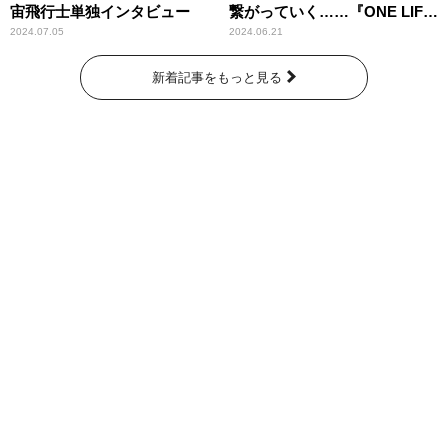
宙飛行士単独インタビュー
繋がっていく……『ONE LIFE
奇跡が繋いだ6000の命』
2024.07.05
2024.06.21
新着記事をもっと見る