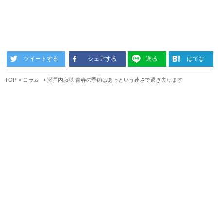
ツイートする
シェアする
送る
はてな
TOP
コラム
瀬戸内寂聴 青春の季節はあっという速さで過ぎ去ります