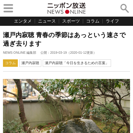
エンタメ
ニュース
スポーツ
コラム
ライフ
瀬戸内寂聴 青春の季節はあっという速さで
過ぎ去ります
NEWS ONLINE 編集部
公開：
2019-03-19
（
2020-01-12
更新）
コラム
瀬戸内寂聴
瀬戸内寂聴「今日を生きるための言葉」