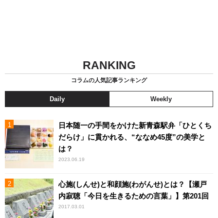
RANKING
コラムの人気記事ランキング
Daily
Weekly
日本随一の手間をかけた新青森駅弁「ひとくち
だらけ」に貫かれる、“ななめ45度”の美学と
は？
2023.06.19
心施(しんせ)と和顔施(わがんせ)とは？【瀬戸
内寂聴「今日を生きるための言葉」】第201回
2017.03.01