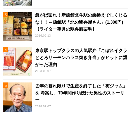
急がば回れ！新函館北斗駅の乗換えでしくじる
な！！～函館駅「北の駅弁屋さん」(1,300円)
【ライター望月の駅弁膝栗毛】
2016.05.13
東京駅トップクラスの人気駅弁「こぼれイクラ
ととろサーモンハラス焼き弁当」がヒットに繋
がった理由
2023.08.07
去年の暮れ限りで生産を終了した「梅ジャム」
を 考案し、70年間作り続けた男性のストーリ
ー
2018.07.07