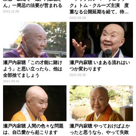
ん」一周忌の法要が営まれる
ク』トム・クルーズ主演 度
重なる公開延期を経て、待望
2022.11.09
のスクリーンへ
2022.05.28
瀬戸内寂聴「この才能に賭け
瀬戸内寂聴 いまある流れはい
よう」と思い立ったら、他は
つか変わります
全部捨てましょう
2021.05.30
2021.05.31
瀬戸内寂聴 人間の色々な問題
瀬戸内寂聴 やっておけばよか
は、自己愛から起こります
ったと思うなら、やって失敗