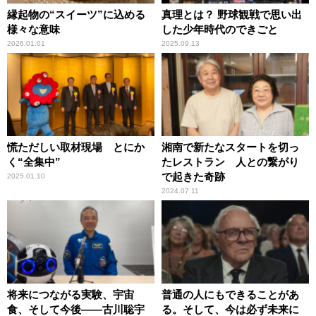
縁起物の“スイーツ”に込める
真理とは？ 野球観戦で思い出
様々な意味
した少年時代のできごと
2026.01.01
2025.09.13
慌ただしい取材現場 とにか
湘南で新たなスタートを切っ
く“全集中”
たレストラン 人との繋がり
で起きた奇跡
2025.01.10
2024.07.11
将来につながる実験、宇宙
普通の人にもできることがあ
食、そして今後――古川聡宇
る。そして、今は必ず未来に