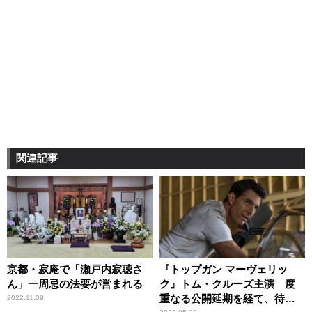
関連記事
京都・寂庵で「瀬戸内寂聴さ
『トップガン マーヴェリッ
ん」一周忌の法要が営まれる
ク』トム・クルーズ主演 度
重なる公開延期を経て、待望
2022.11.09