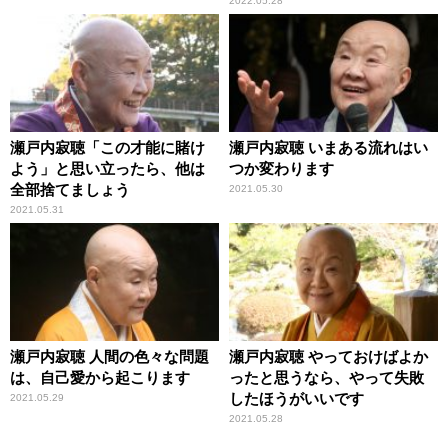
のスクリーンへ
2022.05.28
瀬戸内寂聴「この才能に賭け
瀬戸内寂聴 いまある流れはい
よう」と思い立ったら、他は
つか変わります
全部捨てましょう
2021.05.30
2021.05.31
瀬戸内寂聴 人間の色々な問題
瀬戸内寂聴 やっておけばよか
は、自己愛から起こります
ったと思うなら、やって失敗
したほうがいいです
2021.05.29
2021.05.28