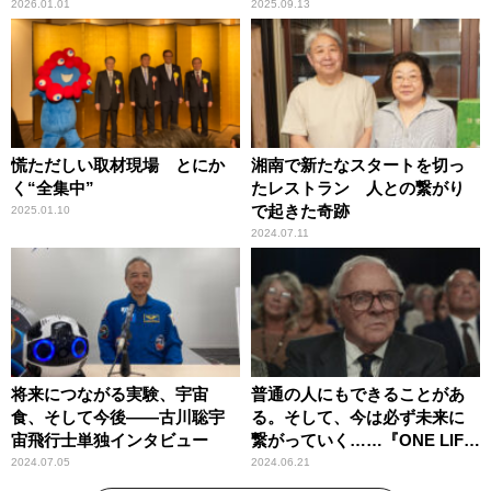
2026.01.01
2025.09.13
慌ただしい取材現場 とにか
湘南で新たなスタートを切っ
く“全集中”
たレストラン 人との繋がり
で起きた奇跡
2025.01.10
2024.07.11
将来につながる実験、宇宙
普通の人にもできることがあ
食、そして今後――古川聡宇
る。そして、今は必ず未来に
宙飛行士単独インタビュー
繋がっていく……『ONE LIFE
奇跡が繋いだ6000の命』
2024.07.05
2024.06.21