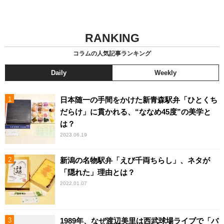
RANKING
コラムの人気記事ランキング
Daily
Weekly
日本随一の手間をかけた新青森駅弁「ひとくち
だらけ」に貫かれる、“ななめ45度”の美学と
は？
2023.06.19
新潟の名物駅弁「えび千両ちらし」、ネタが
「隠れた」理由とは？
2022.01.07
1989年、なぜ渡辺美里は西武球場ライブで「バ