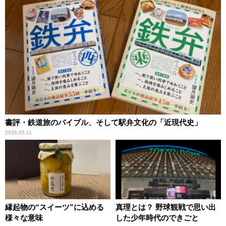
書評・鉄道旅のバイブル、そして駅弁文化の「近現代史」
2026.05.11
縁起物の“スイーツ”に込める
真理とは？ 野球観戦で思い出
様々な意味
した少年時代のできごと