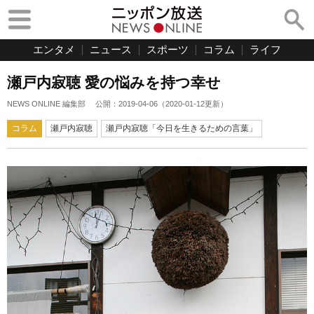
エンタメ
ニュース
スポーツ
コラム
ライフ
瀬戸内寂聴 愛の悩みを持つ幸せ
NEWS ONLINE 編集部
公開：
2019-04-06
（
2020-01-12
更新）
コラム
瀬戸内寂聴
瀬戸内寂聴「今日を生きるための言葉」