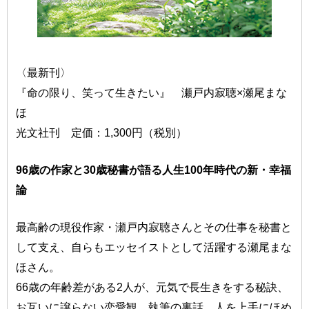
〈最新刊〉
『命の限り、笑って生きたい』 瀬戸内寂聴×瀬尾まな
ほ
光文社刊 定価：1,300円（税別）
96歳の作家と30歳秘書が語る人生100年時代の新・幸福
論
最高齢の現役作家・瀬戸内寂聴さんとその仕事を秘書と
して支え、自らもエッセイストとして活躍する瀬尾まな
ほさん。
66歳の年齢差がある2人が、元気で長生きをする秘訣、
お互いに譲らない恋愛観、執筆の裏話、人を上手にほめ